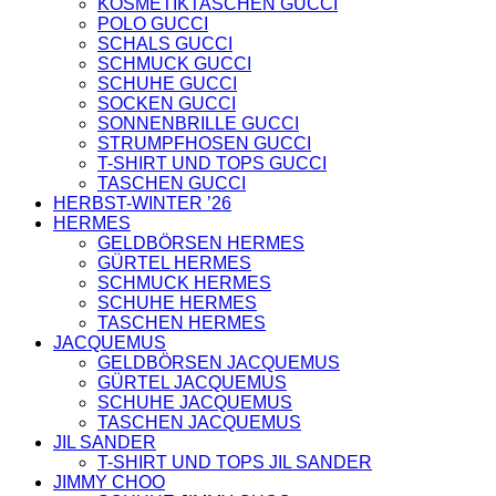
KOSMETIKTASCHEN GUCCI
TASCHEN
POLO GUCCI
NIKE
SCHALS GUCCI
SCHUHE
SCHMUCK GUCCI
AMI PARIS
SCHUHE GUCCI
HOODIES UND
SOCKEN GUCCI
SWEATSHIRTS
SONNENBRILLE GUCCI
CHLOE
STRUMPFHOSEN GUCCI
GELDBÖRSEN
T-SHIRT UND TOPS GUCCI
GÜRTEL
TASCHEN GUCCI
HOODIES UND
HERBST-WINTER ’26
SWEATSHIRTS
HERMES
JACKEN
GELDBÖRSEN HERMES
KOPFBEDCKUNGEN
GÜRTEL HERMES
SCHALS
SCHMUCK HERMES
T-SHIRT UND
SCHUHE HERMES
TOPS
TASCHEN HERMES
TASCHEN
JACQUEMUS
LOEWE
GELDBÖRSEN JACQUEMUS
GELDBÖRSEN
GÜRTEL JACQUEMUS
GÜRTEL
SCHUHE JACQUEMUS
KOPFBEDCKUNGEN
TASCHEN JACQUEMUS
SCHAL
JIL SANDER
SCHULTERGURTE
T-SHIRT UND TOPS JIL SANDER
TASCHEN
JIMMY CHOO
MONCLER