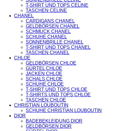
SCHUHE
T-SHIRT UND TOPS CELINE
GELDBÖRSEN
TASCHEN CELINE
GÜRTEL
CHANEL
MCM
CARDIGANS CHANEL
TASCHEN
GELDBÖRSEN CHANEL
STELLAMCCARTNEY
SCHMUCK CHANEL
TASCHEN
SCHUHE CHANEL
VERSACE
SONNENBRILLE CHANEL
BADEBEKLEIDUNG
T-SHIRT UND TOPS CHANEL
ALEXANDER
TASCHEN CHANEL
MCQUEEN
CHLOE
SCHUHE
GELDBÖRSEN CHLOE
GÜRTEL
GÜRTEL CHLOE
BALENCIAGA
JACKEN CHLOE
SCHUHE
SCHALS CHLOE
GELDBÖRSEN
SCHUHE CHLOE
GÜRTEL
T-SHIRT UND TOPS CHLOE
HOODIES UND
T-SHIRTS UND TOPS CHLOE
SWEATSHIRTS
TASCHEN CHLOE
JACKEN
CHRISTIAN LOUBOUTIN
KOPFBEDCKUNGEN
SCHUHE CHRISTIAN LOUBOUTIN
SCHALS
DIOR
TASCHEN
BADEBEKLEIDUNG DIOR
CELINE
GELDBÖRSEN DIOR
TASCHEN