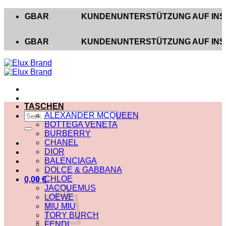
Zum
GBAR
KUNDENUNTERSTÜTZUNG AUF INSTAGRAM U
Inhalt
springen
GBAR
KUNDENUNTERSTÜTZUNG AUF INSTAGRAM U
TASCHEN
Suche
ALEXANDER MCQUEEN
nach:
BOTTEGA VENETA
BURBERRY
CHANEL
DIOR
BALENCIAGA
DOLCE & GABBANA
CHLOE
0,00
€
JACQUEMUS
LOEWE
MIU MIU
TORY BURCH
FENDI