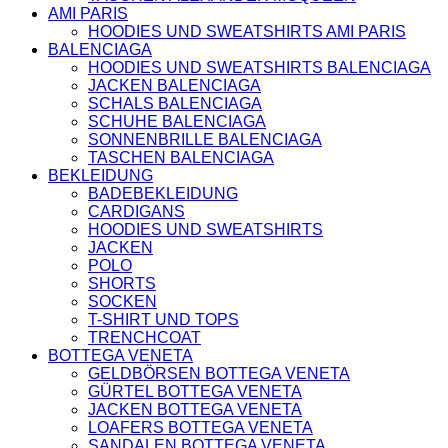
AMI PARIS
SAINT LAURENT
HOODIES UND SWEATSHIRTS AMI PARIS
TASCHEN
BALENCIAGA
SCHUHE
HOODIES UND SWEATSHIRTS BALENCIAGA
HOODIES UND
JACKEN BALENCIAGA
SWEATSHIRTS
SCHALS BALENCIAGA
JACKEN
SCHUHE BALENCIAGA
KOPFBEDCKUNGEN
SONNENBRILLE BALENCIAGA
KOSMETIKTASCHEN
TASCHEN BALENCIAGA
SCHALS
BEKLEIDUNG
GÜRTEL
BADEBEKLEIDUNG
GELDBÖRSEN
CARDIGANS
BURBERRY
HOODIES UND SWEATSHIRTS
TASCHEN
JACKEN
GÜRTEL
POLO
GELDBÖRSEN
SHORTS
JACKEN
SOCKEN
SCHALS
T-SHIRT UND TOPS
BADEBEKLEIDUNG
TRENCHCOAT
KOPFBEDCKUNGEN
BOTTEGA VENETA
CHANEL
GELDBÖRSEN BOTTEGA VENETA
TASCHEN
GÜRTEL BOTTEGA VENETA
SCHUHE
JACKEN BOTTEGA VENETA
GÜRTEL
LOAFERS BOTTEGA VENETA
JACKEN
SANDALEN BOTTEGA VENETA