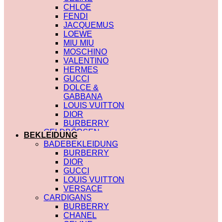
CHLOE
FENDI
JACQUEMUS
LOEWE
MIU MIU
MOSCHINO
VALENTINO
HERMES
GUCCI
DOLCE &
GABBANA
LOUIS VUITTON
DIOR
BURBERRY
GELDBÖRSEN
BEKLEIDUNG
SAINT LAURENT
BADEBEKLEIDUNG
PRADA
BURBERRY
HERMES
DIOR
GUCCI
GUCCI
DIOR
LOUIS VUITTON
CHLOE
VERSACE
FENDI
CARDIGANS
JACQUEMUS
BURBERRY
CELINE
CHANEL
MIU MIU