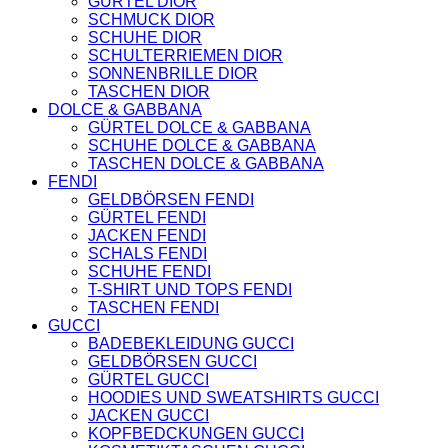
GÜRTEL DIOR
CARDIGANS
SCHMUCK DIOR
GELDBÖRSEN
SCHUHE DIOR
GÜRTEL
SCHULTERRIEMEN DIOR
JACKEN
SONNENBRILLE DIOR
SCHUHE
TASCHEN DIOR
SONNENBRILLE
DOLCE & GABBANA
DOLCE & GABBANA
GÜRTEL DOLCE & GABBANA
GÜRTEL
SCHUHE DOLCE & GABBANA
GELDBÖRSEN
TASCHEN DOLCE & GABBANA
HOODIES UND
FENDI
SWEATSHIRTS
GELDBÖRSEN FENDI
KOPFBEDCKUNGEN
GÜRTEL FENDI
SCHALS
JACKEN FENDI
SCHUHE
SCHALS FENDI
TASCHEN
SCHUHE FENDI
JIMMY CHOO
T-SHIRT UND TOPS FENDI
SCHUHE
TASCHEN FENDI
MIU MIU
GUCCI
SCHUHE
BADEBEKLEIDUNG GUCCI
GELDBÖRSEN
GELDBÖRSEN GUCCI
GÜRTEL
GÜRTEL GUCCI
HOODIES UND
HOODIES UND SWEATSHIRTS GUCCI
SWEATSHIRTS
JACKEN GUCCI
JACKEN
KOPFBEDCKUNGEN GUCCI
KOPFBEDCKUNGEN