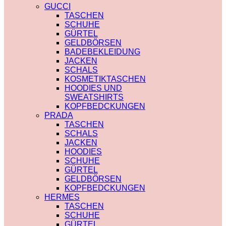
PRADA
TRENCHCOAT
GUCCI
SAINT LAURENT
BURBERRY
TASCHEN
VERSACE
PRADA
SCHUHE
SCHALS
SOCKEN
GÜRTEL
CHLOE
GUCCI
GELDBÖRSEN
FENDI
SHORTS
BADEBEKLEIDUNG
GUCCI
BURBERRY
JACKEN
LOUIS VUITTON
POLO
SCHALS
PRADA
BURBERRY
KOSMETIKTASCHEN
SAINT LAURENT
CHLOE
HOODIES UND
SCHULTERRIEMEN
GUCCI
SWEATSHIRTS
DIOR
MONCLER
KOPFBEDCKUNGEN
LOUIS VUITTON
HOODIES UND
PRADA
STRUMPFHOSEN
SWEATSHIRTS
TASCHEN
GUCCI
AMI PARIS
SCHALS
KOSMETIKTASCHEN
BURBERRY
JACKEN
GUCCI
FENDI
HOODIES
LOUIS VUITTON
GUCCI
SCHUHE
SAINT LAURENT
LOUIS VUITTON
GÜRTEL
MIU MIU
GELDBÖRSEN
PRADA
KOPFBEDCKUNGEN
SAINT LAURENT
HERMES
TASCHEN
SCHUHE
GÜRTEL