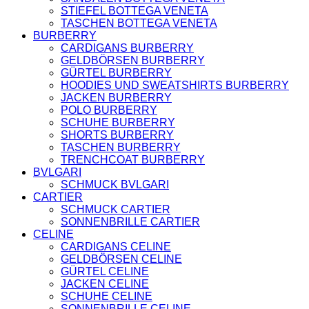
KOPFBEDCKUNGEN
STIEFEL BOTTEGA VENETA
SCHALS
TASCHEN BOTTEGA VENETA
GELDBÖRSEN
BURBERRY
BOTTEGA VENETA
CARDIGANS BURBERRY
TASCHEN
GELDBÖRSEN BURBERRY
GELDBÖRSEN
GÜRTEL BURBERRY
GÜRTEL
HOODIES UND SWEATSHIRTS BURBERRY
JACKEN
JACKEN BURBERRY
LOAFERS
POLO BURBERRY
STIEFEL
SCHUHE BURBERRY
SANDALEN
SHORTS BURBERRY
FENDI
TASCHEN BURBERRY
TASCHEN
TRENCHCOAT BURBERRY
SCHUHE
BVLGARI
GELDBÖRSEN
SCHMUCK BVLGARI
JACKEN
CARTIER
KOPFBEDCKUNGEN
SCHMUCK CARTIER
SCHALS
SONNENBRILLE CARTIER
T-SHIRT UND
CELINE
TOPS
CARDIGANS CELINE
GÜRTEL
GELDBÖRSEN CELINE
HOODIES UND
GÜRTEL CELINE
SWEATSHIRTS
JACKEN CELINE
VALENTINO
SCHUHE CELINE
TASCHEN
SONNENBRILLE CELINE