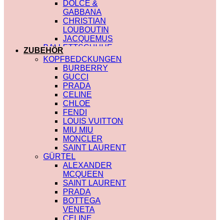
DOLCE &
GABBANA
CHRISTIAN
LOUBOUTIN
JACQUEMUS
BALLETTSCHUHE
ZUBEHÖR
LOUIS VUITTON
KOPFBEDCKUNGEN
BURBERRY
GUCCI
PRADA
CELINE
CHLOE
FENDI
LOUIS VUITTON
MIU MIU
MONCLER
SAINT LAURENT
GÜRTEL
ALEXANDER
MCQUEEN
SAINT LAURENT
PRADA
BOTTEGA
VENETA
CELINE