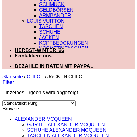
SCHMUCK
GELDBÖRSEN
ARMBÄNDER
LOUIS VUITTON
TASCHEN
SCHUHE
JACKEN
KOPFBEDCKUNGEN
KOSMETIKTASCHEN
HERBST-WINTER ’26
SCHALS
Kontaktiere uns
SCHULTERRIEMEN
GÜRTEL
BEZAHLE IN RATEN MIT PAYPAL
GELDBÖRSEN
BADEBEKLEIDUNG
Startseite
/
CHLOE
/
JACKEN CHLOE
DIOR
Filter
TASCHEN
Einzelnes Ergebnis wird angezeigt
SCHUHE
SCHALS
KOSMETIKTASCHEN
Browse
KOPFBEDCKUNGEN
JACKEN
ALEXANDER MCQUEEN
HOODIES UND
GÜRTEL ALEXANDER MCQUEEN
SWEATSHIRTS
SCHUHE ALEXANDER MCQUEEN
GÜRTEL
TASCHEN ALEXANDER MCQUEEN
GELDBÖRSEN