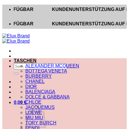
Zum
FÜGBAR
KUNDENUNTERSTÜTZUNG AUF INSTAGRAM
Inhalt
springen
FÜGBAR
KUNDENUNTERSTÜTZUNG AUF INSTAGRAM
TASCHEN
Suche
ALEXANDER MCQUEEN
nach:
BOTTEGA VENETA
BURBERRY
CHANEL
DIOR
BALENCIAGA
DOLCE & GABBANA
CHLOE
0,00
€
JACQUEMUS
LOEWE
MIU MIU
TORY BURCH
FENDI