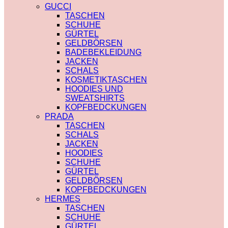
PRADA
TRENCHCOAT
GUCCI
SAINT LAURENT
BURBERRY
TASCHEN
VERSACE
PRADA
SCHUHE
SCHALS
SOCKEN
GÜRTEL
CHLOE
GUCCI
GELDBÖRSEN
FENDI
SHORTS
BADEBEKLEIDUNG
GUCCI
BURBERRY
JACKEN
LOUIS VUITTON
POLO
SCHALS
PRADA
BURBERRY
KOSMETIKTASCHEN
SAINT LAURENT
CHLOE
HOODIES UND
SCHULTERRIEMEN
GUCCI
SWEATSHIRTS
DIOR
MONCLER
KOPFBEDCKUNGEN
LOUIS VUITTON
HOODIES UND
PRADA
STRUMPFHOSEN
SWEATSHIRTS
TASCHEN
GUCCI
AMI PARIS
SCHALS
KOSMETIKTASCHEN
BURBERRY
JACKEN
GUCCI
FENDI
HOODIES
LOUIS VUITTON
GUCCI
SCHUHE
SAINT LAURENT
LOUIS VUITTON
GÜRTEL
MIU MIU
GELDBÖRSEN
PRADA
KOPFBEDCKUNGEN
SAINT LAURENT
HERMES
TASCHEN
SCHUHE
GÜRTEL