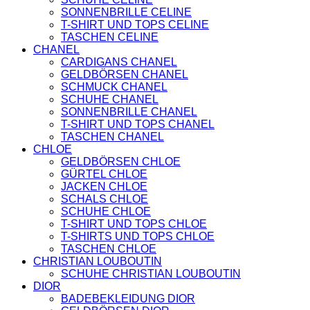
SCHUHE
SONNENBRILLE CELINE
GELDBÖRSEN
T-SHIRT UND TOPS CELINE
GÜRTEL
TASCHEN CELINE
MCM
CHANEL
TASCHEN
CARDIGANS CHANEL
STELLAMCCARTNEY
GELDBÖRSEN CHANEL
TASCHEN
SCHMUCK CHANEL
VERSACE
SCHUHE CHANEL
BADEBEKLEIDUNG
SONNENBRILLE CHANEL
ALEXANDER
T-SHIRT UND TOPS CHANEL
MCQUEEN
TASCHEN CHANEL
SCHUHE
CHLOE
GÜRTEL
GELDBÖRSEN CHLOE
BALENCIAGA
GÜRTEL CHLOE
SCHUHE
JACKEN CHLOE
GELDBÖRSEN
SCHALS CHLOE
GÜRTEL
SCHUHE CHLOE
HOODIES UND
T-SHIRT UND TOPS CHLOE
SWEATSHIRTS
T-SHIRTS UND TOPS CHLOE
JACKEN
TASCHEN CHLOE
KOPFBEDCKUNGEN
CHRISTIAN LOUBOUTIN
SCHALS
SCHUHE CHRISTIAN LOUBOUTIN
TASCHEN
DIOR
CELINE
BADEBEKLEIDUNG DIOR
TASCHEN