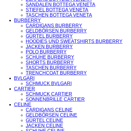
KOPFBEDCKUNGEN
SANDALEN BOTTEGA VENETA
SCHALS
STIEFEL BOTTEGA VENETA
GELDBÖRSEN
TASCHEN BOTTEGA VENETA
BOTTEGA VENETA
BURBERRY
TASCHEN
CARDIGANS BURBERRY
GELDBÖRSEN
GELDBÖRSEN BURBERRY
GÜRTEL
GÜRTEL BURBERRY
JACKEN
HOODIES UND SWEATSHIRTS BURBERRY
LOAFERS
JACKEN BURBERRY
STIEFEL
POLO BURBERRY
SANDALEN
SCHUHE BURBERRY
FENDI
SHORTS BURBERRY
TASCHEN
TASCHEN BURBERRY
SCHUHE
TRENCHCOAT BURBERRY
GELDBÖRSEN
BVLGARI
JACKEN
SCHMUCK BVLGARI
KOPFBEDCKUNGEN
CARTIER
SCHALS
SCHMUCK CARTIER
T-SHIRT UND
SONNENBRILLE CARTIER
TOPS
CELINE
GÜRTEL
CARDIGANS CELINE
HOODIES UND
GELDBÖRSEN CELINE
SWEATSHIRTS
GÜRTEL CELINE
VALENTINO
JACKEN CELINE
TASCHEN
SCHUHE CELINE