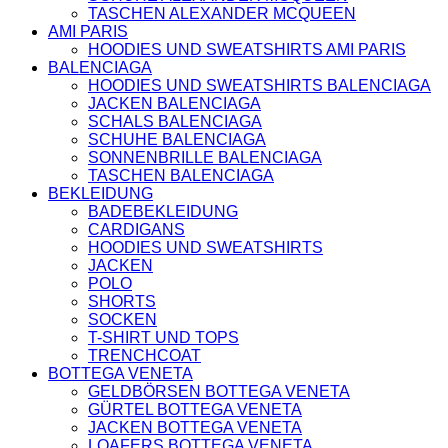
TASCHEN ALEXANDER MCQUEEN
SAINT LAURENT
AMI PARIS
TASCHEN
HOODIES UND SWEATSHIRTS AMI PARIS
SCHUHE
BALENCIAGA
HOODIES UND
HOODIES UND SWEATSHIRTS BALENCIAGA
SWEATSHIRTS
JACKEN BALENCIAGA
JACKEN
SCHALS BALENCIAGA
KOPFBEDCKUNGEN
SCHUHE BALENCIAGA
KOSMETIKTASCHEN
SONNENBRILLE BALENCIAGA
SCHALS
TASCHEN BALENCIAGA
GÜRTEL
BEKLEIDUNG
GELDBÖRSEN
BADEBEKLEIDUNG
BURBERRY
CARDIGANS
TASCHEN
HOODIES UND SWEATSHIRTS
GÜRTEL
JACKEN
GELDBÖRSEN
POLO
JACKEN
SHORTS
SCHALS
SOCKEN
BADEBEKLEIDUNG
T-SHIRT UND TOPS
KOPFBEDCKUNGEN
TRENCHCOAT
CHANEL
BOTTEGA VENETA
TASCHEN
GELDBÖRSEN BOTTEGA VENETA
SCHUHE
GÜRTEL BOTTEGA VENETA
GÜRTEL
JACKEN BOTTEGA VENETA
JACKEN
LOAFERS BOTTEGA VENETA