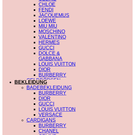
CHLOE
FENDI
JACQUEMUS
LOEWE
MIU MIU
MOSCHINO
VALENTINO
HERMES
GUCCI
DOLCE &
GABBANA
LOUIS VUITTON
DIOR
BURBERRY
GELDBÖRSEN
BEKLEIDUNG
SAINT LAURENT
BADEBEKLEIDUNG
PRADA
BURBERRY
HERMES
DIOR
GUCCI
GUCCI
DIOR
LOUIS VUITTON
CHLOE
VERSACE
FENDI
CARDIGANS
JACQUEMUS
BURBERRY
CELINE
CHANEL
MIU MIU