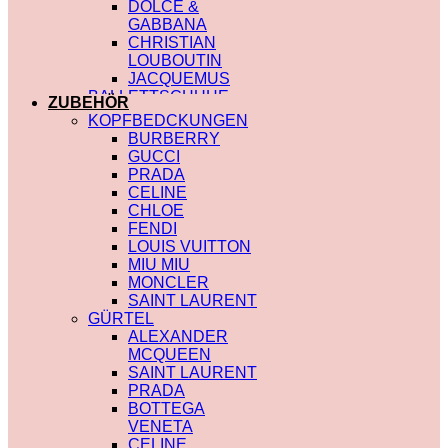
DOLCE &
GABBANA
CHRISTIAN
LOUBOUTIN
JACQUEMUS
BALLETTSCHUHE
ZUBEHÖR
LOUIS VUITTON
KOPFBEDCKUNGEN
BURBERRY
GUCCI
PRADA
CELINE
CHLOE
FENDI
LOUIS VUITTON
MIU MIU
MONCLER
SAINT LAURENT
GÜRTEL
ALEXANDER
MCQUEEN
SAINT LAURENT
PRADA
BOTTEGA
VENETA
CELINE