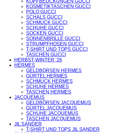
KOPFBEDCKUNGEN GUCCI
TASCHEN
KOSMETIKTASCHEN GUCCI
NIKE
POLO GUCCI
SCHUHE
SCHALS GUCCI
AMI PARIS
SCHMUCK GUCCI
HOODIES UND
SCHUHE GUCCI
SWEATSHIRTS
SOCKEN GUCCI
CHLOE
SONNENBRILLE GUCCI
GELDBÖRSEN
STRUMPFHOSEN GUCCI
GÜRTEL
T-SHIRT UND TOPS GUCCI
HOODIES UND
TASCHEN GUCCI
SWEATSHIRTS
HERBST-WINTER ’26
JACKEN
HERMES
KOPFBEDCKUNGEN
GELDBÖRSEN HERMES
SCHALS
GÜRTEL HERMES
T-SHIRT UND
SCHMUCK HERMES
TOPS
SCHUHE HERMES
TASCHEN
TASCHEN HERMES
LOEWE
JACQUEMUS
GELDBÖRSEN
GELDBÖRSEN JACQUEMUS
GÜRTEL
GÜRTEL JACQUEMUS
KOPFBEDCKUNGEN
SCHUHE JACQUEMUS
SCHAL
TASCHEN JACQUEMUS
SCHULTERGURTE
JIL SANDER
TASCHEN
T-SHIRT UND TOPS JIL SANDER
MONCLER