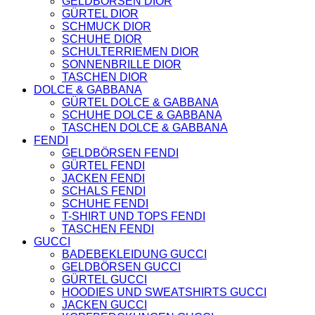
GELDBÖRSEN DIOR
CARDIGANS
GÜRTEL DIOR
GELDBÖRSEN
SCHMUCK DIOR
GÜRTEL
SCHUHE DIOR
JACKEN
SCHULTERRIEMEN DIOR
SCHUHE
SONNENBRILLE DIOR
SONNENBRILLE
TASCHEN DIOR
DOLCE & GABBANA
DOLCE & GABBANA
GÜRTEL
GÜRTEL DOLCE & GABBANA
GELDBÖRSEN
SCHUHE DOLCE & GABBANA
HOODIES UND
TASCHEN DOLCE & GABBANA
SWEATSHIRTS
FENDI
KOPFBEDCKUNGEN
GELDBÖRSEN FENDI
SCHALS
GÜRTEL FENDI
SCHUHE
JACKEN FENDI
TASCHEN
SCHALS FENDI
JIMMY CHOO
SCHUHE FENDI
SCHUHE
T-SHIRT UND TOPS FENDI
MIU MIU
TASCHEN FENDI
SCHUHE
GUCCI
GELDBÖRSEN
BADEBEKLEIDUNG GUCCI
GÜRTEL
GELDBÖRSEN GUCCI
HOODIES UND
GÜRTEL GUCCI
SWEATSHIRTS
HOODIES UND SWEATSHIRTS GUCCI
JACKEN
JACKEN GUCCI
KOPFBEDCKUNGEN