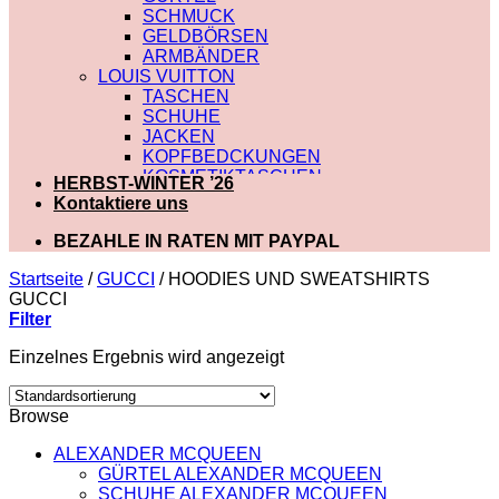
SCHMUCK
GELDBÖRSEN
ARMBÄNDER
LOUIS VUITTON
TASCHEN
SCHUHE
JACKEN
KOPFBEDCKUNGEN
KOSMETIKTASCHEN
HERBST-WINTER ’26
SCHALS
Kontaktiere uns
SCHULTERRIEMEN
GÜRTEL
BEZAHLE IN RATEN MIT PAYPAL
GELDBÖRSEN
BADEBEKLEIDUNG
Startseite
/
GUCCI
/
HOODIES UND SWEATSHIRTS
DIOR
GUCCI
TASCHEN
Filter
SCHUHE
Einzelnes Ergebnis wird angezeigt
SCHALS
KOSMETIKTASCHEN
KOPFBEDCKUNGEN
Browse
JACKEN
HOODIES UND
ALEXANDER MCQUEEN
SWEATSHIRTS
GÜRTEL ALEXANDER MCQUEEN
GÜRTEL
SCHUHE ALEXANDER MCQUEEN
GELDBÖRSEN