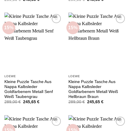
Preis
Preis
Preis
Preis
war:
ist:
war:
ist:
289,00 €
245,65 €.
289,00 €
245,65 €.
15%
15%
Add to
Add to
wishlist
wishlist
LOEWE
LOEWE
Kleine Puzzle Tasche Aus
Kleine Puzzle Tasche Aus
Nappa Kalbsleder
Nappa Kalbsleder
Goldfarbenem Metall Senf
Goldfarbenem Metall Weiß
Weiß Taubengrau
Hellbraun Braun
Ursprünglicher
Aktueller
Ursprünglicher
Aktueller
289,00
€
245,65
€
289,00
€
245,65
€
Preis
Preis
Preis
Preis
war:
ist:
war:
ist:
289,00 €
245,65 €.
289,00 €
245,65 €.
15%
15%
Add to
Add to