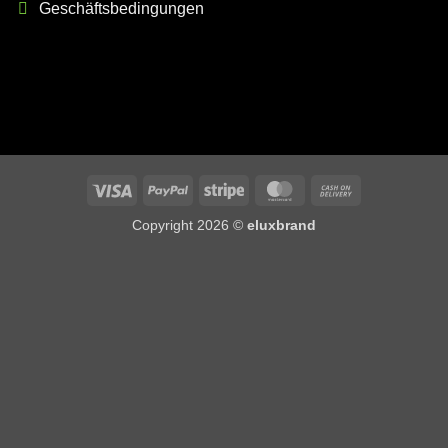
Geschäftsbedingungen
Visa
PayPal
Stripe
MasterCard
Cash
On
Copyright 2026 ©
eluxbrand
Delivery