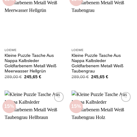
wishlist
wishlist
LOEWE
LOEWE
Kleine Puzzle Tasche Aus
Kleine Puzzle Tasche Aus
Nappa Kalbsleder
Nappa Kalbsleder
Goldfarbenem Metall Weiß
Goldfarbenem Metall Weiß
Meerwasser Hellgrün
Taubengrau
Ursprünglicher
Aktueller
Ursprünglicher
Aktueller
289,00
€
245,65
€
289,00
€
245,65
€
Preis
Preis
Preis
Preis
war:
ist:
war:
ist:
289,00 €
245,65 €.
289,00 €
245,65 €.
15%
15%
Add to
Add to
wishlist
wishlist