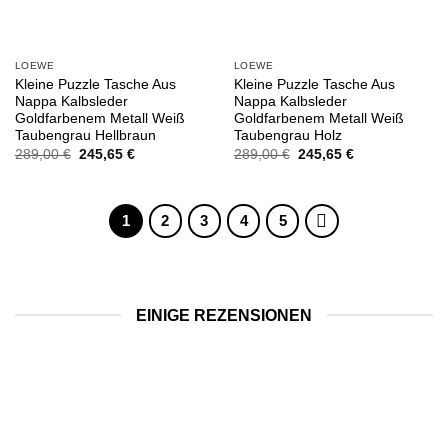
LOEWE
LOEWE
Kleine Puzzle Tasche Aus
Kleine Puzzle Tasche Aus
Nappa Kalbsleder
Nappa Kalbsleder
Goldfarbenem Metall Weiß
Goldfarbenem Metall Weiß
Taubengrau Hellbraun
Taubengrau Holz
Ursprünglicher
Aktueller
Ursprünglicher
Aktueller
289,00
€
245,65
€
289,00
€
245,65
€
Preis
Preis
Preis
Preis
war:
ist:
war:
ist:
289,00 €
245,65 €.
289,00 €
245,65 €.
1
2
3
4
5
EINIGE REZENSIONEN