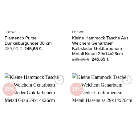
LOEWE
LOEWE
Flamenco Purse
Kleine Hammock Tasche Aus
Dunkelburgunder 30 cm
Weichem Genarbtem
Kalbsleder Goldfarbenem
Ursprünglicher
Aktueller
289,00
€
245,65
€
Preis
Preis
Metall Braun 29x14x26cm
war:
ist:
Ursprünglicher
Aktueller
289,00
€
245,65
€
289,00 €
245,65 €.
Preis
Preis
war:
ist:
289,00 €
245,65 €.
15%
15%
Add to
Add to
wishlist
wishlist