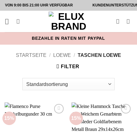
Zum
9:00 BIS 21:00 UHR VERFÜGBAR
KUNDENUNTERSTÜTZUNG AUF 
Inhalt
springen
BEZAHLE IN RATEN MIT PAYPAL
STARTSEITE
/
LOEWE
/
TASCHEN LOEWE
FILTER
15%
15%
Add to
Add to
wishlist
wishlist