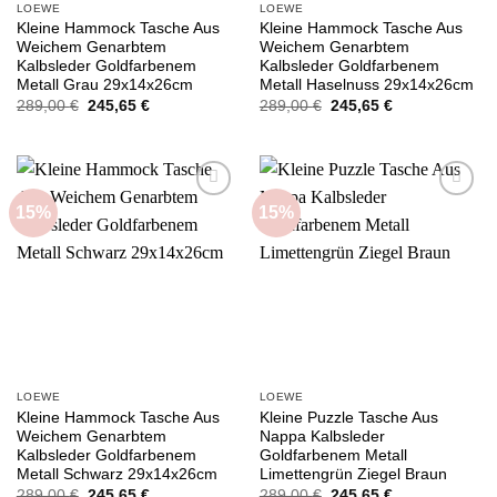
LOEWE
LOEWE
Kleine Hammock Tasche Aus
Kleine Hammock Tasche Aus
Weichem Genarbtem
Weichem Genarbtem
Kalbsleder Goldfarbenem
Kalbsleder Goldfarbenem
Metall Grau 29x14x26cm
Metall Haselnuss 29x14x26cm
Ursprünglicher
Aktueller
Ursprünglicher
Aktueller
289,00
€
245,65
€
289,00
€
245,65
€
Preis
Preis
Preis
Preis
war:
ist:
war:
ist:
289,00 €
245,65 €.
289,00 €
245,65 €.
15%
15%
Add to
Add to
wishlist
wishlist
LOEWE
LOEWE
Kleine Hammock Tasche Aus
Kleine Puzzle Tasche Aus
Weichem Genarbtem
Nappa Kalbsleder
Kalbsleder Goldfarbenem
Goldfarbenem Metall
Metall Schwarz 29x14x26cm
Limettengrün Ziegel Braun
Ursprünglicher
Aktueller
Ursprünglicher
Aktueller
289,00
€
245,65
€
289,00
€
245,65
€