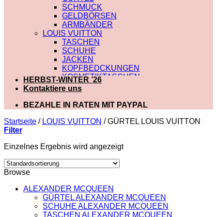
SCHMUCK
GELDBÖRSEN
ARMBÄNDER
LOUIS VUITTON
TASCHEN
SCHUHE
JACKEN
KOPFBEDCKUNGEN
KOSMETIKTASCHEN
HERBST-WINTER ’26
SCHALS
Kontaktiere uns
SCHULTERRIEMEN
GÜRTEL
BEZAHLE IN RATEN MIT PAYPAL
GELDBÖRSEN
BADEBEKLEIDUNG
Startseite
/
LOUIS VUITTON
/
GÜRTEL LOUIS VUITTON
DIOR
Filter
TASCHEN
Einzelnes Ergebnis wird angezeigt
SCHUHE
SCHALS
KOSMETIKTASCHEN
Browse
KOPFBEDCKUNGEN
JACKEN
ALEXANDER MCQUEEN
HOODIES UND
GÜRTEL ALEXANDER MCQUEEN
SWEATSHIRTS
SCHUHE ALEXANDER MCQUEEN
GÜRTEL
TASCHEN ALEXANDER MCQUEEN
GELDBÖRSEN