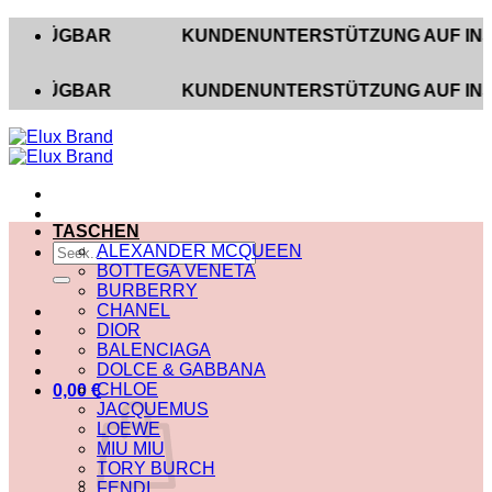
Zum
GBAR
KUNDENUNTERSTÜTZUNG AUF INSTAGRAM 
Inhalt
springen
GBAR
KUNDENUNTERSTÜTZUNG AUF INSTAGRAM 
TASCHEN
Suche
ALEXANDER MCQUEEN
nach:
BOTTEGA VENETA
BURBERRY
CHANEL
DIOR
BALENCIAGA
DOLCE & GABBANA
CHLOE
0,00
€
JACQUEMUS
LOEWE
MIU MIU
TORY BURCH
FENDI