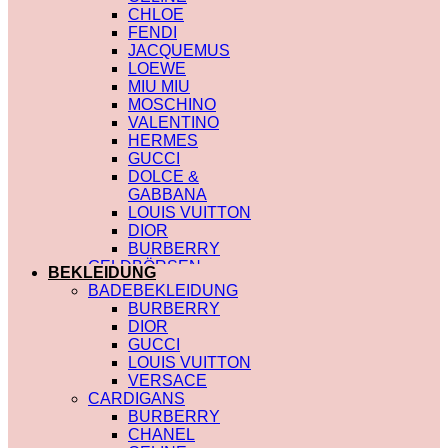
CHLOE
FENDI
JACQUEMUS
LOEWE
MIU MIU
MOSCHINO
VALENTINO
HERMES
GUCCI
DOLCE &
GABBANA
LOUIS VUITTON
DIOR
BURBERRY
GELDBÖRSEN
BEKLEIDUNG
SAINT LAURENT
BADEBEKLEIDUNG
PRADA
BURBERRY
HERMES
DIOR
GUCCI
GUCCI
DIOR
LOUIS VUITTON
CHLOE
VERSACE
FENDI
CARDIGANS
JACQUEMUS
BURBERRY
CELINE
CHANEL
MIU MIU