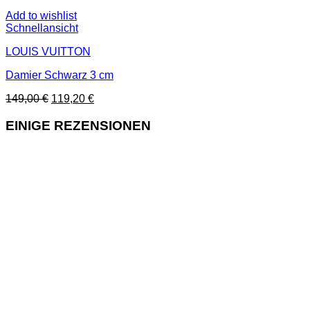
Add to wishlist
Schnellansicht
LOUIS VUITTON
Damier Schwarz 3 cm
Ursprünglicher
Aktueller
149,00
€
119,20
€
Preis
Preis
war:
ist:
EINIGE REZENSIONEN
149,00 €
119,20 €.