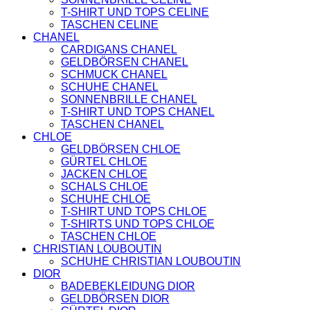
SCHUHE
T-SHIRT UND TOPS CELINE
GELDBÖRSEN
TASCHEN CELINE
GÜRTEL
CHANEL
MCM
CARDIGANS CHANEL
TASCHEN
GELDBÖRSEN CHANEL
STELLAMCCARTNEY
SCHMUCK CHANEL
TASCHEN
SCHUHE CHANEL
VERSACE
SONNENBRILLE CHANEL
BADEBEKLEIDUNG
T-SHIRT UND TOPS CHANEL
ALEXANDER
TASCHEN CHANEL
MCQUEEN
CHLOE
SCHUHE
GELDBÖRSEN CHLOE
GÜRTEL
GÜRTEL CHLOE
BALENCIAGA
JACKEN CHLOE
SCHUHE
SCHALS CHLOE
GELDBÖRSEN
SCHUHE CHLOE
GÜRTEL
T-SHIRT UND TOPS CHLOE
HOODIES UND
T-SHIRTS UND TOPS CHLOE
SWEATSHIRTS
TASCHEN CHLOE
JACKEN
CHRISTIAN LOUBOUTIN
KOPFBEDCKUNGEN
SCHUHE CHRISTIAN LOUBOUTIN
SCHALS
DIOR
TASCHEN
BADEBEKLEIDUNG DIOR
CELINE
GELDBÖRSEN DIOR
TASCHEN