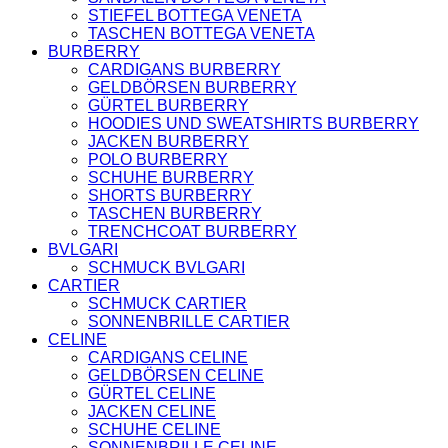
KOPFBEDCKUNGEN
STIEFEL BOTTEGA VENETA
SCHALS
TASCHEN BOTTEGA VENETA
GELDBÖRSEN
BURBERRY
BOTTEGA VENETA
CARDIGANS BURBERRY
TASCHEN
GELDBÖRSEN BURBERRY
GELDBÖRSEN
GÜRTEL BURBERRY
GÜRTEL
HOODIES UND SWEATSHIRTS BURBERRY
JACKEN
JACKEN BURBERRY
LOAFERS
POLO BURBERRY
STIEFEL
SCHUHE BURBERRY
SANDALEN
SHORTS BURBERRY
FENDI
TASCHEN BURBERRY
TASCHEN
TRENCHCOAT BURBERRY
SCHUHE
BVLGARI
GELDBÖRSEN
SCHMUCK BVLGARI
JACKEN
CARTIER
KOPFBEDCKUNGEN
SCHMUCK CARTIER
SCHALS
SONNENBRILLE CARTIER
T-SHIRT UND
CELINE
TOPS
CARDIGANS CELINE
GÜRTEL
GELDBÖRSEN CELINE
HOODIES UND
GÜRTEL CELINE
SWEATSHIRTS
JACKEN CELINE
VALENTINO
SCHUHE CELINE
TASCHEN
SONNENBRILLE CELINE