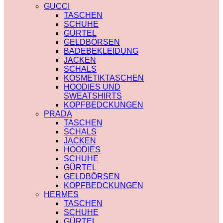
PRADA
TRENCHCOAT
GUCCI
SAINT LAURENT
BURBERRY
TASCHEN
VERSACE
PRADA
SCHUHE
SCHALS
SOCKEN
GÜRTEL
CHLOE
GUCCI
GELDBÖRSEN
FENDI
SHORTS
BADEBEKLEIDUNG
GUCCI
BURBERRY
JACKEN
LOUIS VUITTON
POLO
SCHALS
PRADA
BURBERRY
KOSMETIKTASCHEN
SAINT LAURENT
CHLOE
HOODIES UND
SCHULTERRIEMEN
GUCCI
SWEATSHIRTS
DIOR
MONCLER
KOPFBEDCKUNGEN
LOUIS VUITTON
HOODIES UND
PRADA
STRUMPFHOSEN
SWEATSHIRTS
TASCHEN
GUCCI
AMI PARIS
SCHALS
KOSMETIKTASCHEN
BURBERRY
JACKEN
GUCCI
FENDI
HOODIES
LOUIS VUITTON
GUCCI
SCHUHE
SAINT LAURENT
LOUIS VUITTON
GÜRTEL
MIU MIU
GELDBÖRSEN
PRADA
KOPFBEDCKUNGEN
SAINT LAURENT
HERMES
TASCHEN
SCHUHE
GÜRTEL