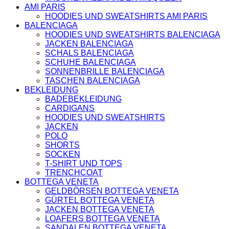
AMI PARIS
SAINT LAURENT
HOODIES UND SWEATSHIRTS AMI PARIS
TASCHEN
BALENCIAGA
SCHUHE
HOODIES UND SWEATSHIRTS BALENCIAGA
HOODIES UND
JACKEN BALENCIAGA
SWEATSHIRTS
SCHALS BALENCIAGA
JACKEN
SCHUHE BALENCIAGA
KOPFBEDCKUNGEN
SONNENBRILLE BALENCIAGA
KOSMETIKTASCHEN
TASCHEN BALENCIAGA
SCHALS
BEKLEIDUNG
GÜRTEL
BADEBEKLEIDUNG
GELDBÖRSEN
CARDIGANS
BURBERRY
HOODIES UND SWEATSHIRTS
TASCHEN
JACKEN
GÜRTEL
POLO
GELDBÖRSEN
SHORTS
JACKEN
SOCKEN
SCHALS
T-SHIRT UND TOPS
BADEBEKLEIDUNG
TRENCHCOAT
KOPFBEDCKUNGEN
BOTTEGA VENETA
CHANEL
GELDBÖRSEN BOTTEGA VENETA
TASCHEN
GÜRTEL BOTTEGA VENETA
SCHUHE
JACKEN BOTTEGA VENETA
GÜRTEL
LOAFERS BOTTEGA VENETA
JACKEN
SANDALEN BOTTEGA VENETA