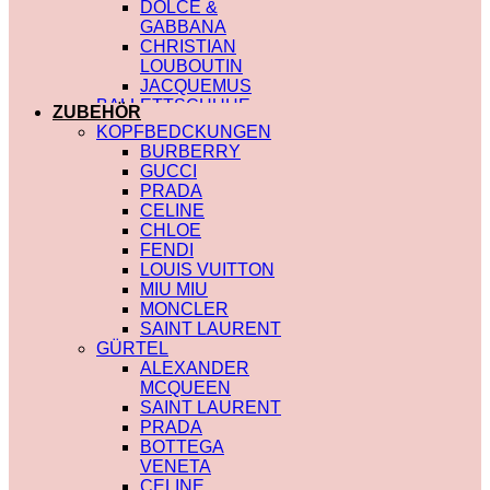
DOLCE &
GABBANA
CHRISTIAN
LOUBOUTIN
JACQUEMUS
BALLETTSCHUHE
ZUBEHÖR
LOUIS VUITTON
KOPFBEDCKUNGEN
BURBERRY
GUCCI
PRADA
CELINE
CHLOE
FENDI
LOUIS VUITTON
MIU MIU
MONCLER
SAINT LAURENT
GÜRTEL
ALEXANDER
MCQUEEN
SAINT LAURENT
PRADA
BOTTEGA
VENETA
CELINE