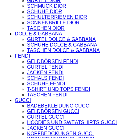
GÜRTEL DIOR
CARDIGANS
SCHMUCK DIOR
GELDBÖRSEN
SCHUHE DIOR
GÜRTEL
SCHULTERRIEMEN DIOR
JACKEN
SONNENBRILLE DIOR
SCHUHE
TASCHEN DIOR
SONNENBRILLE
DOLCE & GABBANA
DOLCE & GABBANA
GÜRTEL DOLCE & GABBANA
GÜRTEL
SCHUHE DOLCE & GABBANA
GELDBÖRSEN
TASCHEN DOLCE & GABBANA
HOODIES UND
FENDI
SWEATSHIRTS
GELDBÖRSEN FENDI
KOPFBEDCKUNGEN
GÜRTEL FENDI
SCHALS
JACKEN FENDI
SCHUHE
SCHALS FENDI
TASCHEN
SCHUHE FENDI
JIMMY CHOO
T-SHIRT UND TOPS FENDI
SCHUHE
TASCHEN FENDI
MIU MIU
GUCCI
SCHUHE
BADEBEKLEIDUNG GUCCI
GELDBÖRSEN
GELDBÖRSEN GUCCI
GÜRTEL
GÜRTEL GUCCI
HOODIES UND
HOODIES UND SWEATSHIRTS GUCCI
SWEATSHIRTS
JACKEN GUCCI
JACKEN
KOPFBEDCKUNGEN GUCCI
KOPFBEDCKUNGEN