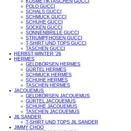
KOSMETIKTASCHEN GUCCI
TASCHEN
POLO GUCCI
NIKE
SCHALS GUCCI
SCHUHE
SCHMUCK GUCCI
AMI PARIS
SCHUHE GUCCI
HOODIES UND
SOCKEN GUCCI
SWEATSHIRTS
SONNENBRILLE GUCCI
CHLOE
STRUMPFHOSEN GUCCI
GELDBÖRSEN
T-SHIRT UND TOPS GUCCI
GÜRTEL
TASCHEN GUCCI
HOODIES UND
HERBST-WINTER ’26
SWEATSHIRTS
HERMES
JACKEN
GELDBÖRSEN HERMES
KOPFBEDCKUNGEN
GÜRTEL HERMES
SCHALS
SCHMUCK HERMES
T-SHIRT UND
SCHUHE HERMES
TOPS
TASCHEN HERMES
TASCHEN
JACQUEMUS
LOEWE
GELDBÖRSEN JACQUEMUS
GELDBÖRSEN
GÜRTEL JACQUEMUS
GÜRTEL
SCHUHE JACQUEMUS
KOPFBEDCKUNGEN
TASCHEN JACQUEMUS
SCHAL
JIL SANDER
SCHULTERGURTE
T-SHIRT UND TOPS JIL SANDER
TASCHEN
JIMMY CHOO
MONCLER