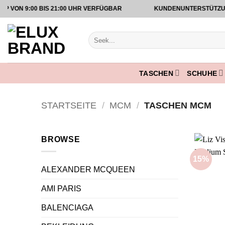
Zum
 9:00 BIS 21:00 UHR VERFÜGBAR
KUNDENUNTERSTÜTZUNG AU
Inhalt
springen
Suche
nach:
TASCHEN
SCHUHE
STARTSEITE
/
MCM
/
TASCHEN MCM
BROWSE
15%
ALEXANDER MCQUEEN
AMI PARIS
BALENCIAGA