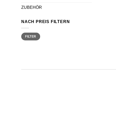
ZUBEHÖR
NACH PREIS FILTERN
Min.
Max.
FILTER
Preis
Preis