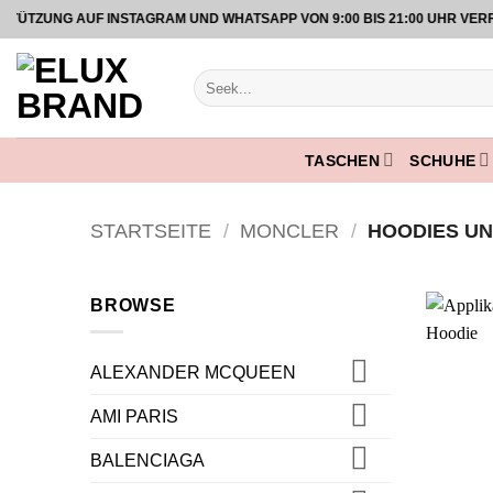
Zum
UNG AUF INSTAGRAM UND WHATSAPP VON 9:00 BIS 21:00 UHR VERFÜG
Inhalt
springen
Suche
nach:
TASCHEN
SCHUHE
STARTSEITE
/
MONCLER
/
HOODIES UN
BROWSE
ALEXANDER MCQUEEN
AMI PARIS
BALENCIAGA