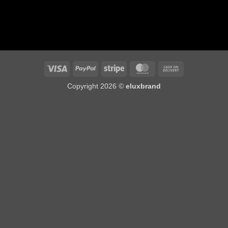
Visa
PayPal
Stripe
MasterCard
Cash
On
Copyright 2026 ©
eluxbrand
Delivery