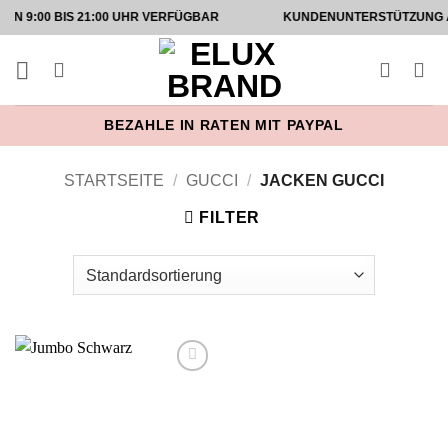
Zum
 BIS 21:00 UHR VERFÜGBAR
KUNDENUNTERSTÜTZUNG AUF INST
Inhalt
springen
BEZAHLE IN RATEN MIT PAYPAL
STARTSEITE
/
GUCCI
/
JACKEN GUCCI
FILTER
Add to
wishlist