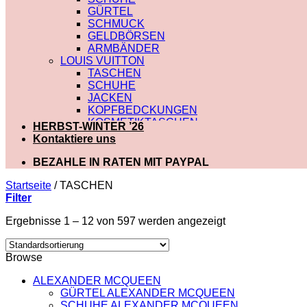
GÜRTEL
SCHMUCK
GELDBÖRSEN
ARMBÄNDER
LOUIS VUITTON
TASCHEN
SCHUHE
JACKEN
KOPFBEDCKUNGEN
KOSMETIKTASCHEN
HERBST-WINTER ’26
SCHALS
Kontaktiere uns
SCHULTERRIEMEN
GÜRTEL
BEZAHLE IN RATEN MIT PAYPAL
GELDBÖRSEN
BADEBEKLEIDUNG
Startseite
/
TASCHEN
DIOR
Filter
TASCHEN
Ergebnisse 1 – 12 von 597 werden angezeigt
SCHUHE
SCHALS
KOSMETIKTASCHEN
Browse
KOPFBEDCKUNGEN
JACKEN
ALEXANDER MCQUEEN
HOODIES UND
GÜRTEL ALEXANDER MCQUEEN
SWEATSHIRTS
SCHUHE ALEXANDER MCQUEEN