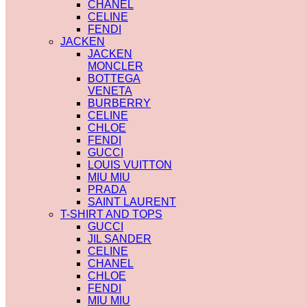
CELINE
CHANEL
MIU MIU
CELINE
LOUIS VUITTON
FENDI
CHANEL
JACKEN
BURBERRY
JACKEN
SCHMUCK
MONCLER
HERMES
BOTTEGA
BVLGARI
VENETA
CARTIER
BURBERRY
CHANEL
CELINE
DIOR
CHLOE
GUCCI
FENDI
LOUIS VUITTON
GUCCI
PATEK PHILIPPE
LOUIS VUITTON
ROLEX
MIU MIU
VALENTINO
PRADA
VAN CLEEF
SAINT LAURENT
SONNENBRILLE
T-SHIRT AND TOPS
BALENCIAGA
GUCCI
CARTIER
JIL SANDER
CELINE
CELINE
CHANEL
CHANEL
DIOR
CHLOE
GUCCI
FENDI
LOUIS VUITTON
MIU MIU