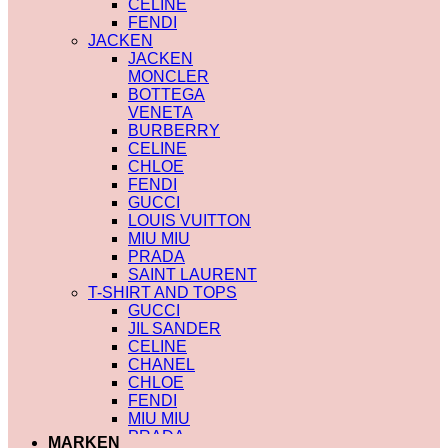
CELINE
LOUIS VUITTON
FENDI
CHANEL
JACKEN
BURBERRY
JACKEN
SCHMUCK
MONCLER
HERMES
BOTTEGA
BVLGARI
VENETA
CARTIER
BURBERRY
CHANEL
CELINE
DIOR
CHLOE
GUCCI
FENDI
LOUIS VUITTON
GUCCI
PATEK PHILIPPE
LOUIS VUITTON
ROLEX
MIU MIU
VALENTINO
PRADA
VAN CLEEF
SAINT LAURENT
SONNENBRILLE
T-SHIRT AND TOPS
BALENCIAGA
GUCCI
CARTIER
JIL SANDER
CELINE
CELINE
CHANEL
CHANEL
DIOR
CHLOE
GUCCI
FENDI
LOUIS VUITTON
MIU MIU
MIU MIU
PRADA
MARKEN