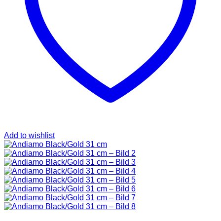
SAINT LAURENT
TASCHEN
SCHUHE
HOODIES UND
SWEATSHIRTS
JACKEN
KOPFBEDCKUNGEN
KOSMETIKTASCHEN
SCHALS
GÜRTEL
GELDBÖRSEN
BURBERRY
TASCHEN
GÜRTEL
GELDBÖRSEN
Add to wishlist
JACKEN
SCHALS
BADEBEKLEIDUNG
KOPFBEDCKUNGEN
CHANEL
TASCHEN
SCHUHE
GÜRTEL
JACKEN