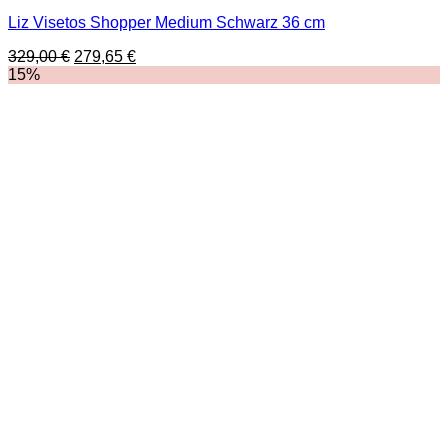
Liz Visetos Shopper Medium Schwarz 36 cm
Ursprünglicher
Aktueller
329,00
€
279,65
€
Preis
Preis
15%
war:
ist:
329,00 €
279,65 €.