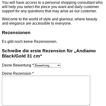
TASCHEN
You will have access to a personal shopping consultant who
NIKE
will help you select the piece you want and daily customer
SCHUHE
support for any questions that may arise as our customer.
AMI PARIS
HOODIES UND
Welcome to the world of style and glamour, where beauty
SWEATSHIRTS
and elegance are accessible to everyone.
CHLOE
GELDBÖRSEN
Rezensionen
GÜRTEL
HOODIES UND
Es gibt noch keine Rezensionen.
SWEATSHIRTS
JACKEN
Schreibe die erste Rezension für „Andiamo
KOPFBEDCKUNGEN
Black/Gold 31 cm“
SCHALS
T-SHIRT UND
Deine Bewertung
*
TOPS
TASCHEN
Deine Rezension
*
LOEWE
GELDBÖRSEN
GÜRTEL
KOPFBEDCKUNGEN
SCHAL
SCHULTERGURTE
TASCHEN
MONCLER