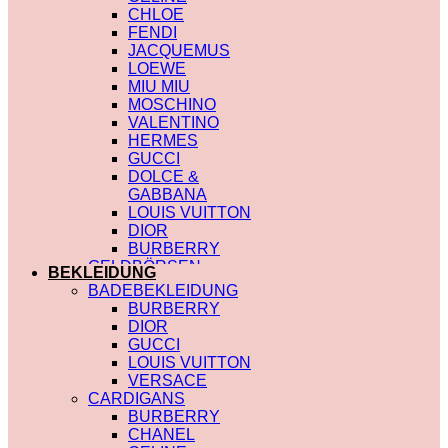
CHLOE
FENDI
JACQUEMUS
LOEWE
MIU MIU
MOSCHINO
VALENTINO
HERMES
GUCCI
DOLCE &
GABBANA
LOUIS VUITTON
DIOR
BURBERRY
GELDBÖRSEN
BEKLEIDUNG
SAINT LAURENT
BADEBEKLEIDUNG
PRADA
BURBERRY
HERMES
DIOR
GUCCI
GUCCI
DIOR
LOUIS VUITTON
CHLOE
VERSACE
FENDI
CARDIGANS
JACQUEMUS
BURBERRY
CELINE
CHANEL
MIU MIU