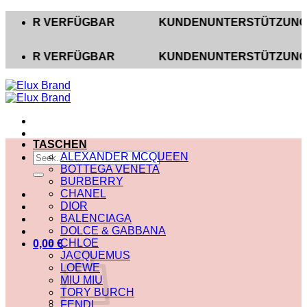
Zum
R VERFÜGBAR
KUNDENUNTERSTÜTZUNG AUF INS
Inhalt
springen
R VERFÜGBAR
KUNDENUNTERSTÜTZUNG AUF INS
TASCHEN
Suche
ALEXANDER MCQUEEN
nach:
BOTTEGA VENETA
BURBERRY
CHANEL
DIOR
BALENCIAGA
DOLCE & GABBANA
CHLOE
0,00
€
JACQUEMUS
LOEWE
MIU MIU
TORY BURCH
FENDI