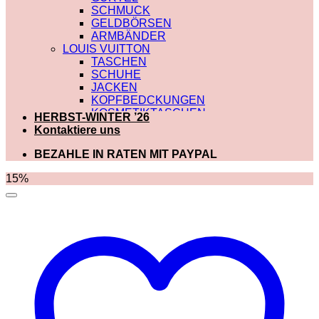
SCHMUCK
GELDBÖRSEN
ARMBÄNDER
LOUIS VUITTON
TASCHEN
SCHUHE
JACKEN
KOPFBEDCKUNGEN
KOSMETIKTASCHEN
HERBST-WINTER ’26
SCHALS
Kontaktiere uns
SCHULTERRIEMEN
GÜRTEL
BEZAHLE IN RATEN MIT PAYPAL
GELDBÖRSEN
BADEBEKLEIDUNG
15%
DIOR
TASCHEN
SCHUHE
SCHALS
KOSMETIKTASCHEN
KOPFBEDCKUNGEN
JACKEN
HOODIES UND
SWEATSHIRTS
GÜRTEL
GELDBÖRSEN