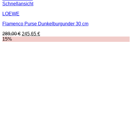
Schnellansicht
LOEWE
Flamenco Purse Dunkelburgunder 30 cm
Ursprünglicher
Aktueller
289,00
€
245,65
€
Preis
Preis
15%
war:
ist:
289,00 €
245,65 €.