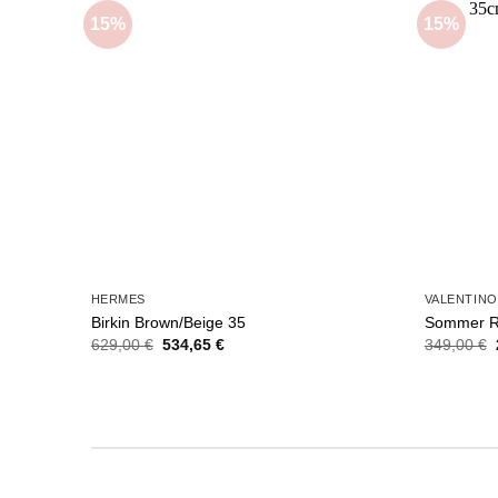
15%
15%
Add to
wishlist
HERMES
VALENTINO
Birkin Brown/Beige 35
Sommer Ra
Ursprünglicher
Aktueller
629,00
€
534,65
€
349,00
€
Preis
Preis
war:
ist:
629,00 €
534,65 €.