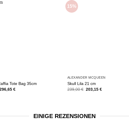
15%
Add to
wishlist
ALEXANDER MCQUEEN
ffia Tote Bag 35cm
Skull Lila 21 cm
Ursprünglicher
Aktueller
Ursprünglicher
Aktueller
296,65
€
239,00
€
203,15
€
Preis
Preis
Preis
Preis
war:
ist:
war:
ist:
349,00 €
296,65 €.
239,00 €
203,15 €.
EINIGE REZENSIONEN