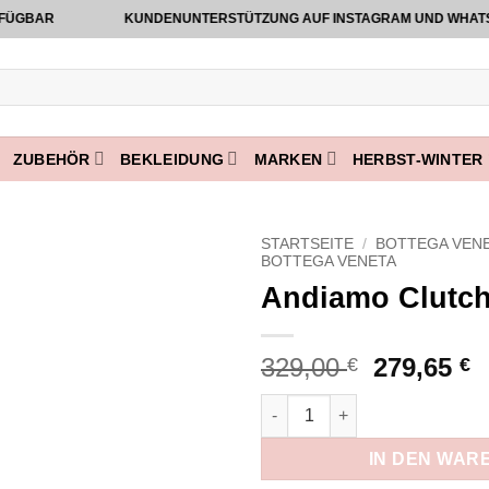
GBAR
KUNDENUNTERSTÜTZUNG AUF INSTAGRAM UND WHATSAPP V
ZUBEHÖR
BEKLEIDUNG
MARKEN
HERBST-WINTER 
STARTSEITE
/
BOTTEGA VEN
BOTTEGA VENETA
Andiamo Clutch
Add to
wishlist
Ursprüng
A
329,00
279,65
€
€
Preis
P
Andiamo Clutch Rot Menge
war:
i
329,00 €
2
IN DEN WAR