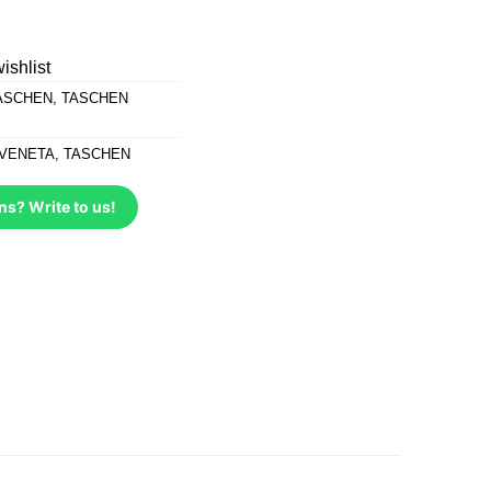
ishlist
ASCHEN
,
TASCHEN
VENETA
,
TASCHEN
ns? Write to us!