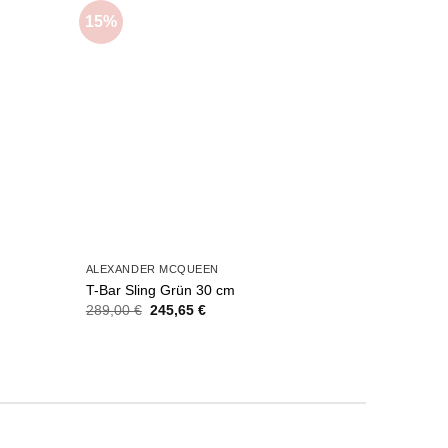
15%
15%
Add to
Add to
wishlist
wishlist
ALEXANDER MCQUEEN
JACQUEM
T-Bar Sling Grün 30 cm
Le Grand
Ursprünglicher
Aktueller
289,00
€
245,65
€
309,00
€
Preis
Preis
war:
ist:
289,00 €
245,65 €.