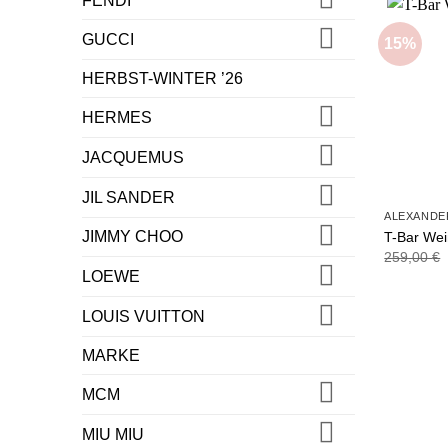
FENDI
GUCCI
15%
HERBST-WINTER ’26
HERMES
JACQUEMUS
JIL SANDER
ALEXANDE
JIMMY CHOO
T-Bar We
259,00
€
LOEWE
LOUIS VUITTON
MARKE
MCM
MIU MIU