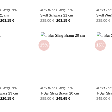
R MCQUEEN
ALEXANDER MCQUEEN
ALEXANDE
 21 cm
Skull Schwarz 21 cm
Skull Wei
Ursprünglicher
Aktueller
Ursprünglicher
Aktueller
203,15
€
239,00
€
203,15
€
239,00
€
Preis
Preis
Preis
Preis
war:
ist:
war:
ist:
239,00 €
203,15 €.
239,00 €
203,15 €.
15%
15%
Add to
Add to
wishlist
wishlist
R MCQUEEN
ALEXANDER MCQUEEN
ALEXANDE
hwarz 23 cm
T-Bar Sling Braun 20 cm
T-Bar Sli
Ursprünglicher
Aktueller
Ursprünglicher
Aktueller
220,15
€
289,00
€
245,65
€
349,00
€
Preis
Preis
Preis
Preis
war:
ist:
war:
ist:
259,00 €
220,15 €.
289,00 €
245,65 €.