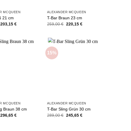
R MCQUEEN
ALEXANDER MCQUEEN
ß 21 cm
T-Bar Braun 23 cm
Ursprünglicher
Aktueller
Ursprünglicher
Aktueller
203,15
€
259,00
€
220,15
€
Preis
Preis
Preis
Preis
war:
ist:
war:
ist:
239,00 €
203,15 €.
259,00 €
220,15 €.
15%
Add to
Add to
wishlist
wishlist
R MCQUEEN
ALEXANDER MCQUEEN
ng Braun 38 cm
T-Bar Sling Grün 30 cm
Ursprünglicher
Aktueller
Ursprünglicher
Aktueller
296,65
€
289,00
€
245,65
€
Preis
Preis
Preis
Preis
war:
ist:
war:
ist:
349,00 €
296,65 €.
289,00 €
245,65 €.