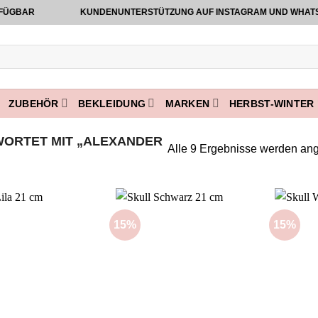
BAR
KUNDENUNTERSTÜTZUNG AUF INSTAGRAM UND WHATSAPP V
ZUBEHÖR
BEKLEIDUNG
MARKEN
HERBST-WINTER 
ORTET MIT „ALEXANDER
Alle 9 Ergebnisse werden ang
15%
15%
Add to
Add to
wishlist
wishlist