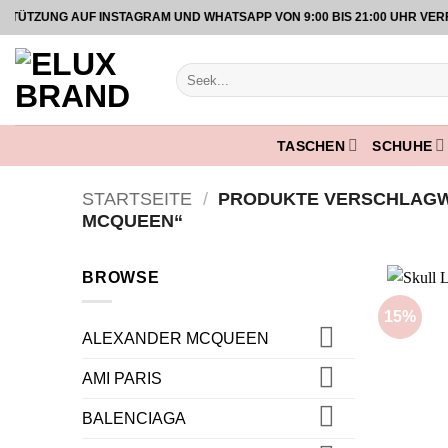
Zum
UNG AUF INSTAGRAM UND WHATSAPP VON 9:00 BIS 21:00 UHR VERFÜG
Inhalt
springen
Suche
nach:
TASCHEN
SCHUHE
STARTSEITE
/
PRODUKTE VERSCHLAGW
MCQUEEN“
BROWSE
15%
ALEXANDER MCQUEEN
AMI PARIS
BALENCIAGA