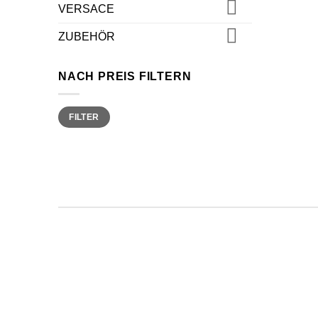
VERSACE
ZUBEHÖR
NACH PREIS FILTERN
Min.
Max.
FILTER
Preis
Preis