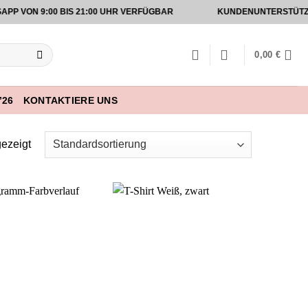
ON 9:00 BIS 21:00 UHR VERFÜGBAR
KUNDENUNTERSTÜTZUNG A
0,00
€
’26
KONTAKTIERE UNS
ezeigt
Add to
Add to
wishlist
wishlist