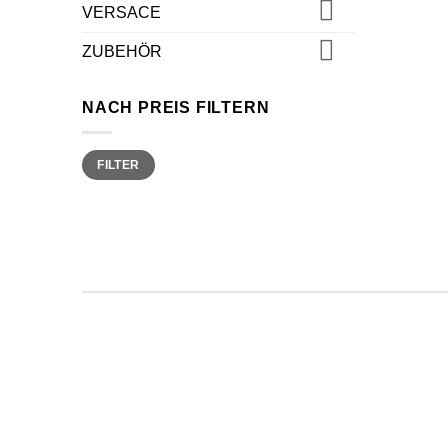
VERSACE
ZUBEHÖR
NACH PREIS FILTERN
Min.
Max.
FILTER
Preis
Preis