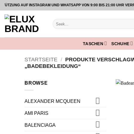
Zum
UNG AUF INSTAGRAM UND WHATSAPP VON 9:00 BIS 21:00 UHR VERFÜG
Inhalt
springen
Suche
nach:
TASCHEN
SCHUHE
STARTSEITE
/
PRODUKTE VERSCHLAGW
„BADEBEKLEIDUNG“
BROWSE
ALEXANDER MCQUEEN
AMI PARIS
BALENCIAGA