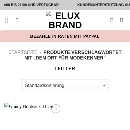
Zum
IS 21:00 UHR VERFÜGBAR
KUNDENUNTERSTÜTZUNG AUF INSTAG
Inhalt
springen
BEZAHLE IN RATEN MIT PAYPAL
STARTSEITE
/
PRODUKTE VERSCHLAGWORTET
MIT „DEM ORT FÜR MODEKENNER“
FILTER
Add to
wishlist