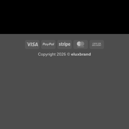
Visa
PayPal
Stripe
MasterCard
Cash
On
Copyright 2026 ©
eluxbrand
Delivery