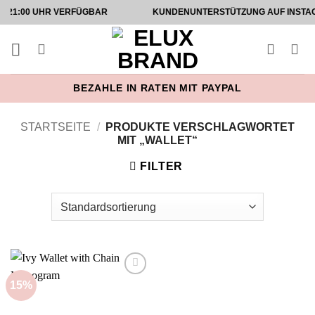
Zum
0 UHR VERFÜGBAR
KUNDENUNTERSTÜTZUNG AUF INSTAGRAM UN
Inhalt
springen
BEZAHLE IN RATEN MIT PAYPAL
STARTSEITE
/
PRODUKTE VERSCHLAGWORTET
MIT „WALLET“
FILTER
15%
Add to
wishlist