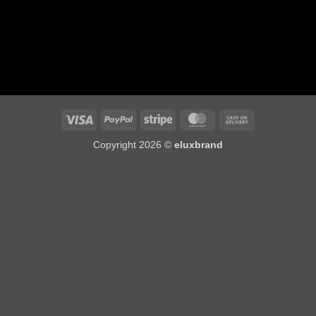
Visa
PayPal
Stripe
MasterCard
Cash
On
Copyright 2026 ©
eluxbrand
Delivery