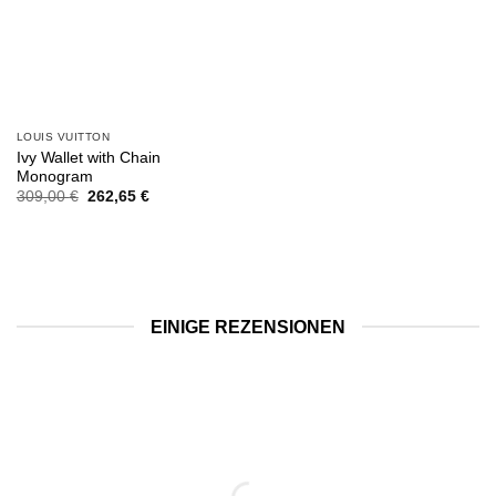
LOUIS VUITTON
Ivy Wallet with Chain
Monogram
Ursprünglicher
Aktueller
309,00
€
262,65
€
Preis
Preis
war:
ist:
309,00 €
262,65 €.
EINIGE REZENSIONEN