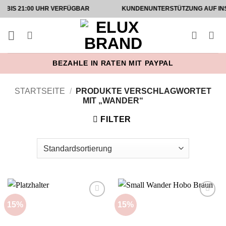
Zum
1:00 UHR VERFÜGBAR
KUNDENUNTERSTÜTZUNG AUF INSTAGRAM
Inhalt
springen
BEZAHLE IN RATEN MIT PAYPAL
STARTSEITE
/
PRODUKTE VERSCHLAGWORTET
MIT „WANDER“
FILTER
15%
15%
Add to
Add to
wishlist
wishlist