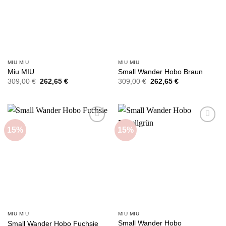
MIU MIU
MIU MIU
Miu MIU
Small Wander Hobo Braun
Ursprünglicher
Aktueller
Ursprünglicher
Aktueller
309,00
€
262,65
€
309,00
€
262,65
€
Preis
Preis
Preis
Preis
war:
ist:
war:
ist:
309,00 €
262,65 €.
309,00 €
262,65 €.
15%
15%
Add to
Add to
wishlist
wishlist
MIU MIU
MIU MIU
Small Wander Hobo
Small Wander Hobo Fuchsie