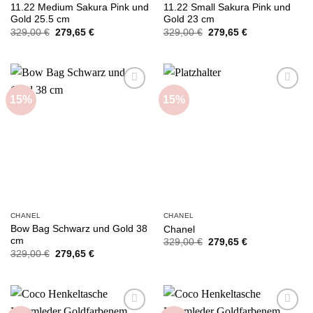
11.22 Medium Sakura Pink und
11.22 Small Sakura Pink und
Gold 25.5 cm
Gold 23 cm
Ursprünglicher
Aktueller
Ursprünglicher
Aktueller
329,00
€
279,65
€
329,00
€
279,65
€
Preis
Preis
Preis
Preis
war:
ist:
war:
ist:
329,00 €
279,65 €.
329,00 €
279,65 €.
15%
15%
Add to
Add to
wishlist
wishlist
CHANEL
CHANEL
Bow Bag Schwarz und Gold 38
Chanel
cm
Ursprünglicher
Aktueller
329,00
€
279,65
€
Preis
Preis
Ursprünglicher
Aktueller
329,00
€
279,65
€
war:
ist:
Preis
Preis
329,00 €
279,65 €.
war:
ist:
329,00 €
279,65 €.