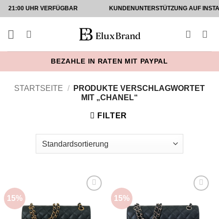
Zum
00 UHR VERFÜGBAR
KUNDENUNTERSTÜTZUNG AUF INSTAGRAM UN
Inhalt
springen
BEZAHLE IN RATEN MIT PAYPAL
STARTSEITE
/
PRODUKTE VERSCHLAGWORTET
MIT „CHANEL“
FILTER
15%
15%
Add to
Add to
wishlist
wishlist