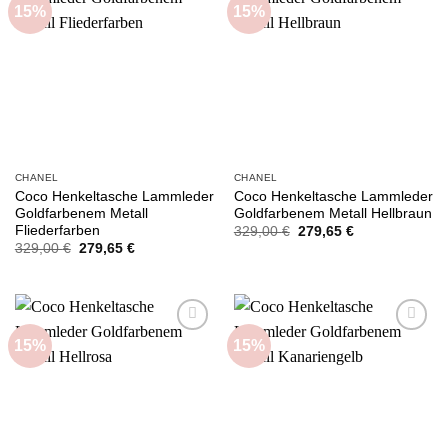
15%
15%
Add to
Add to
wishlist
wishlist
CHANEL
CHANEL
Coco Henkeltasche Lammleder
Coco Henkeltasche Lammleder
Goldfarbenem Metall
Goldfarbenem Metall Hellbraun
Fliederfarben
Ursprünglicher
Aktueller
329,00
€
279,65
€
Preis
Preis
Ursprünglicher
Aktueller
329,00
€
279,65
€
war:
ist:
Preis
Preis
329,00 €
279,65 €.
war:
ist:
329,00 €
279,65 €.
15%
15%
Add to
Add to
wishlist
wishlist