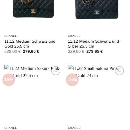
CHANEL
CHANEL
11.12 Medium Schwarz und
11.12 Medium Schwarz und
Gold 25.5 cm
Silber 25.5 cm
Ursprünglicher
Aktueller
Ursprünglicher
Aktueller
329,00
€
279,65
€
329,00
€
279,65
€
Preis
Preis
Preis
Preis
war:
ist:
war:
ist:
329,00 €
279,65 €.
329,00 €
279,65 €.
15%
15%
Add to
Add to
wishlist
wishlist
CHANEL
CHANEL