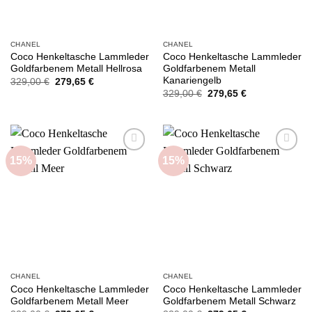
CHANEL
CHANEL
Coco Henkeltasche Lammleder
Coco Henkeltasche Lammleder
Goldfarbenem Metall Hellrosa
Goldfarbenem Metall
Kanariengelb
Ursprünglicher
Aktueller
329,00
€
279,65
€
Preis
Preis
Ursprünglicher
Aktueller
329,00
€
279,65
€
war:
ist:
Preis
Preis
329,00 €
279,65 €.
war:
ist:
329,00 €
279,65 €.
15%
15%
Add to
Add to
wishlist
wishlist
CHANEL
CHANEL
Coco Henkeltasche Lammleder
Coco Henkeltasche Lammleder
Goldfarbenem Metall Meer
Goldfarbenem Metall Schwarz