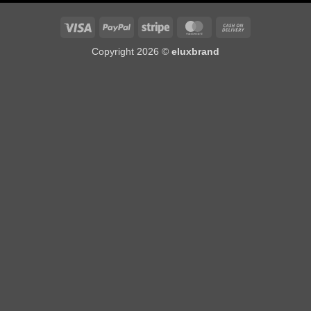
Visa
PayPal
Stripe
MasterCard
Cash
On
Copyright 2026 ©
eluxbrand
Delivery