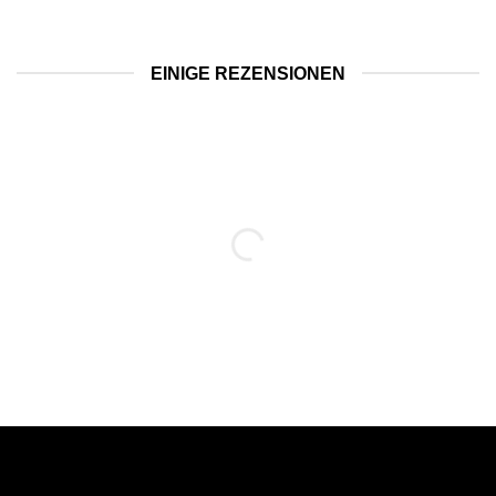
war:
ist:
war:
ist:
329,00 €
279,65 €.
359,00 €
305,15 €.
EINIGE REZENSIONEN