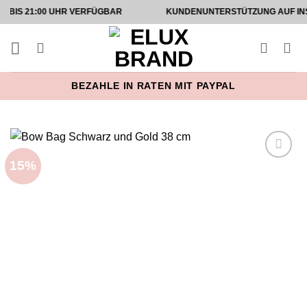
Zum
1:00 UHR VERFÜGBAR
KUNDENUNTERSTÜTZUNG AUF INSTAGRAM
Inhalt
springen
BEZAHLE IN RATEN MIT PAYPAL
15%
Add to
wishlist