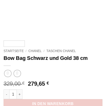
STARTSEITE
/
CHANEL
/
TASCHEN CHANEL
Bow Bag Schwarz und Gold 38 cm
Ursprünglicher
Aktueller
329,00
279,65
€
€
Preis
Preis
Bow Bag Schwarz und Gold 38 cm Menge
war:
ist:
329,00 €
279,65 €.
IN DEN WARENKORB