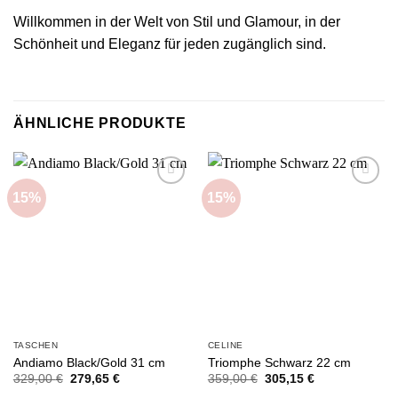
Willkommen in der Welt von Stil und Glamour, in der
Schönheit und Eleganz für jeden zugänglich sind.
ÄHNLICHE PRODUKTE
15%
15%
Add to
Add to
wishlist
wishlist
TASCHEN
CELINE
Andiamo Black/Gold 31 cm
Triomphe Schwarz 22 cm
Ursprünglicher
Aktueller
Ursprünglicher
Aktueller
329,00
€
279,65
€
359,00
€
305,15
€
Preis
Preis
Preis
Preis