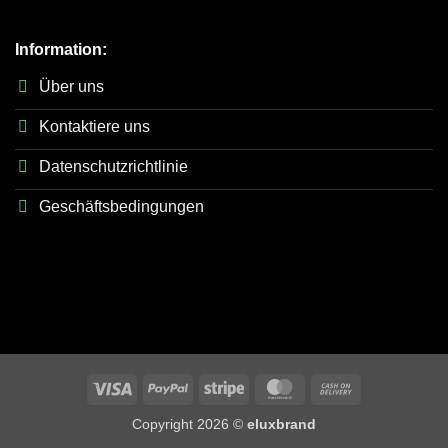
Information:
Über uns
Kontaktiere uns
Datenschutzrichtlinie
Geschäftsbedingungen
Visa
PayPal
Stripe
MasterCard
Cash
On
Copyright 2026 ©
eluxbrand
Delivery