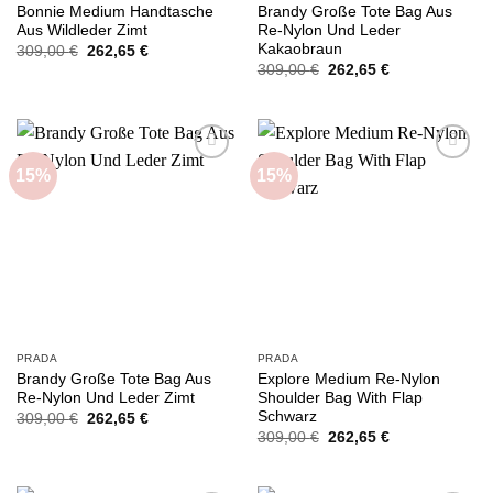
Bonnie Medium Handtasche
Brandy Große Tote Bag Aus
Aus Wildleder Zimt
Re-Nylon Und Leder
Kakaobraun
Ursprünglicher
Aktueller
309,00
€
262,65
€
Preis
Preis
Ursprünglicher
Aktueller
309,00
€
262,65
€
war:
ist:
Preis
Preis
309,00 €
262,65 €.
war:
ist:
309,00 €
262,65 €.
15%
15%
Add to
Add to
wishlist
wishlist
PRADA
PRADA
Brandy Große Tote Bag Aus
Explore Medium Re-Nylon
Re-Nylon Und Leder Zimt
Shoulder Bag With Flap
Schwarz
Ursprünglicher
Aktueller
309,00
€
262,65
€
Preis
Preis
Ursprünglicher
Aktueller
309,00
€
262,65
€
war:
ist:
Preis
Preis
309,00 €
262,65 €.
war:
ist:
309,00 €
262,65 €.