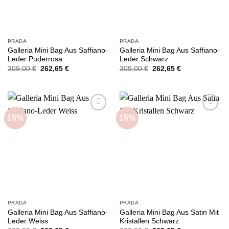
PRADA
PRADA
Galleria Mini Bag Aus Saffiano-
Galleria Mini Bag Aus Saffiano-
Leder Puderrosa
Leder Schwarz
Ursprünglicher
Aktueller
Ursprünglicher
Aktueller
309,00
€
262,65
€
309,00
€
262,65
€
Preis
Preis
Preis
Preis
war:
ist:
war:
ist:
309,00 €
262,65 €.
309,00 €
262,65 €.
15%
15%
Add to
Add to
wishlist
wishlist
PRADA
PRADA
Galleria Mini Bag Aus Saffiano-
Galleria Mini Bag Aus Satin Mit
Leder Weiss
Kristallen Schwarz