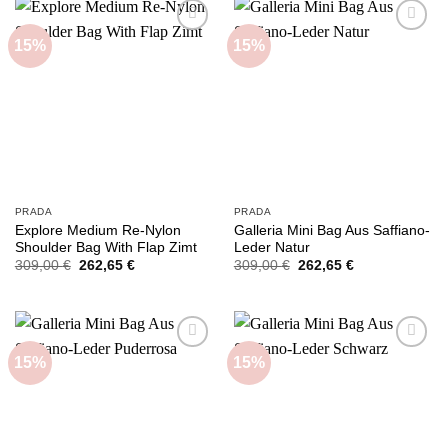
15%
15%
Add to
Add to
wishlist
wishlist
PRADA
PRADA
Explore Medium Re-Nylon
Galleria Mini Bag Aus Saffiano-
Shoulder Bag With Flap Zimt
Leder Natur
Ursprünglicher
Aktueller
Ursprünglicher
Aktueller
309,00
€
262,65
€
309,00
€
262,65
€
Preis
Preis
Preis
Preis
war:
ist:
war:
ist:
309,00 €
262,65 €.
309,00 €
262,65 €.
15%
15%
Add to
Add to
wishlist
wishlist