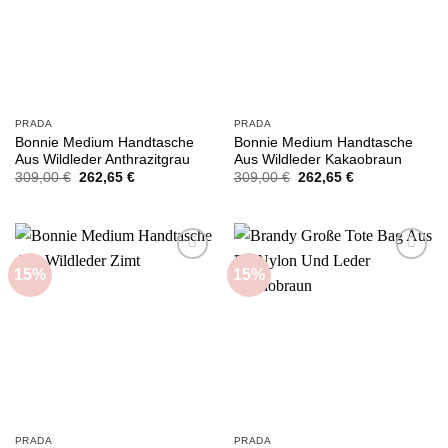
PRADA
PRADA
Bonnie Medium Handtasche
Bonnie Medium Handtasche
Aus Wildleder Anthrazitgrau
Aus Wildleder Kakaobraun
Ursprünglicher
Aktueller
Ursprünglicher
Aktueller
309,00
€
262,65
€
309,00
€
262,65
€
Preis
Preis
Preis
Preis
war:
ist:
war:
ist:
309,00 €
262,65 €.
309,00 €
262,65 €.
15%
15%
Add to
Add to
wishlist
wishlist
PRADA
PRADA