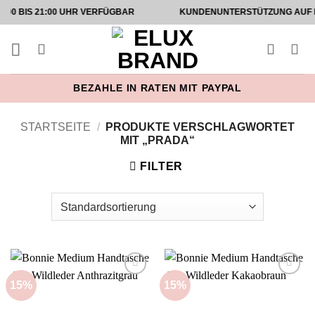
Zum
 21:00 UHR VERFÜGBAR
KUNDENUNTERSTÜTZUNG AUF INSTAGRA
Inhalt
springen
BEZAHLE IN RATEN MIT PAYPAL
STARTSEITE
/
PRODUKTE VERSCHLAGWORTET
MIT „PRADA“
FILTER
15%
15%
Add to
Add to
wishlist
wishlist