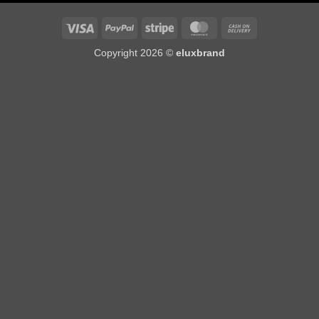
Visa
PayPal
Stripe
MasterCard
Cash
On
Copyright 2026 ©
eluxbrand
Delivery