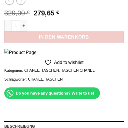
Ursprünglicher
Aktueller
329,00
279,65
€
€
Preis
Preis
Mini Rectangular Hellblau 20 cm Menge
war:
ist:
329,00 €
279,65 €.
IN DEN WARENKORB
Add to wishlist
Kategorien:
CHANEL
,
TASCHEN
,
TASCHEN CHANEL
Schlagwörter:
CHANEL
,
TASCHEN
Do you have any questions? Write to us!
BESCHREIBUNG