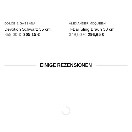
DOLCE & GABBANA
ALEXANDER MCQUEEN
Devotion Schwarz 35 cm
T-Bar Sling Braun 38 cm
Ursprünglicher
Aktueller
Ursprünglicher
Aktueller
359,00
€
305,15
€
349,00
€
296,65
€
Preis
Preis
Preis
Preis
war:
ist:
war:
ist:
359,00 €
305,15 €.
349,00 €
296,65 €.
EINIGE REZENSIONEN