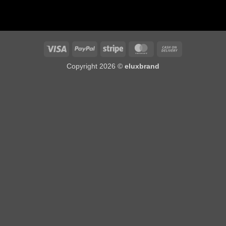
Visa
PayPal
Stripe
MasterCard
Cash
On
Copyright 2026 ©
eluxbrand
Delivery