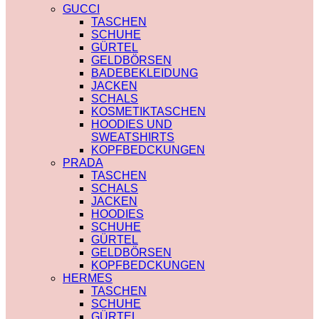
PRADA
TRENCHCOAT
GUCCI
SAINT LAURENT
BURBERRY
TASCHEN
VERSACE
PRADA
SCHUHE
SCHALS
SOCKEN
GÜRTEL
CHLOE
GUCCI
GELDBÖRSEN
FENDI
SHORTS
BADEBEKLEIDUNG
GUCCI
BURBERRY
JACKEN
LOUIS VUITTON
POLO
SCHALS
PRADA
BURBERRY
KOSMETIKTASCHEN
SAINT LAURENT
CHLOE
HOODIES UND
SCHULTERRIEMEN
GUCCI
SWEATSHIRTS
DIOR
MONCLER
KOPFBEDCKUNGEN
LOUIS VUITTON
HOODIES UND
PRADA
STRUMPFHOSEN
SWEATSHIRTS
TASCHEN
GUCCI
AMI PARIS
SCHALS
KOSMETIKTASCHEN
BURBERRY
JACKEN
GUCCI
FENDI
HOODIES
LOUIS VUITTON
GUCCI
SCHUHE
SAINT LAURENT
LOUIS VUITTON
GÜRTEL
MIU MIU
GELDBÖRSEN
PRADA
KOPFBEDCKUNGEN
SAINT LAURENT
HERMES
TASCHEN
SCHUHE
GÜRTEL