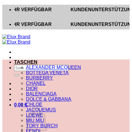
Zum
HR VERFÜGBAR
KUNDENUNTERSTÜTZUNG AUF IN
Inhalt
springen
HR VERFÜGBAR
KUNDENUNTERSTÜTZUNG AUF IN
TASCHEN
Suche
ALEXANDER MCQUEEN
nach:
BOTTEGA VENETA
BURBERRY
CHANEL
DIOR
BALENCIAGA
DOLCE & GABBANA
CHLOE
0,00
€
JACQUEMUS
LOEWE
MIU MIU
TORY BURCH
FENDI