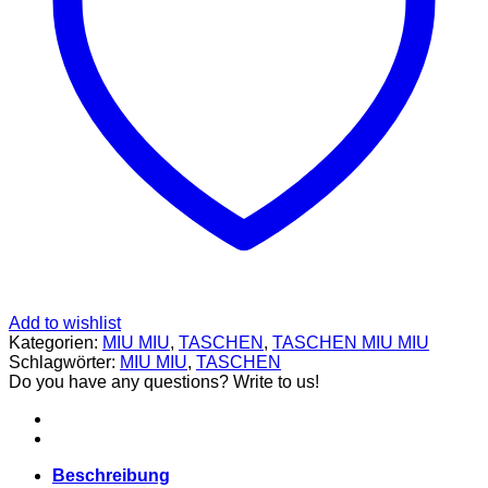
CARDIGANS
GELDBÖRSEN
GÜRTEL
JACKEN
SCHUHE
SONNENBRILLE
DOLCE & GABBANA
GÜRTEL
GELDBÖRSEN
HOODIES UND
SWEATSHIRTS
KOPFBEDCKUNGEN
SCHALS
SCHUHE
TASCHEN
JIMMY CHOO
SCHUHE
Add to wishlist
MIU MIU
Kategorien:
MIU MIU
,
TASCHEN
,
TASCHEN MIU MIU
SCHUHE
Schlagwörter:
MIU MIU
,
TASCHEN
GELDBÖRSEN
Do you have any questions? Write to us!
GÜRTEL
HOODIES UND
SWEATSHIRTS
JACKEN
Beschreibung
KOPFBEDCKUNGEN