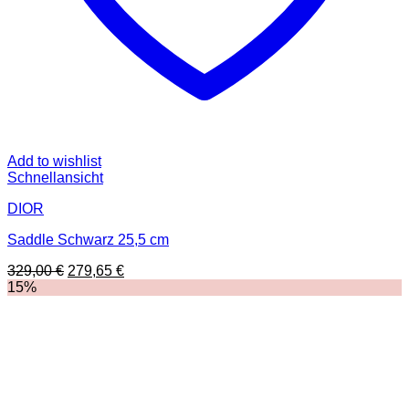
Add to wishlist
Schnellansicht
DIOR
Saddle Schwarz 25,5 cm
Ursprünglicher
Aktueller
329,00
€
279,65
€
Preis
Preis
15%
war:
ist:
329,00 €
279,65 €.