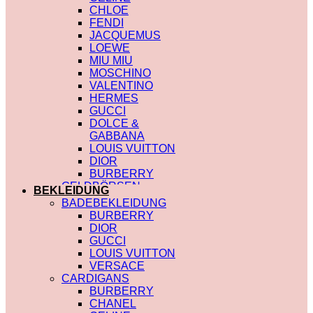
CHLOE
FENDI
JACQUEMUS
LOEWE
MIU MIU
MOSCHINO
VALENTINO
HERMES
GUCCI
DOLCE &
GABBANA
LOUIS VUITTON
DIOR
BURBERRY
GELDBÖRSEN
BEKLEIDUNG
SAINT LAURENT
BADEBEKLEIDUNG
PRADA
BURBERRY
HERMES
DIOR
GUCCI
GUCCI
DIOR
LOUIS VUITTON
CHLOE
VERSACE
FENDI
CARDIGANS
JACQUEMUS
BURBERRY
CELINE
CHANEL
MIU MIU