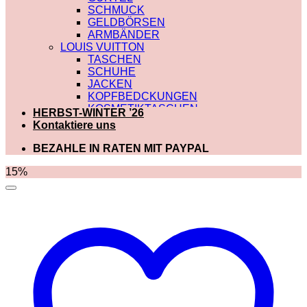
SCHMUCK
GELDBÖRSEN
ARMBÄNDER
LOUIS VUITTON
TASCHEN
SCHUHE
JACKEN
KOPFBEDCKUNGEN
KOSMETIKTASCHEN
HERBST-WINTER ’26
SCHALS
Kontaktiere uns
SCHULTERRIEMEN
GÜRTEL
BEZAHLE IN RATEN MIT PAYPAL
GELDBÖRSEN
BADEBEKLEIDUNG
15%
DIOR
TASCHEN
SCHUHE
SCHALS
KOSMETIKTASCHEN
KOPFBEDCKUNGEN
JACKEN
HOODIES UND
SWEATSHIRTS
GÜRTEL
GELDBÖRSEN