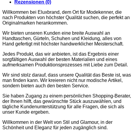
Rezensionen (0)
TASCHEN
NIKE
Willkommen bei Eluxbrand, dem Ort für Modekenner, die
SCHUHE
nach Produkten von höchster Qualität suchen, die perfekt an
AMI PARIS
Originalmarken herankommen.
HOODIES UND
SWEATSHIRTS
Wir bieten unseren Kunden eine breite Auswahl an
CHLOE
Handtaschen, Gürteln, Schuhen und Kleidung, alles von
GELDBÖRSEN
Hand gefertigt mit höchster handwerklicher Meisterschaft.
GÜRTEL
HOODIES UND
Jedes Produkt, das wir anbieten, ist das Ergebnis einer
SWEATSHIRTS
sorgfältigen Auswahl der besten Materialien und eines
JACKEN
aufmerksamen Produktionsprozesses mit Liebe zum Detail.
KOPFBEDCKUNGEN
SCHALS
Wir sind stolz darauf, dass unsere Qualität das Beste ist, was
T-SHIRT UND
man finden kann. Wir kreieren nicht nur modische Artikel,
TOPS
sondern bieten auch den besten Service.
TASCHEN
LOEWE
Sie haben Zugang zu einem persönlichen Shopping-Berater,
GELDBÖRSEN
der Ihnen hilft, das gewünschte Stück auszuwählen, und
GÜRTEL
tägliche Kundenunterstützung für alle Fragen, die sich als
KOPFBEDCKUNGEN
unser Kunde ergeben.
SCHAL
SCHULTERGURTE
Willkommen in der Welt von Stil und Glamour, in der
TASCHEN
Schönheit und Eleganz für jeden zugänglich sind.
MONCLER