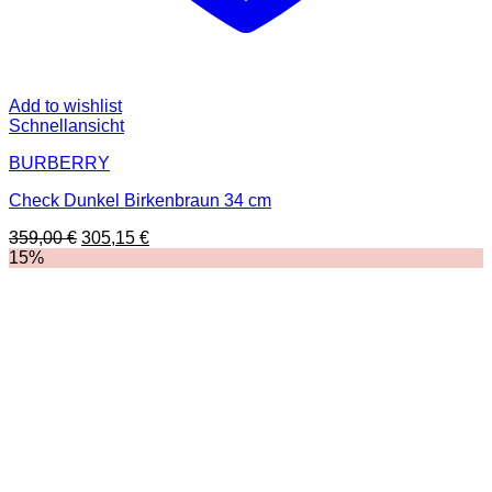
Add to wishlist
Schnellansicht
BURBERRY
Check Dunkel Birkenbraun 34 cm
Ursprünglicher
Aktueller
359,00
€
305,15
€
Preis
Preis
15%
war:
ist:
359,00 €
305,15 €.