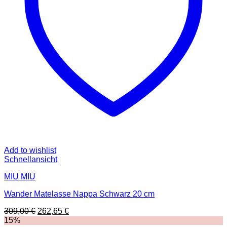
Add to wishlist
Schnellansicht
MIU MIU
Wander Matelasse Nappa Schwarz 20 cm
Ursprünglicher
Aktueller
309,00
€
262,65
€
Preis
Preis
15%