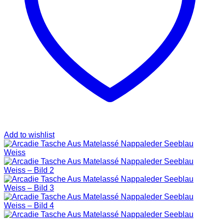
SAINT LAURENT
TASCHEN
SCHUHE
HOODIES UND
SWEATSHIRTS
JACKEN
KOPFBEDCKUNGEN
KOSMETIKTASCHEN
SCHALS
GÜRTEL
GELDBÖRSEN
BURBERRY
TASCHEN
GÜRTEL
GELDBÖRSEN
Add to wishlist
JACKEN
SCHALS
BADEBEKLEIDUNG
KOPFBEDCKUNGEN
CHANEL
TASCHEN
SCHUHE
GÜRTEL
JACKEN