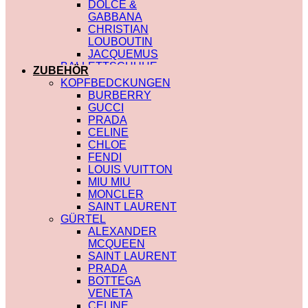
DOLCE &
GABBANA
CHRISTIAN
LOUBOUTIN
JACQUEMUS
BALLETTSCHUHE
ZUBEHÖR
LOUIS VUITTON
KOPFBEDCKUNGEN
BURBERRY
GUCCI
PRADA
CELINE
CHLOE
FENDI
LOUIS VUITTON
MIU MIU
MONCLER
SAINT LAURENT
GÜRTEL
ALEXANDER
MCQUEEN
SAINT LAURENT
PRADA
BOTTEGA
VENETA
CELINE