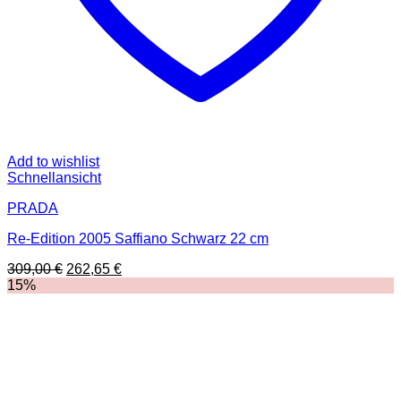
Add to wishlist
Schnellansicht
PRADA
Re-Edition 2005 Saffiano Schwarz 22 cm
Ursprünglicher
Aktueller
309,00
€
262,65
€
Preis
Preis
15%
war:
ist:
309,00 €
262,65 €.