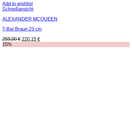
Add to wishlist
Schnellansicht
ALEXANDER MCQUEEN
T-Bar Braun 23 cm
Ursprünglicher
Aktueller
259,00
€
220,15
€
Preis
Preis
15%
war:
ist:
259,00 €
220,15 €.