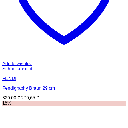
Add to wishlist
Schnellansicht
FENDI
Fendigraphy Braun 29 cm
Ursprünglicher
Aktueller
329,00
€
279,65
€
Preis
Preis
15%
war:
ist:
329,00 €
279,65 €.