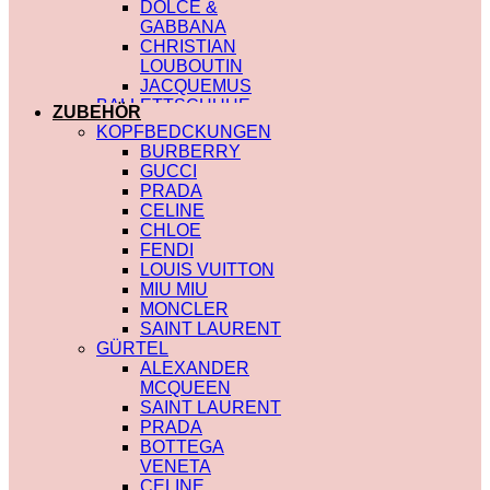
DOLCE &
GABBANA
CHRISTIAN
LOUBOUTIN
JACQUEMUS
BALLETTSCHUHE
ZUBEHÖR
LOUIS VUITTON
KOPFBEDCKUNGEN
BURBERRY
GUCCI
PRADA
CELINE
CHLOE
FENDI
LOUIS VUITTON
MIU MIU
MONCLER
SAINT LAURENT
GÜRTEL
ALEXANDER
MCQUEEN
SAINT LAURENT
PRADA
BOTTEGA
VENETA
CELINE