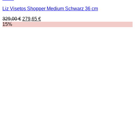
Liz Visetos Shopper Medium Schwarz 36 cm
Ursprünglicher
Aktueller
329,00
€
279,65
€
Preis
Preis
15%
war:
ist:
329,00 €
279,65 €.