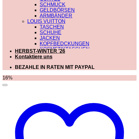
SCHMUCK
GELDBÖRSEN
ARMBÄNDER
LOUIS VUITTON
TASCHEN
SCHUHE
JACKEN
KOPFBEDCKUNGEN
KOSMETIKTASCHEN
HERBST-WINTER ’26
SCHALS
Kontaktiere uns
SCHULTERRIEMEN
GÜRTEL
BEZAHLE IN RATEN MIT PAYPAL
GELDBÖRSEN
BADEBEKLEIDUNG
16%
DIOR
TASCHEN
SCHUHE
SCHALS
KOSMETIKTASCHEN
KOPFBEDCKUNGEN
JACKEN
HOODIES UND
SWEATSHIRTS
GÜRTEL
GELDBÖRSEN