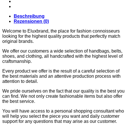
CARDIGANS
GELDBÖRSEN
GÜRTEL
Beschreibung
JACKEN
Rezensionen (0)
SCHUHE
SONNENBRILLE
Welcome to Eluxbrand, the place for fashion connoisseurs
DOLCE & GABBANA
looking for the highest quality products that perfectly match
GÜRTEL
original brands.
GELDBÖRSEN
HOODIES UND
We offer our customers a wide selection of handbags, belts,
SWEATSHIRTS
shoes, and clothing, all handcrafted with the highest level of
KOPFBEDCKUNGEN
craftsmanship.
SCHALS
SCHUHE
Every product we offer is the result of a careful selection of
TASCHEN
the best materials and an attentive production process with
JIMMY CHOO
attention to detail.
SCHUHE
MIU MIU
We pride ourselves on the fact that our quality is the best you
SCHUHE
can find. We not only create fashionable items but also offer
GELDBÖRSEN
the best service.
GÜRTEL
HOODIES UND
You will have access to a personal shopping consultant who
SWEATSHIRTS
will help you select the piece you want and daily customer
JACKEN
support for any questions that may arise as our customer.
KOPFBEDCKUNGEN