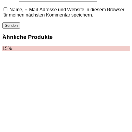
HOODIES UND
SWEATSHIRTS
Name, E-Mail-Adresse und Website in diesem Browser
JACKEN
für meinen nächsten Kommentar speichern.
KOPFBEDCKUNGEN
SCHALS
SCHUHE
Ähnliche Produkte
15%