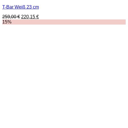
T-Bar Weiß 23 cm
Ursprünglicher
Aktueller
259,00
€
220,15
€
Preis
Preis
15%
war:
ist:
259,00 €
220,15 €.