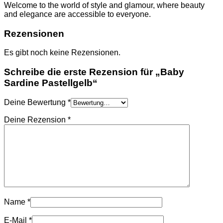
TASCHEN
Welcome to the world of style and glamour, where beauty
NIKE
and elegance are accessible to everyone.
SCHUHE
AMI PARIS
Rezensionen
HOODIES UND
SWEATSHIRTS
Es gibt noch keine Rezensionen.
CHLOE
GELDBÖRSEN
Schreibe die erste Rezension für „Baby
GÜRTEL
Sardine Pastellgelb“
HOODIES UND
SWEATSHIRTS
JACKEN
Deine Bewertung
*
KOPFBEDCKUNGEN
Deine Rezension
*
SCHALS
T-SHIRT UND
TOPS
TASCHEN
LOEWE
GELDBÖRSEN
GÜRTEL
KOPFBEDCKUNGEN
SCHAL
SCHULTERGURTE
Name
*
TASCHEN
MONCLER
E-Mail
*