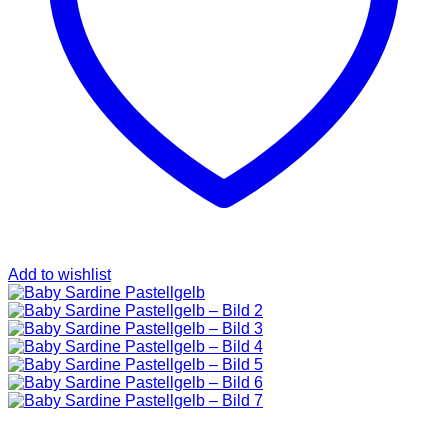
SAINT LAURENT
TASCHEN
SCHUHE
HOODIES UND
SWEATSHIRTS
JACKEN
KOPFBEDCKUNGEN
KOSMETIKTASCHEN
SCHALS
GÜRTEL
GELDBÖRSEN
BURBERRY
TASCHEN
GÜRTEL
GELDBÖRSEN
Add to wishlist
JACKEN
SCHALS
BADEBEKLEIDUNG
KOPFBEDCKUNGEN
CHANEL
TASCHEN
SCHUHE
GÜRTEL
JACKEN