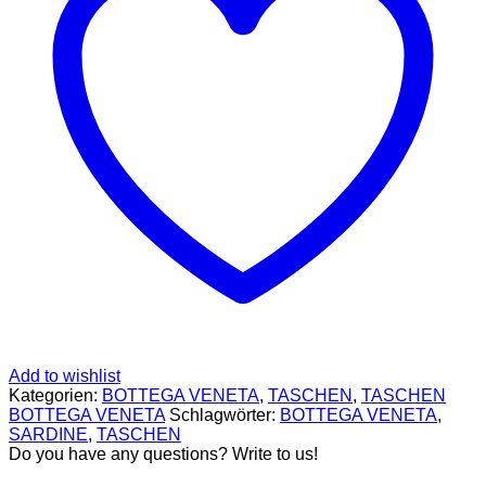
SCHUHE
GELDBÖRSEN
GÜRTEL
MCM
TASCHEN
STELLAMCCARTNEY
TASCHEN
VERSACE
BADEBEKLEIDUNG
ALEXANDER
MCQUEEN
SCHUHE
GÜRTEL
BALENCIAGA
SCHUHE
GELDBÖRSEN
GÜRTEL
HOODIES UND
SWEATSHIRTS
JACKEN
Add to wishlist
KOPFBEDCKUNGEN
Kategorien:
BOTTEGA VENETA
,
TASCHEN
,
TASCHEN
SCHALS
BOTTEGA VENETA
Schlagwörter:
BOTTEGA VENETA
,
TASCHEN
SARDINE
,
TASCHEN
CELINE
Do you have any questions? Write to us!
TASCHEN