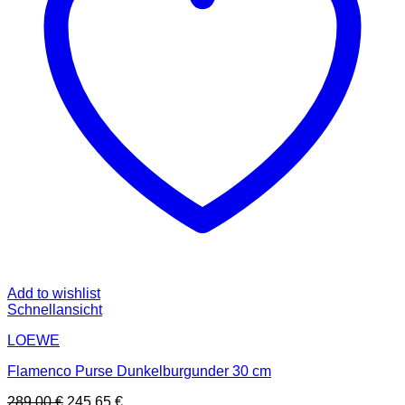
Add to wishlist
Schnellansicht
LOEWE
Flamenco Purse Dunkelburgunder 30 cm
Ursprünglicher
Aktueller
289,00
€
245,65
€