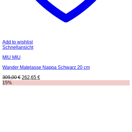
Add to wishlist
Schnellansicht
MIU MIU
Wander Matelasse Nappa Schwarz 20 cm
Ursprünglicher
Aktueller
309,00
€
262,65
€
Preis
Preis
15%
war:
ist:
309,00 €
262,65 €.