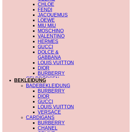
CHLOE
FENDI
JACQUEMUS
LOEWE
MIU MIU
MOSCHINO
VALENTINO
HERMES
GUCCI
DOLCE &
GABBANA
LOUIS VUITTON
DIOR
BURBERRY
GELDBÖRSEN
BEKLEIDUNG
SAINT LAURENT
BADEBEKLEIDUNG
PRADA
BURBERRY
HERMES
DIOR
GUCCI
GUCCI
DIOR
LOUIS VUITTON
CHLOE
VERSACE
FENDI
CARDIGANS
JACQUEMUS
BURBERRY
CELINE
CHANEL
MIU MIU