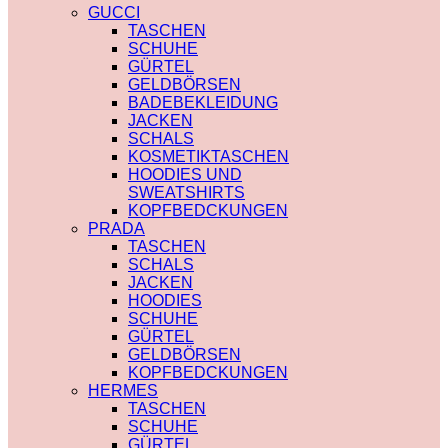
PRADA
TRENCHCOAT
GUCCI
SAINT LAURENT
BURBERRY
TASCHEN
VERSACE
PRADA
SCHUHE
SCHALS
SOCKEN
GÜRTEL
CHLOE
GUCCI
GELDBÖRSEN
FENDI
SHORTS
BADEBEKLEIDUNG
GUCCI
BURBERRY
JACKEN
LOUIS VUITTON
POLO
SCHALS
PRADA
BURBERRY
KOSMETIKTASCHEN
SAINT LAURENT
CHLOE
HOODIES UND
SCHULTERRIEMEN
GUCCI
SWEATSHIRTS
DIOR
MONCLER
KOPFBEDCKUNGEN
LOUIS VUITTON
HOODIES UND
PRADA
STRUMPFHOSEN
SWEATSHIRTS
TASCHEN
GUCCI
AMI PARIS
SCHALS
KOSMETIKTASCHEN
BURBERRY
JACKEN
GUCCI
FENDI
HOODIES
LOUIS VUITTON
GUCCI
SCHUHE
SAINT LAURENT
LOUIS VUITTON
GÜRTEL
MIU MIU
GELDBÖRSEN
PRADA
KOPFBEDCKUNGEN
SAINT LAURENT
HERMES
TASCHEN
SCHUHE
GÜRTEL