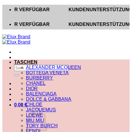
Zum
R VERFÜGBAR
KUNDENUNTERSTÜTZUNG AUF INS
Inhalt
springen
R VERFÜGBAR
KUNDENUNTERSTÜTZUNG AUF INS
TASCHEN
Suche
ALEXANDER MCQUEEN
nach:
BOTTEGA VENETA
BURBERRY
CHANEL
DIOR
BALENCIAGA
DOLCE & GABBANA
CHLOE
0,00
€
JACQUEMUS
LOEWE
MIU MIU
TORY BURCH
FENDI