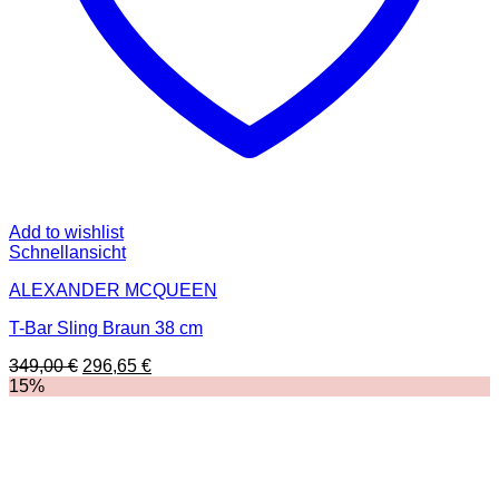
Add to wishlist
Schnellansicht
ALEXANDER MCQUEEN
T-Bar Sling Braun 38 cm
Ursprünglicher
Aktueller
349,00
€
296,65
€
Preis
Preis
15%
war:
ist:
349,00 €
296,65 €.