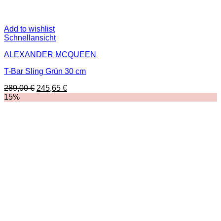
Add to wishlist
Schnellansicht
ALEXANDER MCQUEEN
T-Bar Sling Grün 30 cm
Ursprünglicher
Aktueller
289,00
€
245,65
€
Preis
Preis
15%
war:
ist:
289,00 €
245,65 €.