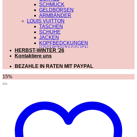
SCHMUCK
GELDBÖRSEN
ARMBÄNDER
LOUIS VUITTON
TASCHEN
SCHUHE
JACKEN
KOPFBEDCKUNGEN
KOSMETIKTASCHEN
HERBST-WINTER ’26
SCHALS
Kontaktiere uns
SCHULTERRIEMEN
GÜRTEL
BEZAHLE IN RATEN MIT PAYPAL
GELDBÖRSEN
BADEBEKLEIDUNG
15%
DIOR
TASCHEN
SCHUHE
SCHALS
KOSMETIKTASCHEN
KOPFBEDCKUNGEN
JACKEN
HOODIES UND
SWEATSHIRTS
GÜRTEL
GELDBÖRSEN