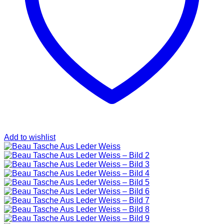
SAINT LAURENT
TASCHEN
SCHUHE
HOODIES UND
SWEATSHIRTS
JACKEN
KOPFBEDCKUNGEN
KOSMETIKTASCHEN
SCHALS
GÜRTEL
GELDBÖRSEN
BURBERRY
TASCHEN
GÜRTEL
GELDBÖRSEN
Add to wishlist
JACKEN
SCHALS
BADEBEKLEIDUNG
KOPFBEDCKUNGEN
CHANEL
TASCHEN
SCHUHE
GÜRTEL
JACKEN