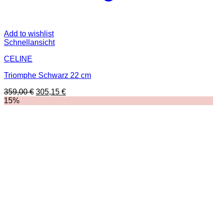
Add to wishlist
Schnellansicht
CELINE
Triomphe Schwarz 22 cm
Ursprünglicher
Aktueller
359,00
€
305,15
€
Preis
Preis
15%
war:
ist:
359,00 €
305,15 €.