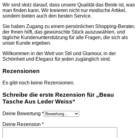
TASCHEN
Wir sind stolz darauf, dass unsere Qualität das Beste ist, was
NIKE
man finden kann. Wir kreieren nicht nur modische Artikel,
SCHUHE
sondern bieten auch den besten Service.
AMI PARIS
HOODIES UND
Sie haben Zugang zu einem persönlichen Shopping-Berater,
SWEATSHIRTS
der Ihnen hilft, das gewünschte Stück auszuwählen, und
CHLOE
tägliche Kundenunterstützung für alle Fragen, die sich als
GELDBÖRSEN
unser Kunde ergeben.
GÜRTEL
HOODIES UND
Willkommen in der Welt von Stil und Glamour, in der
SWEATSHIRTS
Schönheit und Eleganz für jeden zugänglich sind.
JACKEN
KOPFBEDCKUNGEN
Rezensionen
SCHALS
T-SHIRT UND
Es gibt noch keine Rezensionen.
TOPS
TASCHEN
Schreibe die erste Rezension für „Beau
LOEWE
Tasche Aus Leder Weiss“
GELDBÖRSEN
GÜRTEL
KOPFBEDCKUNGEN
Deine Bewertung
*
SCHAL
SCHULTERGURTE
Deine Rezension
*
TASCHEN
MONCLER