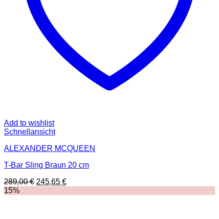
Add to wishlist
Schnellansicht
ALEXANDER MCQUEEN
T-Bar Sling Braun 20 cm
Ursprünglicher
Aktueller
289,00
€
245,65
€
Preis
Preis
15%
war:
ist:
289,00 €
245,65 €.