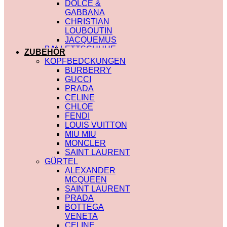
DOLCE &
GABBANA
CHRISTIAN
LOUBOUTIN
JACQUEMUS
BALLETTSCHUHE
ZUBEHÖR
LOUIS VUITTON
KOPFBEDCKUNGEN
BURBERRY
GUCCI
PRADA
CELINE
CHLOE
FENDI
LOUIS VUITTON
MIU MIU
MONCLER
SAINT LAURENT
GÜRTEL
ALEXANDER
MCQUEEN
SAINT LAURENT
PRADA
BOTTEGA
VENETA
CELINE