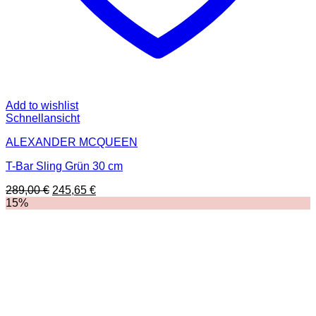
Add to wishlist
Schnellansicht
ALEXANDER MCQUEEN
T-Bar Sling Grün 30 cm
Ursprünglicher
Aktueller
289,00
€
245,65
€
Preis
Preis
15%
war:
ist:
289,00 €
245,65 €.