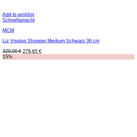
Add to wishlist
Schnellansicht
MCM
Liz Visetos Shopper Medium Schwarz 36 cm
Ursprünglicher
Aktueller
329,00
€
279,65
€
Preis
Preis
15%
war:
ist:
329,00 €
279,65 €.