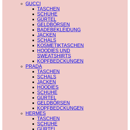
PRADA
TRENCHCOAT
GUCCI
SAINT LAURENT
BURBERRY
TASCHEN
VERSACE
PRADA
SCHUHE
SCHALS
SOCKEN
GÜRTEL
CHLOE
GUCCI
GELDBÖRSEN
FENDI
SHORTS
BADEBEKLEIDUNG
GUCCI
BURBERRY
JACKEN
LOUIS VUITTON
POLO
SCHALS
PRADA
BURBERRY
KOSMETIKTASCHEN
SAINT LAURENT
CHLOE
HOODIES UND
SCHULTERRIEMEN
GUCCI
SWEATSHIRTS
DIOR
MONCLER
KOPFBEDCKUNGEN
LOUIS VUITTON
HOODIES UND
PRADA
STRUMPFHOSEN
SWEATSHIRTS
TASCHEN
GUCCI
AMI PARIS
SCHALS
KOSMETIKTASCHEN
BURBERRY
JACKEN
GUCCI
FENDI
HOODIES
LOUIS VUITTON
GUCCI
SCHUHE
SAINT LAURENT
LOUIS VUITTON
GÜRTEL
MIU MIU
GELDBÖRSEN
PRADA
KOPFBEDCKUNGEN
SAINT LAURENT
HERMES
TASCHEN
SCHUHE
GÜRTEL