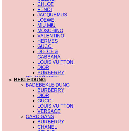
CHLOE
FENDI
JACQUEMUS
LOEWE
MIU MIU
MOSCHINO
VALENTINO
HERMES
GUCCI
DOLCE &
GABBANA
LOUIS VUITTON
DIOR
BURBERRY
GELDBÖRSEN
BEKLEIDUNG
SAINT LAURENT
BADEBEKLEIDUNG
PRADA
BURBERRY
HERMES
DIOR
GUCCI
GUCCI
DIOR
LOUIS VUITTON
CHLOE
VERSACE
FENDI
CARDIGANS
JACQUEMUS
BURBERRY
CELINE
CHANEL
MIU MIU