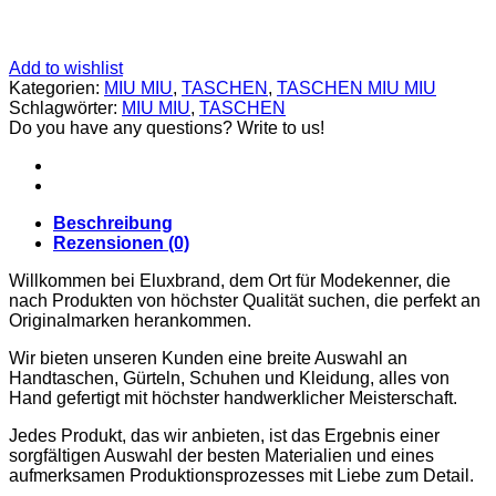
CARDIGANS
GELDBÖRSEN
GÜRTEL
JACKEN
Add to wishlist
SCHUHE
Kategorien:
MIU MIU
,
TASCHEN
,
TASCHEN MIU MIU
SONNENBRILLE
Schlagwörter:
MIU MIU
,
TASCHEN
DOLCE & GABBANA
Do you have any questions? Write to us!
GÜRTEL
GELDBÖRSEN
HOODIES UND
SWEATSHIRTS
Beschreibung
KOPFBEDCKUNGEN
Rezensionen (0)
SCHALS
SCHUHE
Willkommen bei Eluxbrand, dem Ort für Modekenner, die
TASCHEN
nach Produkten von höchster Qualität suchen, die perfekt an
JIMMY CHOO
Originalmarken herankommen.
SCHUHE
MIU MIU
Wir bieten unseren Kunden eine breite Auswahl an
SCHUHE
Handtaschen, Gürteln, Schuhen und Kleidung, alles von
GELDBÖRSEN
Hand gefertigt mit höchster handwerklicher Meisterschaft.
GÜRTEL
HOODIES UND
Jedes Produkt, das wir anbieten, ist das Ergebnis einer
SWEATSHIRTS
sorgfältigen Auswahl der besten Materialien und eines
JACKEN
aufmerksamen Produktionsprozesses mit Liebe zum Detail.
KOPFBEDCKUNGEN