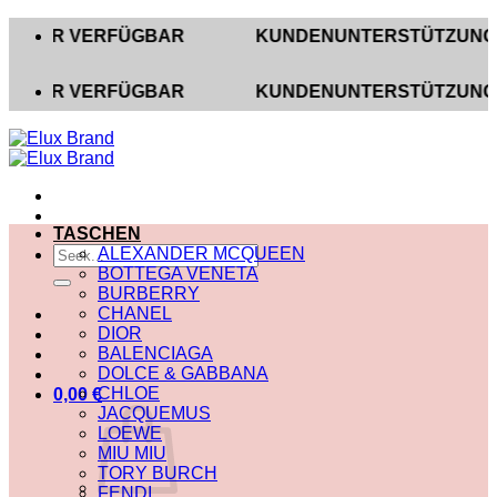
Zum
R VERFÜGBAR
KUNDENUNTERSTÜTZUNG AUF INS
Inhalt
springen
R VERFÜGBAR
KUNDENUNTERSTÜTZUNG AUF INS
TASCHEN
Suche
ALEXANDER MCQUEEN
nach:
BOTTEGA VENETA
BURBERRY
CHANEL
DIOR
BALENCIAGA
DOLCE & GABBANA
CHLOE
0,00
€
JACQUEMUS
LOEWE
MIU MIU
TORY BURCH
FENDI