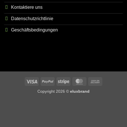
Kontaktiere uns
Datenschutzrichtlinie
Geschäftsbedingungen
Visa
PayPal
Stripe
MasterCard
Cash
On
Copyright 2026 ©
eluxbrand
Delivery