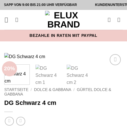
Zum
ON 9:00 BIS 21:00 UHR VERFÜGBAR
KUNDENUNTERSTÜTZUNG A
Inhalt
springen
BEZAHLE IN RATEN MIT PAYPAL
20%
Add to
wishlist
STARTSEITE
/
DOLCE & GABBANA
/
GÜRTEL DOLCE &
GABBANA
DG Schwarz 4 cm