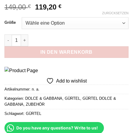
Ursprünglicher
Aktueller
149,00
119,20
€
€
Preis
Preis
ZURÜCKSETZEN
war:
ist:
Größe
149,00 €
119,20 €.
DG Schwarz 4 cm Menge
IN DEN WARENKORB
Add to wishlist
Artikelnummer:
n. a.
Kategorien:
DOLCE & GABBANA
,
GÜRTEL
,
GÜRTEL DOLCE &
GABBANA
,
ZUBEHÖR
Schlagwort:
GÜRTEL
Do you have any questions? Write to us!