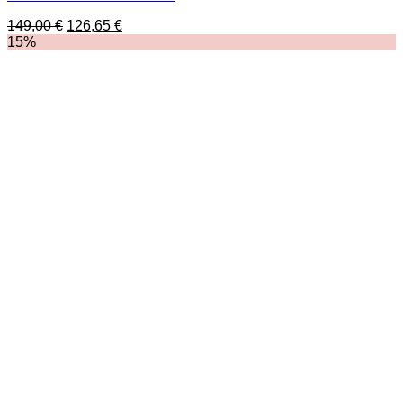
Ursprünglicher
Aktueller
149,00
€
126,65
€
Preis
Preis
15%
war:
ist:
149,00 €
126,65 €.