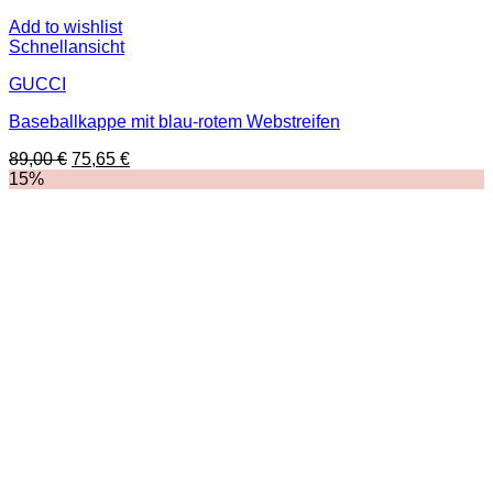
Add to wishlist
Schnellansicht
GUCCI
Baseballkappe mit blau-rotem Webstreifen
Ursprünglicher
Aktueller
89,00
€
75,65
€
Preis
Preis
15%
war:
ist:
89,00 €
75,65 €.