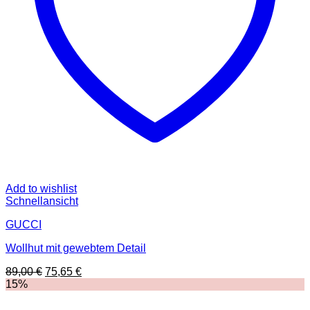
Add to wishlist
Schnellansicht
GUCCI
Wollhut mit gewebtem Detail
Ursprünglicher
Aktueller
89,00
€
75,65
€
Preis
Preis
15%
war:
ist:
89,00 €
75,65 €.