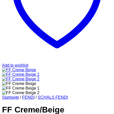
SAINT LAURENT
TASCHEN
SCHUHE
HOODIES UND
SWEATSHIRTS
JACKEN
KOPFBEDCKUNGEN
KOSMETIKTASCHEN
SCHALS
GÜRTEL
GELDBÖRSEN
BURBERRY
TASCHEN
GÜRTEL
Add to wishlist
GELDBÖRSEN
JACKEN
SCHALS
BADEBEKLEIDUNG
KOPFBEDCKUNGEN
CHANEL
TASCHEN
Startseite
/
FENDI
/
SCHALS FENDI
SCHUHE
GÜRTEL
FF Creme/Beige
JACKEN