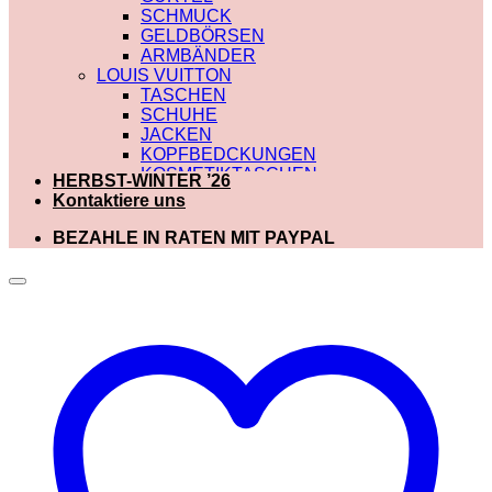
SCHMUCK
GELDBÖRSEN
ARMBÄNDER
LOUIS VUITTON
TASCHEN
SCHUHE
JACKEN
KOPFBEDCKUNGEN
KOSMETIKTASCHEN
HERBST-WINTER ’26
SCHALS
Kontaktiere uns
SCHULTERRIEMEN
GÜRTEL
BEZAHLE IN RATEN MIT PAYPAL
GELDBÖRSEN
BADEBEKLEIDUNG
DIOR
TASCHEN
SCHUHE
SCHALS
KOSMETIKTASCHEN
KOPFBEDCKUNGEN
JACKEN
HOODIES UND
SWEATSHIRTS
GÜRTEL
GELDBÖRSEN