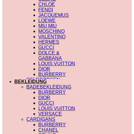
CHLOE
FENDI
JACQUEMUS
LOEWE
MIU MIU
MOSCHINO
VALENTINO
HERMES
GUCCI
DOLCE &
GABBANA
LOUIS VUITTON
DIOR
BURBERRY
GELDBÖRSEN
BEKLEIDUNG
SAINT LAURENT
BADEBEKLEIDUNG
PRADA
BURBERRY
HERMES
DIOR
GUCCI
GUCCI
DIOR
LOUIS VUITTON
CHLOE
VERSACE
FENDI
CARDIGANS
JACQUEMUS
BURBERRY
CELINE
CHANEL
MIU MIU