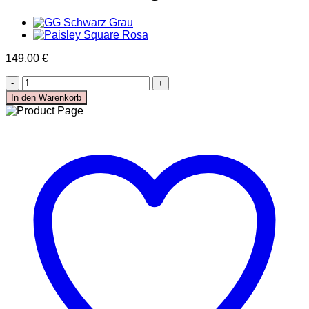
KOPFBEDCKUNGEN
SCHALS
GELDBÖRSEN
BOTTEGA VENETA
TASCHEN
149,00
€
GELDBÖRSEN
GÜRTEL
FF
JACKEN
Creme/Beige
In den Warenkorb
LOAFERS
Menge
STIEFEL
SANDALEN
FENDI
TASCHEN
SCHUHE
GELDBÖRSEN
JACKEN
KOPFBEDCKUNGEN
SCHALS
T-SHIRT UND
TOPS
GÜRTEL
HOODIES UND
SWEATSHIRTS
VALENTINO
TASCHEN