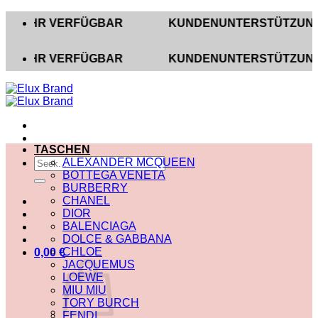
Zum
HR VERFÜGBAR
KUNDENUNTERSTÜTZUNG AUF INS
Inhalt
springen
HR VERFÜGBAR
KUNDENUNTERSTÜTZUNG AUF INS
TASCHEN
Suche
ALEXANDER MCQUEEN
nach:
BOTTEGA VENETA
BURBERRY
CHANEL
DIOR
BALENCIAGA
DOLCE & GABBANA
CHLOE
0,00
€
JACQUEMUS
LOEWE
MIU MIU
TORY BURCH
FENDI