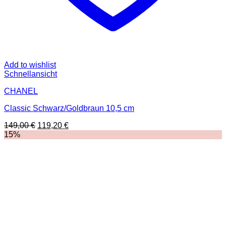
Add to wishlist
Schnellansicht
CHANEL
Classic Schwarz/Goldbraun 10,5 cm
Ursprünglicher
Aktueller
149,00
€
119,20
€
Preis
Preis
15%
war:
ist:
149,00 €
119,20 €.