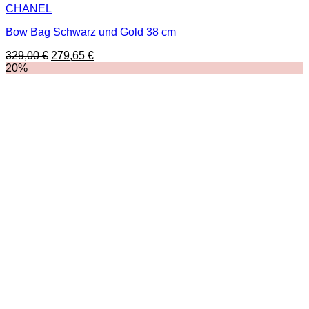
CHANEL
Bow Bag Schwarz und Gold 38 cm
Ursprünglicher
Aktueller
329,00
€
279,65
€
Preis
Preis
20%
war:
ist:
329,00 €
279,65 €.