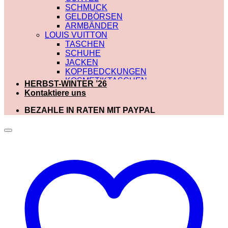
SCHMUCK
GELDBÖRSEN
ARMBÄNDER
LOUIS VUITTON
TASCHEN
SCHUHE
JACKEN
KOPFBEDCKUNGEN
KOSMETIKTASCHEN
HERBST-WINTER ’26
SCHALS
Kontaktiere uns
SCHULTERRIEMEN
GÜRTEL
BEZAHLE IN RATEN MIT PAYPAL
GELDBÖRSEN
BADEBEKLEIDUNG
DIOR
TASCHEN
SCHUHE
SCHALS
KOSMETIKTASCHEN
KOPFBEDCKUNGEN
JACKEN
HOODIES UND
SWEATSHIRTS
GÜRTEL
GELDBÖRSEN