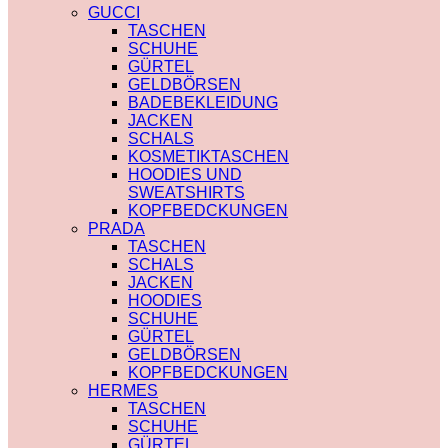
PRADA
TRENCHCOAT
GUCCI
SAINT LAURENT
BURBERRY
TASCHEN
VERSACE
PRADA
SCHUHE
SCHALS
SOCKEN
GÜRTEL
CHLOE
GUCCI
GELDBÖRSEN
FENDI
SHORTS
BADEBEKLEIDUNG
GUCCI
BURBERRY
JACKEN
LOUIS VUITTON
POLO
SCHALS
PRADA
BURBERRY
KOSMETIKTASCHEN
SAINT LAURENT
CHLOE
HOODIES UND
SCHULTERRIEMEN
GUCCI
SWEATSHIRTS
DIOR
MONCLER
KOPFBEDCKUNGEN
LOUIS VUITTON
HOODIES UND
PRADA
STRUMPFHOSEN
SWEATSHIRTS
TASCHEN
GUCCI
AMI PARIS
SCHALS
KOSMETIKTASCHEN
BURBERRY
JACKEN
GUCCI
FENDI
HOODIES
LOUIS VUITTON
GUCCI
SCHUHE
SAINT LAURENT
LOUIS VUITTON
GÜRTEL
MIU MIU
GELDBÖRSEN
PRADA
KOPFBEDCKUNGEN
SAINT LAURENT
HERMES
TASCHEN
SCHUHE
GÜRTEL