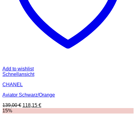
Add to wishlist
Schnellansicht
CHANEL
Aviator Schwarz/Orange
Ursprünglicher
Aktueller
139,00
€
118,15
€
Preis
Preis
15%
war:
ist:
139,00 €
118,15 €.