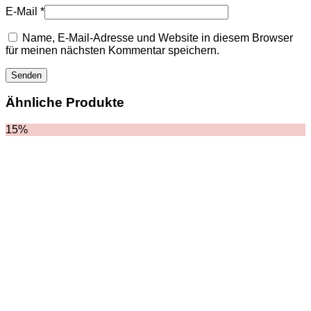
HOODIES UND
E-Mail
*
SWEATSHIRTS
JACKEN
Name, E-Mail-Adresse und Website in diesem Browser
KOPFBEDCKUNGEN
für meinen nächsten Kommentar speichern.
SCHALS
SCHUHE
Ähnliche Produkte
15%