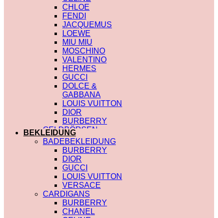
CHLOE
FENDI
JACQUEMUS
LOEWE
MIU MIU
MOSCHINO
VALENTINO
HERMES
GUCCI
DOLCE &
GABBANA
LOUIS VUITTON
DIOR
BURBERRY
GELDBÖRSEN
BEKLEIDUNG
SAINT LAURENT
BADEBEKLEIDUNG
PRADA
BURBERRY
HERMES
DIOR
GUCCI
GUCCI
DIOR
LOUIS VUITTON
CHLOE
VERSACE
FENDI
CARDIGANS
JACQUEMUS
BURBERRY
CELINE
CHANEL
MIU MIU