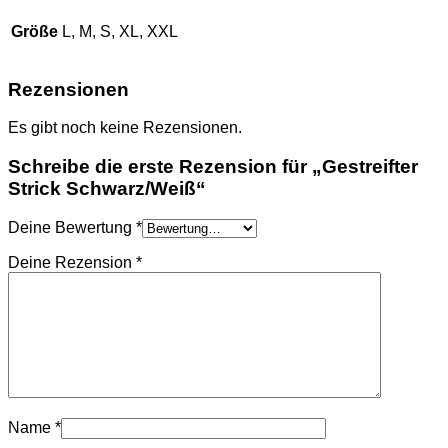
TASCHEN
NIKE
Größe
L, M, S, XL, XXL
SCHUHE
AMI PARIS
HOODIES UND
Rezensionen
SWEATSHIRTS
CHLOE
Es gibt noch keine Rezensionen.
GELDBÖRSEN
GÜRTEL
Schreibe die erste Rezension für „Gestreifter
HOODIES UND
SWEATSHIRTS
Strick Schwarz/Weiß“
JACKEN
KOPFBEDCKUNGEN
Deine Bewertung
*
SCHALS
T-SHIRT UND
Deine Rezension
*
TOPS
TASCHEN
LOEWE
GELDBÖRSEN
GÜRTEL
KOPFBEDCKUNGEN
SCHAL
SCHULTERGURTE
TASCHEN
Name
*
MONCLER