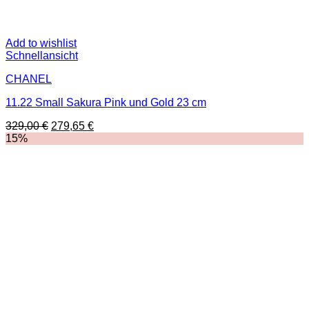
Add to wishlist
Schnellansicht
CHANEL
11.22 Small Sakura Pink und Gold 23 cm
Ursprünglicher
Aktueller
329,00
€
279,65
€
Preis
Preis
15%
war:
ist:
329,00 €
279,65 €.