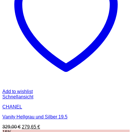
Add to wishlist
Schnellansicht
CHANEL
Vanity Hellgrau und Silber 19.5
Ursprünglicher
Aktueller
329,00
€
279,65
€
Preis
Preis