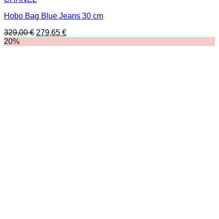
Hobo Bag Blue Jeans 30 cm
Ursprünglicher
Aktueller
329,00
€
279,65
€
Preis
Preis
20%
war:
ist:
329,00 €
279,65 €.