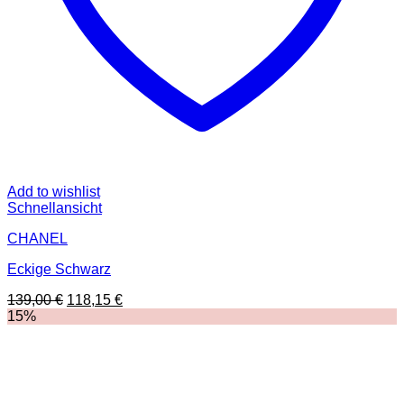
Add to wishlist
Schnellansicht
CHANEL
Eckige Schwarz
Ursprünglicher
Aktueller
139,00
€
118,15
€
Preis
Preis
15%
war:
ist:
139,00 €
118,15 €.