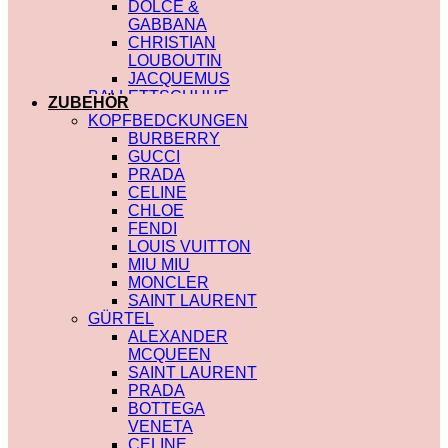
DOLCE &
GABBANA
CHRISTIAN
LOUBOUTIN
JACQUEMUS
BALLETTSCHUHE
ZUBEHÖR
LOUIS VUITTON
KOPFBEDCKUNGEN
BURBERRY
GUCCI
PRADA
CELINE
CHLOE
FENDI
LOUIS VUITTON
MIU MIU
MONCLER
SAINT LAURENT
GÜRTEL
ALEXANDER
MCQUEEN
SAINT LAURENT
PRADA
BOTTEGA
VENETA
CELINE