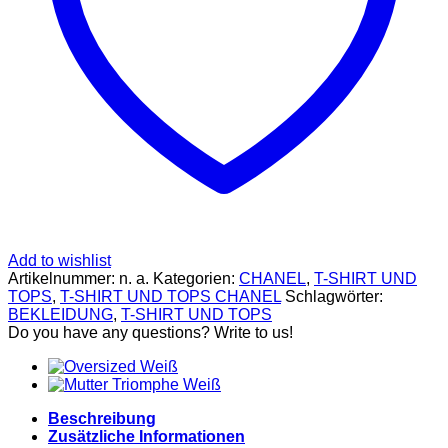
SCHUHE
GELDBÖRSEN
GÜRTEL
MCM
TASCHEN
STELLAMCCARTNEY
TASCHEN
VERSACE
BADEBEKLEIDUNG
ALEXANDER
MCQUEEN
SCHUHE
GÜRTEL
BALENCIAGA
SCHUHE
Add to wishlist
GELDBÖRSEN
Artikelnummer:
n. a.
Kategorien:
CHANEL
,
T-SHIRT UND
GÜRTEL
TOPS
,
T-SHIRT UND TOPS CHANEL
Schlagwörter:
HOODIES UND
BEKLEIDUNG
,
T-SHIRT UND TOPS
SWEATSHIRTS
Do you have any questions? Write to us!
JACKEN
KOPFBEDCKUNGEN
SCHALS
TASCHEN
CELINE
Beschreibung
TASCHEN
Zusätzliche Informationen