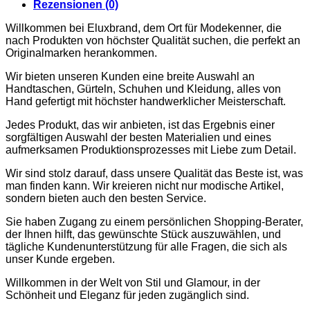
CARDIGANS
Rezensionen (0)
GELDBÖRSEN
Willkommen bei Eluxbrand, dem Ort für Modekenner, die
GÜRTEL
nach Produkten von höchster Qualität suchen, die perfekt an
JACKEN
Originalmarken herankommen.
SCHUHE
SONNENBRILLE
Wir bieten unseren Kunden eine breite Auswahl an
DOLCE & GABBANA
Handtaschen, Gürteln, Schuhen und Kleidung, alles von
GÜRTEL
Hand gefertigt mit höchster handwerklicher Meisterschaft.
GELDBÖRSEN
HOODIES UND
Jedes Produkt, das wir anbieten, ist das Ergebnis einer
SWEATSHIRTS
sorgfältigen Auswahl der besten Materialien und eines
KOPFBEDCKUNGEN
aufmerksamen Produktionsprozesses mit Liebe zum Detail.
SCHALS
SCHUHE
Wir sind stolz darauf, dass unsere Qualität das Beste ist, was
TASCHEN
man finden kann. Wir kreieren nicht nur modische Artikel,
JIMMY CHOO
sondern bieten auch den besten Service.
SCHUHE
MIU MIU
Sie haben Zugang zu einem persönlichen Shopping-Berater,
SCHUHE
der Ihnen hilft, das gewünschte Stück auszuwählen, und
GELDBÖRSEN
tägliche Kundenunterstützung für alle Fragen, die sich als
GÜRTEL
unser Kunde ergeben.
HOODIES UND
SWEATSHIRTS
Willkommen in der Welt von Stil und Glamour, in der
JACKEN
Schönheit und Eleganz für jeden zugänglich sind.
KOPFBEDCKUNGEN