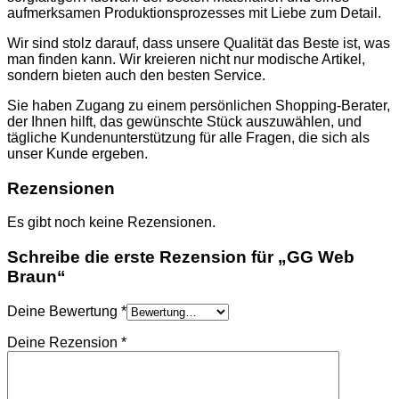
CARDIGANS
aufmerksamen Produktionsprozesses mit Liebe zum Detail.
GELDBÖRSEN
GÜRTEL
Wir sind stolz darauf, dass unsere Qualität das Beste ist, was
JACKEN
man finden kann. Wir kreieren nicht nur modische Artikel,
SCHUHE
sondern bieten auch den besten Service.
SONNENBRILLE
DOLCE & GABBANA
Sie haben Zugang zu einem persönlichen Shopping-Berater,
GÜRTEL
der Ihnen hilft, das gewünschte Stück auszuwählen, und
GELDBÖRSEN
tägliche Kundenunterstützung für alle Fragen, die sich als
HOODIES UND
unser Kunde ergeben.
SWEATSHIRTS
KOPFBEDCKUNGEN
Rezensionen
SCHALS
SCHUHE
Es gibt noch keine Rezensionen.
TASCHEN
JIMMY CHOO
Schreibe die erste Rezension für „GG Web
SCHUHE
Braun“
MIU MIU
SCHUHE
GELDBÖRSEN
Deine Bewertung
*
GÜRTEL
HOODIES UND
Deine Rezension
*
SWEATSHIRTS
JACKEN
KOPFBEDCKUNGEN