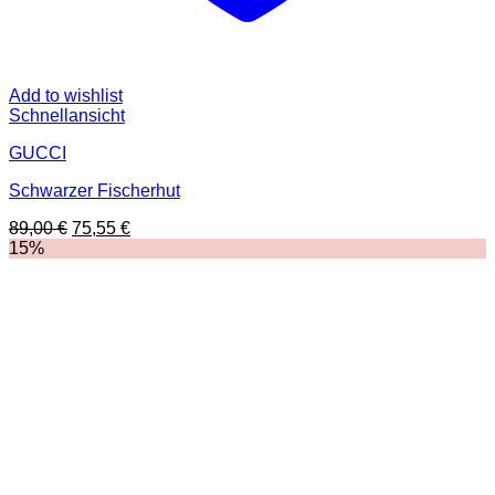
Add to wishlist
Schnellansicht
GUCCI
Schwarzer Fischerhut
Ursprünglicher
Aktueller
89,00
€
75,55
€
Preis
Preis
15%
war:
ist:
89,00 €
75,55 €.