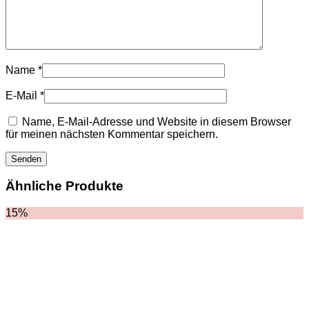
TASCHEN
NIKE
SCHUHE
AMI PARIS
HOODIES UND
SWEATSHIRTS
Name
*
CHLOE
GELDBÖRSEN
E-Mail
*
GÜRTEL
HOODIES UND
Name, E-Mail-Adresse und Website in diesem Browser
SWEATSHIRTS
für meinen nächsten Kommentar speichern.
JACKEN
KOPFBEDCKUNGEN
SCHALS
T-SHIRT UND
Ähnliche Produkte
TOPS
TASCHEN
15%
LOEWE
GELDBÖRSEN
GÜRTEL
KOPFBEDCKUNGEN
SCHAL
SCHULTERGURTE
TASCHEN
MONCLER