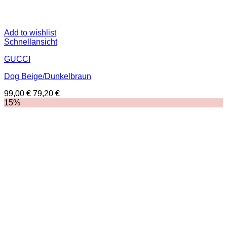
Add to wishlist
Schnellansicht
GUCCI
Dog Beige/Dunkelbraun
Ursprünglicher
Aktueller
99,00
€
79,20
€
Preis
Preis
15%
war:
ist:
99,00 €
79,20 €.