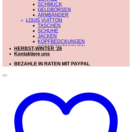
SCHMUCK
GELDBÖRSEN
ARMBÄNDER
LOUIS VUITTON
TASCHEN
SCHUHE
JACKEN
KOPFBEDCKUNGEN
KOSMETIKTASCHEN
HERBST-WINTER ’26
SCHALS
Kontaktiere uns
SCHULTERRIEMEN
GÜRTEL
BEZAHLE IN RATEN MIT PAYPAL
GELDBÖRSEN
BADEBEKLEIDUNG
DIOR
TASCHEN
SCHUHE
SCHALS
KOSMETIKTASCHEN
KOPFBEDCKUNGEN
JACKEN
HOODIES UND
SWEATSHIRTS
GÜRTEL
GELDBÖRSEN