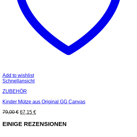
Add to wishlist
Schnellansicht
ZUBEHÖR
Kinder Mütze aus Original GG Canvas
Ursprünglicher
Aktueller
79,00
€
67,15
€
Preis
Preis
war:
ist:
EINIGE REZENSIONEN
79,00 €
67,15 €.