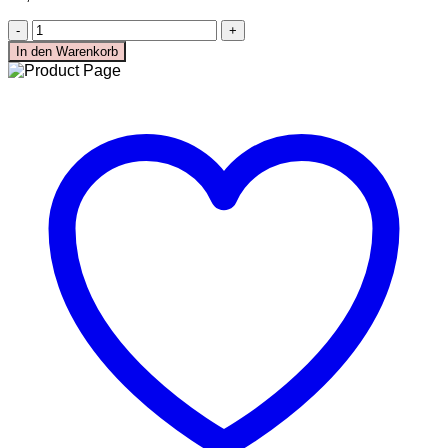
KOPFBEDCKUNGEN
SCHALS
GG
GELDBÖRSEN
Web
In den Warenkorb
BOTTEGA VENETA
Braun
TASCHEN
Menge
GELDBÖRSEN
GÜRTEL
JACKEN
LOAFERS
STIEFEL
SANDALEN
FENDI
TASCHEN
SCHUHE
GELDBÖRSEN
JACKEN
KOPFBEDCKUNGEN
SCHALS
T-SHIRT UND
TOPS
GÜRTEL
HOODIES UND
SWEATSHIRTS
VALENTINO
TASCHEN