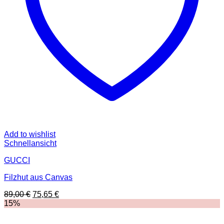
Add to wishlist
Schnellansicht
GUCCI
Filzhut aus Canvas
Ursprünglicher
Aktueller
89,00
€
75,65
€
Preis
Preis
15%
war:
ist:
89,00 €
75,65 €.