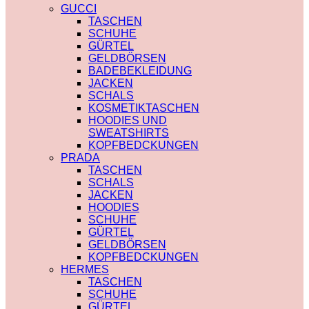
PRADA
TRENCHCOAT
GUCCI
SAINT LAURENT
BURBERRY
TASCHEN
VERSACE
PRADA
SCHUHE
SCHALS
SOCKEN
GÜRTEL
CHLOE
GUCCI
GELDBÖRSEN
FENDI
SHORTS
BADEBEKLEIDUNG
GUCCI
BURBERRY
JACKEN
LOUIS VUITTON
POLO
SCHALS
PRADA
BURBERRY
KOSMETIKTASCHEN
SAINT LAURENT
CHLOE
HOODIES UND
SCHULTERRIEMEN
GUCCI
SWEATSHIRTS
DIOR
MONCLER
KOPFBEDCKUNGEN
LOUIS VUITTON
HOODIES UND
PRADA
STRUMPFHOSEN
SWEATSHIRTS
TASCHEN
GUCCI
AMI PARIS
SCHALS
KOSMETIKTASCHEN
BURBERRY
JACKEN
GUCCI
FENDI
HOODIES
LOUIS VUITTON
GUCCI
SCHUHE
SAINT LAURENT
LOUIS VUITTON
GÜRTEL
MIU MIU
GELDBÖRSEN
PRADA
KOPFBEDCKUNGEN
SAINT LAURENT
HERMES
TASCHEN
SCHUHE
GÜRTEL