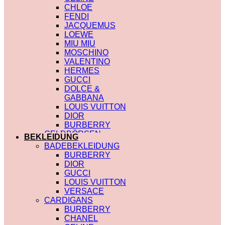
CHLOE
FENDI
JACQUEMUS
LOEWE
MIU MIU
MOSCHINO
VALENTINO
HERMES
GUCCI
DOLCE &
GABBANA
LOUIS VUITTON
DIOR
BURBERRY
GELDBÖRSEN
BEKLEIDUNG
SAINT LAURENT
BADEBEKLEIDUNG
PRADA
BURBERRY
HERMES
DIOR
GUCCI
GUCCI
DIOR
LOUIS VUITTON
CHLOE
VERSACE
FENDI
CARDIGANS
JACQUEMUS
BURBERRY
CELINE
CHANEL
MIU MIU