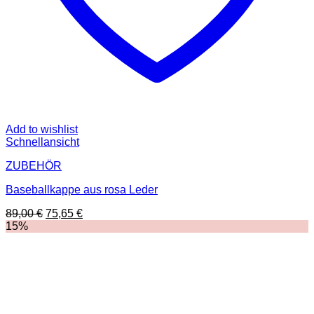
Add to wishlist
Schnellansicht
ZUBEHÖR
Baseballkappe aus rosa Leder
Ursprünglicher
Aktueller
89,00
€
75,65
€
Preis
Preis
15%
war:
ist:
89,00 €
75,65 €.