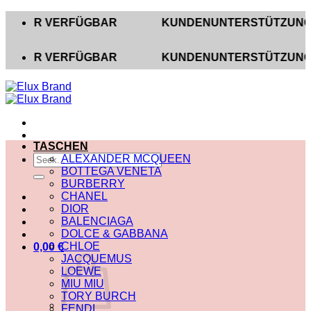
Zum
R VERFÜGBAR
KUNDENUNTERSTÜTZUNG AUF INS
Inhalt
springen
R VERFÜGBAR
KUNDENUNTERSTÜTZUNG AUF INS
TASCHEN
Suche
ALEXANDER MCQUEEN
nach:
BOTTEGA VENETA
BURBERRY
CHANEL
DIOR
BALENCIAGA
DOLCE & GABBANA
CHLOE
0,00
€
JACQUEMUS
LOEWE
MIU MIU
TORY BURCH
FENDI