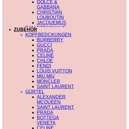
DOLCE &
GABBANA
CHRISTIAN
LOUBOUTIN
JACQUEMUS
BALLETTSCHUHE
ZUBEHÖR
LOUIS VUITTON
KOPFBEDCKUNGEN
BURBERRY
GUCCI
PRADA
CELINE
CHLOE
FENDI
LOUIS VUITTON
MIU MIU
MONCLER
SAINT LAURENT
GÜRTEL
ALEXANDER
MCQUEEN
SAINT LAURENT
PRADA
BOTTEGA
VENETA
CELINE