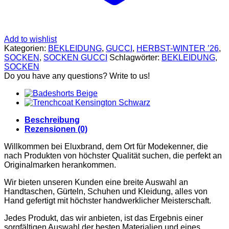
SCHUHE
GELDBÖRSEN
GÜRTEL
MCM
TASCHEN
Add to wishlist
STELLAMCCARTNEY
Kategorien:
BEKLEIDUNG
,
GUCCI
,
HERBST-WINTER ’26
,
TASCHEN
SOCKEN
,
SOCKEN GUCCI
Schlagwörter:
BEKLEIDUNG
,
VERSACE
SOCKEN
BADEBEKLEIDUNG
Do you have any questions? Write to us!
ALEXANDER
MCQUEEN
SCHUHE
GÜRTEL
Beschreibung
BALENCIAGA
Rezensionen (0)
SCHUHE
GELDBÖRSEN
Willkommen bei Eluxbrand, dem Ort für Modekenner, die
GÜRTEL
nach Produkten von höchster Qualität suchen, die perfekt an
HOODIES UND
Originalmarken herankommen.
SWEATSHIRTS
JACKEN
Wir bieten unseren Kunden eine breite Auswahl an
KOPFBEDCKUNGEN
Handtaschen, Gürteln, Schuhen und Kleidung, alles von
SCHALS
Hand gefertigt mit höchster handwerklicher Meisterschaft.
TASCHEN
CELINE
Jedes Produkt, das wir anbieten, ist das Ergebnis einer
TASCHEN
sorgfältigen Auswahl der besten Materialien und eines