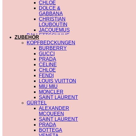
CHLOE
DOLCE &
GABBANA
CHRISTIAN
LOUBOUTIN
JACQUEMUS
BALLETTSCHUHE
ZUBEHÖR
LOUIS VUITTON
KOPFBEDCKUNGEN
BURBERRY
GUCCI
PRADA
CELINE
CHLOE
FENDI
LOUIS VUITTON
MIU MIU
MONCLER
SAINT LAURENT
GÜRTEL
ALEXANDER
MCQUEEN
SAINT LAURENT
PRADA
BOTTEGA
VENETA