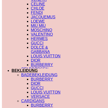
CELINE
CHLOE
FENDI
JACQUEMUS
LOEWE
MIU MIU
MOSCHINO
VALENTINO
HERMES
GUCCI
DOLCE &
GABBANA
LOUIS VUITTON
DIOR
BURBERRY
GELDBÖRSEN
BEKLEIDUNG
SAINT LAURENT
BADEBEKLEIDUNG
PRADA
BURBERRY
HERMES
DIOR
GUCCI
GUCCI
DIOR
LOUIS VUITTON
CHLOE
VERSACE
FENDI
CARDIGANS
JACQUEMUS
BURBERRY