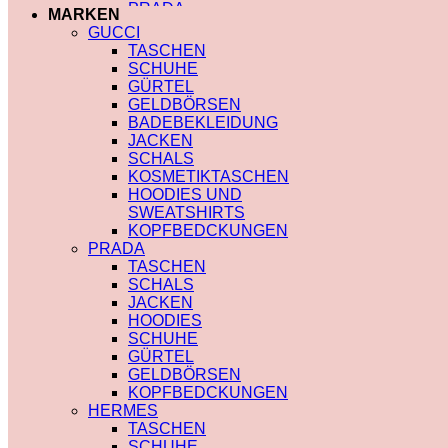
MIU MIU
PRADA
MARKEN
PRADA
TRENCHCOAT
GUCCI
SAINT LAURENT
BURBERRY
TASCHEN
VERSACE
PRADA
SCHUHE
SCHALS
SOCKEN
GÜRTEL
CHLOE
GUCCI
GELDBÖRSEN
FENDI
SHORTS
BADEBEKLEIDUNG
GUCCI
BURBERRY
JACKEN
LOUIS VUITTON
POLO
SCHALS
PRADA
BURBERRY
KOSMETIKTASCHEN
SAINT LAURENT
CHLOE
HOODIES UND
SCHULTERRIEMEN
GUCCI
SWEATSHIRTS
DIOR
MONCLER
KOPFBEDCKUNGEN
LOUIS VUITTON
HOODIES UND
PRADA
STRUMPFHOSEN
SWEATSHIRTS
TASCHEN
GUCCI
AMI PARIS
SCHALS
KOSMETIKTASCHEN
BURBERRY
JACKEN
GUCCI
FENDI
HOODIES
LOUIS VUITTON
GUCCI
SCHUHE
SAINT LAURENT
LOUIS VUITTON
GÜRTEL
MIU MIU
GELDBÖRSEN
PRADA
KOPFBEDCKUNGEN
SAINT LAURENT
HERMES
TASCHEN
SCHUHE