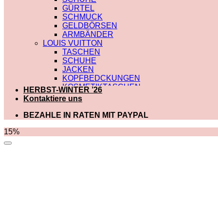
GÜRTEL
SCHMUCK
GELDBÖRSEN
ARMBÄNDER
LOUIS VUITTON
TASCHEN
SCHUHE
JACKEN
KOPFBEDCKUNGEN
KOSMETIKTASCHEN
HERBST-WINTER ’26
SCHALS
Kontaktiere uns
SCHULTERRIEMEN
GÜRTEL
BEZAHLE IN RATEN MIT PAYPAL
GELDBÖRSEN
BADEBEKLEIDUNG
15%
DIOR
TASCHEN
SCHUHE
SCHALS
KOSMETIKTASCHEN
KOPFBEDCKUNGEN
JACKEN
HOODIES UND
SWEATSHIRTS