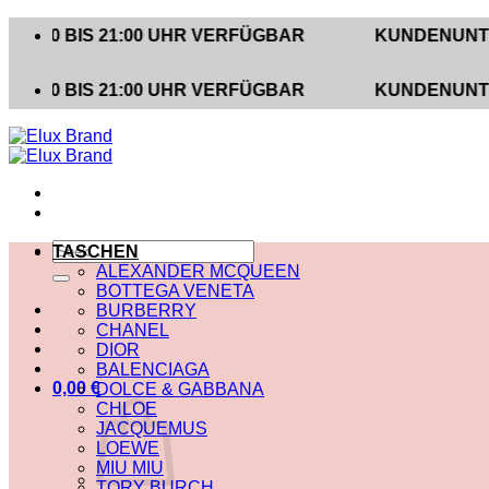
Zum
BIS 21:00 UHR VERFÜGBAR
KUNDENUNTERSTÜTZ
Inhalt
springen
BIS 21:00 UHR VERFÜGBAR
KUNDENUNTERSTÜTZ
Suche
TASCHEN
nach:
ALEXANDER MCQUEEN
BOTTEGA VENETA
BURBERRY
CHANEL
DIOR
BALENCIAGA
0,00
€
DOLCE & GABBANA
CHLOE
JACQUEMUS
LOEWE
MIU MIU
TORY BURCH