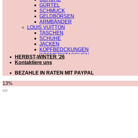
GÜRTEL
SCHMUCK
GELDBÖRSEN
ARMBÄNDER
LOUIS VUITTON
TASCHEN
SCHUHE
JACKEN
KOPFBEDCKUNGEN
KOSMETIKTASCHEN
HERBST-WINTER ’26
SCHALS
Kontaktiere uns
SCHULTERRIEMEN
GÜRTEL
BEZAHLE IN RATEN MIT PAYPAL
GELDBÖRSEN
BADEBEKLEIDUNG
13%
DIOR
TASCHEN
SCHUHE
SCHALS
KOSMETIKTASCHEN
KOPFBEDCKUNGEN
JACKEN
HOODIES UND
SWEATSHIRTS