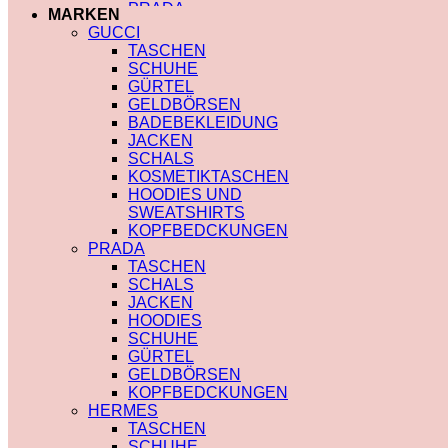
MIU MIU
PRADA
MARKEN
PRADA
TRENCHCOAT
GUCCI
SAINT LAURENT
BURBERRY
TASCHEN
VERSACE
PRADA
SCHUHE
SCHALS
SOCKEN
GÜRTEL
CHLOE
GUCCI
GELDBÖRSEN
FENDI
SHORTS
BADEBEKLEIDUNG
GUCCI
BURBERRY
JACKEN
LOUIS VUITTON
POLO
SCHALS
PRADA
BURBERRY
KOSMETIKTASCHEN
SAINT LAURENT
CHLOE
HOODIES UND
SCHULTERRIEMEN
GUCCI
SWEATSHIRTS
DIOR
MONCLER
KOPFBEDCKUNGEN
LOUIS VUITTON
HOODIES UND
PRADA
STRUMPFHOSEN
SWEATSHIRTS
TASCHEN
GUCCI
AMI PARIS
SCHALS
KOSMETIKTASCHEN
BURBERRY
JACKEN
GUCCI
FENDI
HOODIES
LOUIS VUITTON
GUCCI
SCHUHE
SAINT LAURENT
LOUIS VUITTON
GÜRTEL
MIU MIU
GELDBÖRSEN
PRADA
KOPFBEDCKUNGEN
SAINT LAURENT
HERMES
TASCHEN
SCHUHE