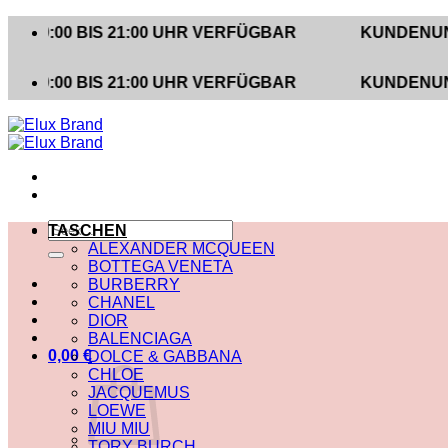
Zum
 BIS 21:00 UHR VERFÜGBAR
KUNDENUNTERSTÜ
Inhalt
springen
 BIS 21:00 UHR VERFÜGBAR
KUNDENUNTERSTÜ
Suche
TASCHEN
nach:
ALEXANDER MCQUEEN
BOTTEGA VENETA
BURBERRY
CHANEL
DIOR
BALENCIAGA
0,00
€
DOLCE & GABBANA
CHLOE
JACQUEMUS
LOEWE
MIU MIU
TORY BURCH