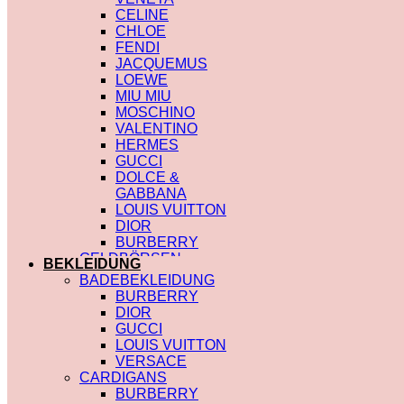
CELINE
CHLOE
FENDI
JACQUEMUS
LOEWE
MIU MIU
MOSCHINO
VALENTINO
HERMES
GUCCI
DOLCE &
GABBANA
LOUIS VUITTON
DIOR
BURBERRY
GELDBÖRSEN
BEKLEIDUNG
SAINT LAURENT
BADEBEKLEIDUNG
PRADA
BURBERRY
HERMES
DIOR
GUCCI
GUCCI
DIOR
LOUIS VUITTON
CHLOE
VERSACE
FENDI
CARDIGANS
JACQUEMUS
BURBERRY