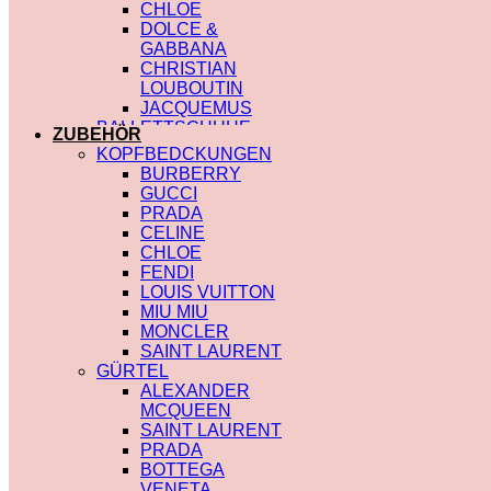
CHLOE
DOLCE &
GABBANA
CHRISTIAN
LOUBOUTIN
JACQUEMUS
BALLETTSCHUHE
ZUBEHÖR
LOUIS VUITTON
KOPFBEDCKUNGEN
BURBERRY
GUCCI
PRADA
CELINE
CHLOE
FENDI
LOUIS VUITTON
MIU MIU
MONCLER
SAINT LAURENT
GÜRTEL
ALEXANDER
MCQUEEN
SAINT LAURENT
PRADA
BOTTEGA
VENETA