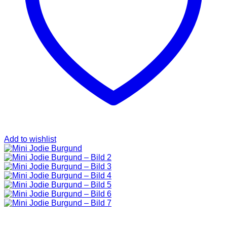
SAINT LAURENT
TASCHEN
SCHUHE
HOODIES UND
SWEATSHIRTS
JACKEN
KOPFBEDCKUNGEN
KOSMETIKTASCHEN
SCHALS
GÜRTEL
GELDBÖRSEN
BURBERRY
TASCHEN
GÜRTEL
GELDBÖRSEN
Add to wishlist
JACKEN
SCHALS
BADEBEKLEIDUNG
KOPFBEDCKUNGEN
CHANEL
TASCHEN
SCHUHE
GÜRTEL
JACKEN