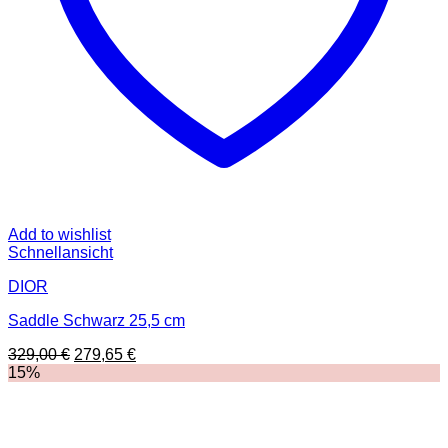
Add to wishlist
Schnellansicht
DIOR
Saddle Schwarz 25,5 cm
Ursprünglicher
Aktueller
329,00
€
279,65
€
Preis
Preis
15%
war:
ist:
329,00 €
279,65 €.