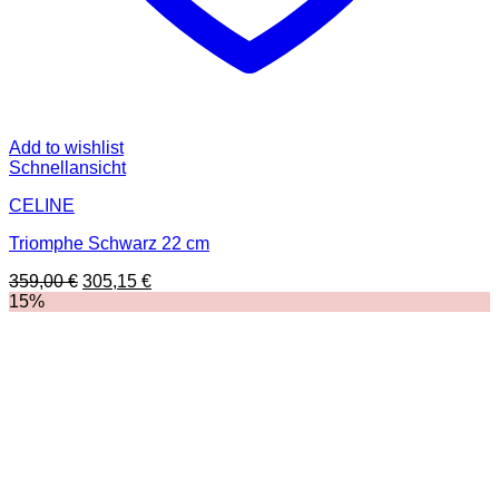
Add to wishlist
Schnellansicht
CELINE
Triomphe Schwarz 22 cm
Ursprünglicher
Aktueller
359,00
€
305,15
€
Preis
Preis
15%
war:
ist:
359,00 €
305,15 €.