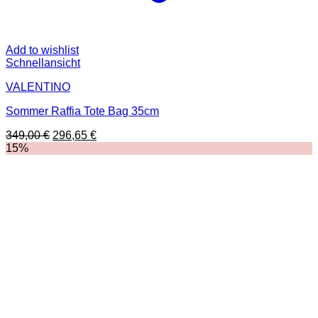
Add to wishlist
Schnellansicht
VALENTINO
Sommer Raffia Tote Bag 35cm
Ursprünglicher
Aktueller
349,00
€
296,65
€
Preis
Preis
15%
war:
ist:
349,00 €
296,65 €.