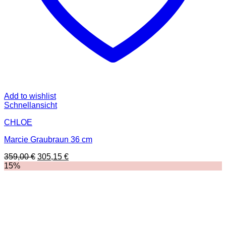
Add to wishlist
Schnellansicht
CHLOE
Marcie Graubraun 36 cm
Ursprünglicher
Aktueller
359,00
€
305,15
€
Preis
Preis
15%
war:
ist:
359,00 €
305,15 €.