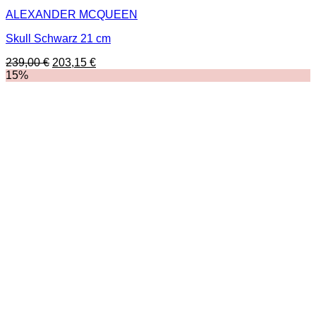
ALEXANDER MCQUEEN
Skull Schwarz 21 cm
Ursprünglicher
Aktueller
239,00
€
203,15
€
Preis
Preis
15%
war:
ist:
239,00 €
203,15 €.