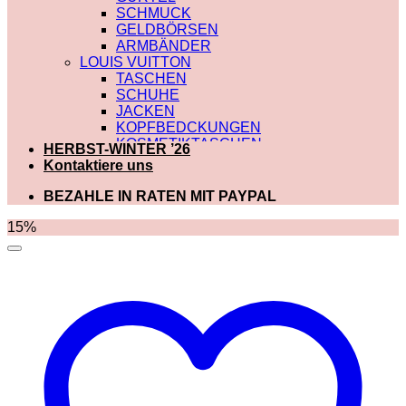
SCHMUCK
GELDBÖRSEN
ARMBÄNDER
LOUIS VUITTON
TASCHEN
SCHUHE
JACKEN
KOPFBEDCKUNGEN
KOSMETIKTASCHEN
HERBST-WINTER ’26
SCHALS
Kontaktiere uns
SCHULTERRIEMEN
GÜRTEL
BEZAHLE IN RATEN MIT PAYPAL
GELDBÖRSEN
BADEBEKLEIDUNG
15%
DIOR
TASCHEN
SCHUHE
SCHALS
KOSMETIKTASCHEN
KOPFBEDCKUNGEN
JACKEN
HOODIES UND
SWEATSHIRTS
GÜRTEL
GELDBÖRSEN