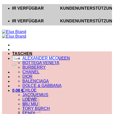
Zum
HR VERFÜGBAR
KUNDENUNTERSTÜTZUNG AUF INS
Inhalt
springen
HR VERFÜGBAR
KUNDENUNTERSTÜTZUNG AUF INS
TASCHEN
Suche
ALEXANDER MCQUEEN
nach:
BOTTEGA VENETA
BURBERRY
CHANEL
DIOR
BALENCIAGA
DOLCE & GABBANA
CHLOE
0,00
€
JACQUEMUS
LOEWE
MIU MIU
TORY BURCH
FENDI