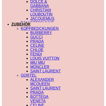
DOLCE &
GABBANA
CHRISTIAN
LOUBOUTIN
JACQUEMUS
BALLETTSCHUHE
ZUBEHÖR
LOUIS VUITTON
KOPFBEDCKUNGEN
BURBERRY
GUCCI
PRADA
CELINE
CHLOE
FENDI
LOUIS VUITTON
MIU MIU
MONCLER
SAINT LAURENT
GÜRTEL
ALEXANDER
MCQUEEN
SAINT LAURENT
PRADA
BOTTEGA
VENETA
CELINE