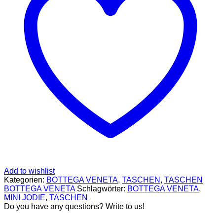
SCHUHE
GELDBÖRSEN
GÜRTEL
MCM
TASCHEN
STELLAMCCARTNEY
TASCHEN
VERSACE
BADEBEKLEIDUNG
ALEXANDER
MCQUEEN
SCHUHE
GÜRTEL
BALENCIAGA
SCHUHE
GELDBÖRSEN
GÜRTEL
HOODIES UND
SWEATSHIRTS
JACKEN
Add to wishlist
KOPFBEDCKUNGEN
Kategorien:
BOTTEGA VENETA
,
TASCHEN
,
TASCHEN
SCHALS
BOTTEGA VENETA
Schlagwörter:
BOTTEGA VENETA
,
TASCHEN
MINI JODIE
,
TASCHEN
CELINE
Do you have any questions? Write to us!
TASCHEN