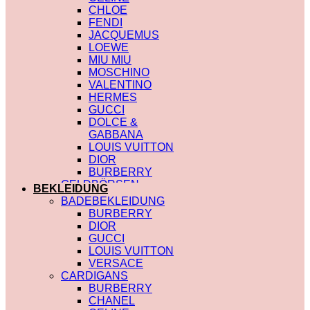
CHLOE
FENDI
JACQUEMUS
LOEWE
MIU MIU
MOSCHINO
VALENTINO
HERMES
GUCCI
DOLCE &
GABBANA
LOUIS VUITTON
DIOR
BURBERRY
GELDBÖRSEN
BEKLEIDUNG
SAINT LAURENT
BADEBEKLEIDUNG
PRADA
BURBERRY
HERMES
DIOR
GUCCI
GUCCI
DIOR
LOUIS VUITTON
CHLOE
VERSACE
FENDI
CARDIGANS
JACQUEMUS
BURBERRY
CELINE
CHANEL
MIU MIU