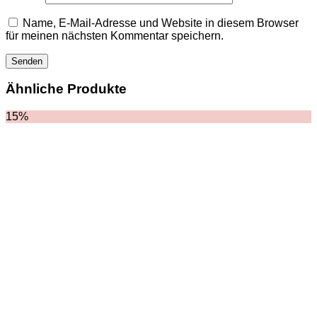
HOODIES UND
SWEATSHIRTS
Name, E-Mail-Adresse und Website in diesem Browser
JACKEN
für meinen nächsten Kommentar speichern.
KOPFBEDCKUNGEN
SCHALS
SCHUHE
Ähnliche Produkte
15%