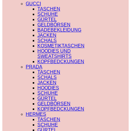
PRADA
TRENCHCOAT
GUCCI
SAINT LAURENT
BURBERRY
TASCHEN
VERSACE
PRADA
SCHUHE
SCHALS
SOCKEN
GÜRTEL
CHLOE
GUCCI
GELDBÖRSEN
FENDI
SHORTS
BADEBEKLEIDUNG
GUCCI
BURBERRY
JACKEN
LOUIS VUITTON
POLO
SCHALS
PRADA
BURBERRY
KOSMETIKTASCHEN
SAINT LAURENT
CHLOE
HOODIES UND
SCHULTERRIEMEN
GUCCI
SWEATSHIRTS
DIOR
MONCLER
KOPFBEDCKUNGEN
LOUIS VUITTON
HOODIES UND
PRADA
STRUMPFHOSEN
SWEATSHIRTS
TASCHEN
GUCCI
AMI PARIS
SCHALS
KOSMETIKTASCHEN
BURBERRY
JACKEN
GUCCI
FENDI
HOODIES
LOUIS VUITTON
GUCCI
SCHUHE
SAINT LAURENT
LOUIS VUITTON
GÜRTEL
MIU MIU
GELDBÖRSEN
PRADA
KOPFBEDCKUNGEN
SAINT LAURENT
HERMES
TASCHEN
SCHUHE
GÜRTEL