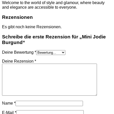
TASCHEN
Welcome to the world of style and glamour, where beauty
NIKE
and elegance are accessible to everyone.
SCHUHE
AMI PARIS
Rezensionen
HOODIES UND
SWEATSHIRTS
Es gibt noch keine Rezensionen.
CHLOE
GELDBÖRSEN
Schreibe die erste Rezension für „Mini Jodie
GÜRTEL
Burgund“
HOODIES UND
SWEATSHIRTS
JACKEN
Deine Bewertung
*
KOPFBEDCKUNGEN
Deine Rezension
*
SCHALS
T-SHIRT UND
TOPS
TASCHEN
LOEWE
GELDBÖRSEN
GÜRTEL
KOPFBEDCKUNGEN
SCHAL
SCHULTERGURTE
Name
*
TASCHEN
MONCLER
E-Mail
*