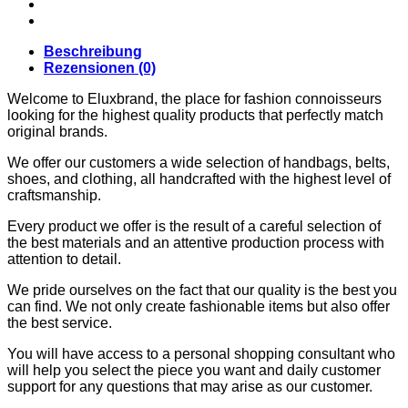
CARDIGANS
GELDBÖRSEN
GÜRTEL
Beschreibung
JACKEN
Rezensionen (0)
SCHUHE
SONNENBRILLE
Welcome to Eluxbrand, the place for fashion connoisseurs
DOLCE & GABBANA
looking for the highest quality products that perfectly match
GÜRTEL
original brands.
GELDBÖRSEN
HOODIES UND
We offer our customers a wide selection of handbags, belts,
SWEATSHIRTS
shoes, and clothing, all handcrafted with the highest level of
KOPFBEDCKUNGEN
craftsmanship.
SCHALS
SCHUHE
Every product we offer is the result of a careful selection of
TASCHEN
the best materials and an attentive production process with
JIMMY CHOO
attention to detail.
SCHUHE
MIU MIU
We pride ourselves on the fact that our quality is the best you
SCHUHE
can find. We not only create fashionable items but also offer
GELDBÖRSEN
the best service.
GÜRTEL
HOODIES UND
You will have access to a personal shopping consultant who
SWEATSHIRTS
will help you select the piece you want and daily customer
JACKEN
support for any questions that may arise as our customer.
KOPFBEDCKUNGEN