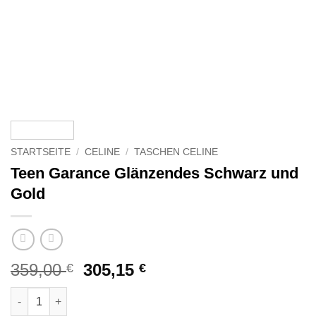
STARTSEITE
/
CELINE
/
TASCHEN CELINE
Teen Garance Glänzendes Schwarz und
Gold
Ursprünglicher
Aktueller
359,00
305,15
€
€
Preis
Preis
Teen Garance Glänzendes Schwarz und Gold Menge
war:
ist: