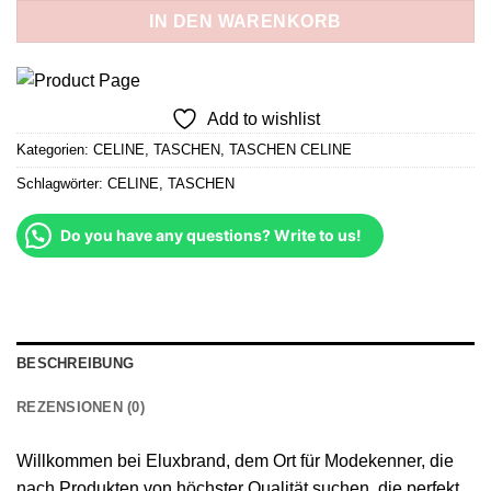
359,00 €
305,15 €.
IN DEN WARENKORB
Add to wishlist
Kategorien:
CELINE
,
TASCHEN
,
TASCHEN CELINE
Schlagwörter:
CELINE
,
TASCHEN
Do you have any questions? Write to us!
BESCHREIBUNG
REZENSIONEN (0)
Willkommen bei Eluxbrand, dem Ort für Modekenner, die
nach Produkten von höchster Qualität suchen, die perfekt