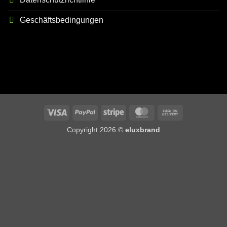
Geschäftsbedingungen
Visa
PayPal
Stripe
MasterCard
Cash
On
Copyright 2026 ©
eluxbrand
Delivery