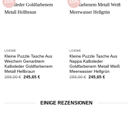
15%
15%
Add to
Add to
wishlist
wishlist
LOEWE
LOEWE
Kleine Puzzle Tasche Aus
Kleine Puzzle Tasche Aus
Weichem Genarbtem
Nappa Kalbsleder
Kalbsleder Goldfarbenem
Goldfarbenem Metall Weiß
Metall Hellbraun
Meerwasser Hellgrün
Ursprünglicher
Aktueller
Ursprünglicher
Aktueller
289,00
€
245,65
€
289,00
€
245,65
€
Preis
Preis
Preis
Preis
war:
ist:
war:
ist:
289,00 €
245,65 €.
289,00 €
245,65 €.
EINIGE REZENSIONEN