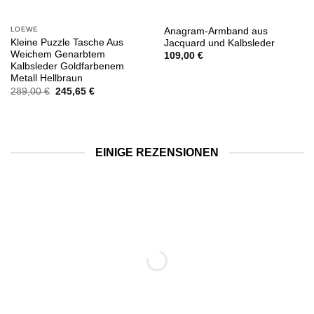
LOEWE
Anagram-Armband aus
Kleine Puzzle Tasche Aus
Jacquard und Kalbsleder
Weichem Genarbtem
109,00
€
Kalbsleder Goldfarbenem
Metall Hellbraun
Ursprünglicher
Aktueller
289,00
€
245,65
€
Preis
Preis
war:
ist:
289,00 €
245,65 €.
EINIGE REZENSIONEN