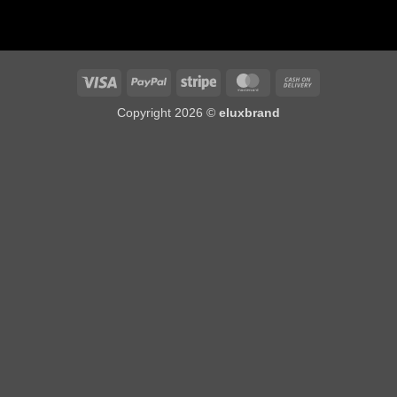
Visa
PayPal
Stripe
MasterCard
Cash
On
Copyright 2026 ©
eluxbrand
Delivery