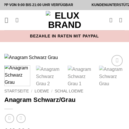
Zum
9:00 BIS 21:00 UHR VERFÜGBAR
KUNDENUNTERSTÜTZUNG AUF
Inhalt
springen
BEZAHLE IN RATEN MIT PAYPAL
Add to
wishlist
STARTSEITE
/
LOEWE
/
SCHAL LOEWE
Anagram Schwarz/Grau