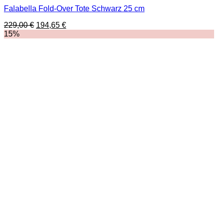
Falabella Fold-Over Tote Schwarz 25 cm
Ursprünglicher
Aktueller
229,00
€
194,65
€
Preis
Preis
15%
war:
ist:
229,00 €
194,65 €.