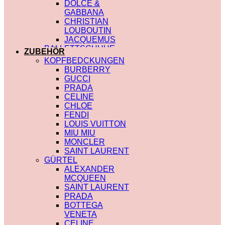
DOLCE &
GABBANA
CHRISTIAN
LOUBOUTIN
JACQUEMUS
BALLETTSCHUHE
ZUBEHÖR
LOUIS VUITTON
KOPFBEDCKUNGEN
BURBERRY
GUCCI
PRADA
CELINE
CHLOE
FENDI
LOUIS VUITTON
MIU MIU
MONCLER
SAINT LAURENT
GÜRTEL
ALEXANDER
MCQUEEN
SAINT LAURENT
PRADA
BOTTEGA
VENETA
CELINE