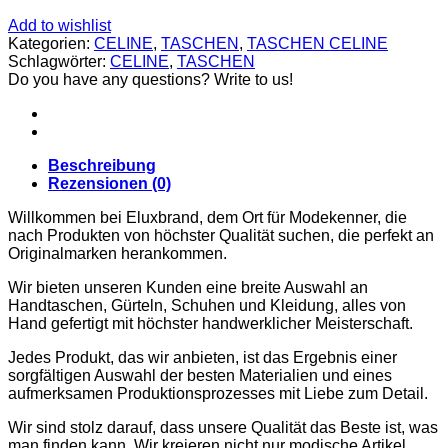
CARDIGANS
GELDBÖRSEN
Add to wishlist
GÜRTEL
Kategorien:
CELINE
,
TASCHEN
,
TASCHEN CELINE
JACKEN
Schlagwörter:
CELINE
,
TASCHEN
SCHUHE
Do you have any questions? Write to us!
SONNENBRILLE
DOLCE & GABBANA
GÜRTEL
GELDBÖRSEN
Beschreibung
HOODIES UND
Rezensionen (0)
SWEATSHIRTS
KOPFBEDCKUNGEN
Willkommen bei Eluxbrand, dem Ort für Modekenner, die
SCHALS
nach Produkten von höchster Qualität suchen, die perfekt an
SCHUHE
Originalmarken herankommen.
TASCHEN
JIMMY CHOO
Wir bieten unseren Kunden eine breite Auswahl an
SCHUHE
Handtaschen, Gürteln, Schuhen und Kleidung, alles von
MIU MIU
Hand gefertigt mit höchster handwerklicher Meisterschaft.
SCHUHE
GELDBÖRSEN
Jedes Produkt, das wir anbieten, ist das Ergebnis einer
GÜRTEL
sorgfältigen Auswahl der besten Materialien und eines
HOODIES UND
aufmerksamen Produktionsprozesses mit Liebe zum Detail.
SWEATSHIRTS
JACKEN
Wir sind stolz darauf, dass unsere Qualität das Beste ist, was
KOPFBEDCKUNGEN
man finden kann. Wir kreieren nicht nur modische Artikel,