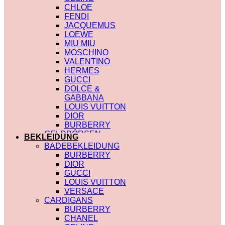
CHLOE
FENDI
JACQUEMUS
LOEWE
MIU MIU
MOSCHINO
VALENTINO
HERMES
GUCCI
DOLCE &
GABBANA
LOUIS VUITTON
DIOR
BURBERRY
GELDBÖRSEN
BEKLEIDUNG
SAINT LAURENT
BADEBEKLEIDUNG
PRADA
BURBERRY
HERMES
DIOR
GUCCI
GUCCI
DIOR
LOUIS VUITTON
CHLOE
VERSACE
FENDI
CARDIGANS
JACQUEMUS
BURBERRY
CELINE
CHANEL
MIU MIU