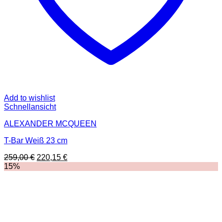
Add to wishlist
Schnellansicht
ALEXANDER MCQUEEN
T-Bar Weiß 23 cm
Ursprünglicher
Aktueller
259,00
€
220,15
€
Preis
Preis
15%
war:
ist:
259,00 €
220,15 €.