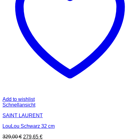
Add to wishlist
Schnellansicht
SAINT LAURENT
LouLou Schwarz 32 cm
Ursprünglicher
Aktueller
329,00
€
279,65
€