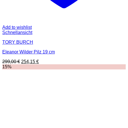
Add to wishlist
Schnellansicht
TORY BURCH
Eleanor Wilder Pilz 19 cm
Ursprünglicher
Aktueller
299,00
€
254,15
€
Preis
Preis
15%
war:
ist:
299,00 €
254,15 €.