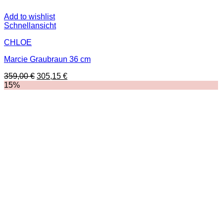
Add to wishlist
Schnellansicht
CHLOE
Marcie Graubraun 36 cm
Ursprünglicher
Aktueller
359,00
€
305,15
€
Preis
Preis
15%
war:
ist:
359,00 €
305,15 €.