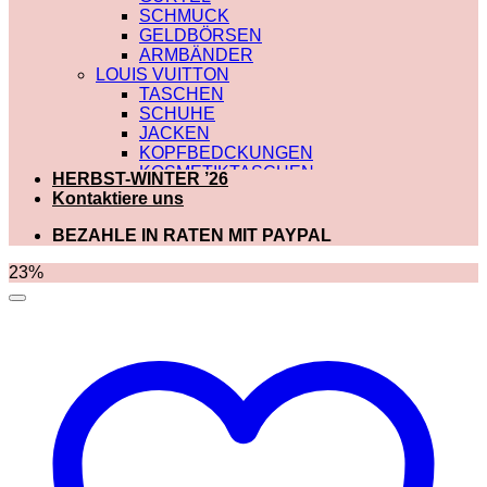
SCHMUCK
GELDBÖRSEN
ARMBÄNDER
LOUIS VUITTON
TASCHEN
SCHUHE
JACKEN
KOPFBEDCKUNGEN
KOSMETIKTASCHEN
HERBST-WINTER ’26
SCHALS
Kontaktiere uns
SCHULTERRIEMEN
GÜRTEL
BEZAHLE IN RATEN MIT PAYPAL
GELDBÖRSEN
BADEBEKLEIDUNG
23%
DIOR
TASCHEN
SCHUHE
SCHALS
KOSMETIKTASCHEN
KOPFBEDCKUNGEN
JACKEN
HOODIES UND
SWEATSHIRTS
GÜRTEL
GELDBÖRSEN