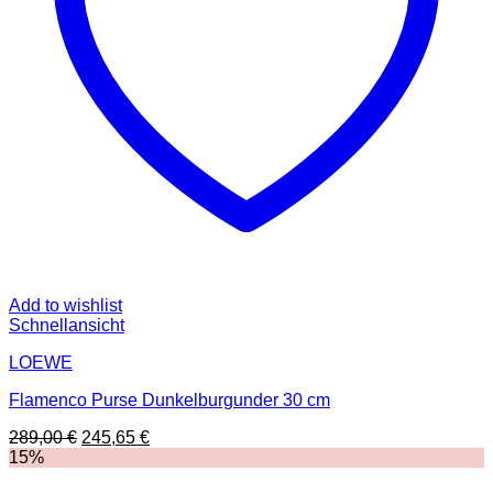
Add to wishlist
Schnellansicht
LOEWE
Flamenco Purse Dunkelburgunder 30 cm
Ursprünglicher
Aktueller
289,00
€
245,65
€
Preis
Preis
15%
war:
ist: