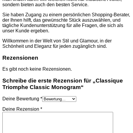
TASCHEN
sondern bieten auch den besten Service.
NIKE
SCHUHE
Sie haben Zugang zu einem persönlichen Shopping-Berater,
AMI PARIS
der Ihnen hilft, das gewünschte Stück auszuwählen, und
HOODIES UND
tägliche Kundenunterstützung für alle Fragen, die sich als
SWEATSHIRTS
unser Kunde ergeben.
CHLOE
GELDBÖRSEN
Willkommen in der Welt von Stil und Glamour, in der
GÜRTEL
Schönheit und Eleganz für jeden zugänglich sind.
HOODIES UND
SWEATSHIRTS
Rezensionen
JACKEN
KOPFBEDCKUNGEN
Es gibt noch keine Rezensionen.
SCHALS
T-SHIRT UND
Schreibe die erste Rezension für „Classique
TOPS
Triomphe Classic Monogram“
TASCHEN
LOEWE
GELDBÖRSEN
Deine Bewertung
*
GÜRTEL
KOPFBEDCKUNGEN
Deine Rezension
*
SCHAL
SCHULTERGURTE
TASCHEN
MONCLER