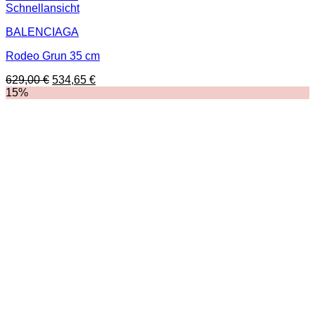
Schnellansicht
BALENCIAGA
Rodeo Grun 35 cm
Ursprünglicher
Aktueller
629,00
€
534,65
€
Preis
Preis
15%
war:
ist:
629,00 €
534,65 €.