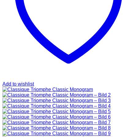
SAINT LAURENT
TASCHEN
SCHUHE
HOODIES UND
SWEATSHIRTS
JACKEN
KOPFBEDCKUNGEN
KOSMETIKTASCHEN
SCHALS
GÜRTEL
GELDBÖRSEN
BURBERRY
TASCHEN
GÜRTEL
GELDBÖRSEN
Add to wishlist
JACKEN
SCHALS
BADEBEKLEIDUNG
KOPFBEDCKUNGEN
CHANEL
TASCHEN
SCHUHE
GÜRTEL
JACKEN