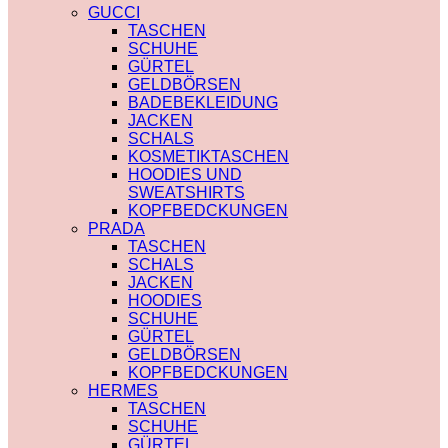
PRADA
TRENCHCOAT
GUCCI
SAINT LAURENT
BURBERRY
TASCHEN
VERSACE
PRADA
SCHUHE
SCHALS
SOCKEN
GÜRTEL
CHLOE
GUCCI
GELDBÖRSEN
FENDI
SHORTS
BADEBEKLEIDUNG
GUCCI
BURBERRY
JACKEN
LOUIS VUITTON
POLO
SCHALS
PRADA
BURBERRY
KOSMETIKTASCHEN
SAINT LAURENT
CHLOE
HOODIES UND
SCHULTERRIEMEN
GUCCI
SWEATSHIRTS
DIOR
MONCLER
KOPFBEDCKUNGEN
LOUIS VUITTON
HOODIES UND
PRADA
STRUMPFHOSEN
SWEATSHIRTS
TASCHEN
GUCCI
AMI PARIS
SCHALS
KOSMETIKTASCHEN
BURBERRY
JACKEN
GUCCI
FENDI
HOODIES
LOUIS VUITTON
GUCCI
SCHUHE
SAINT LAURENT
LOUIS VUITTON
GÜRTEL
MIU MIU
GELDBÖRSEN
PRADA
KOPFBEDCKUNGEN
SAINT LAURENT
HERMES
TASCHEN
SCHUHE
GÜRTEL