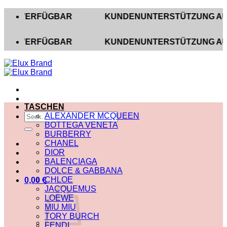
Zum
ERFÜGBAR
KUNDENUNTERSTÜTZUNG AUF INSTAG
Inhalt
springen
ERFÜGBAR
KUNDENUNTERSTÜTZUNG AUF INSTAG
TASCHEN
Suche
ALEXANDER MCQUEEN
nach:
BOTTEGA VENETA
BURBERRY
CHANEL
DIOR
BALENCIAGA
DOLCE & GABBANA
CHLOE
0,00
€
JACQUEMUS
LOEWE
MIU MIU
TORY BURCH
FENDI