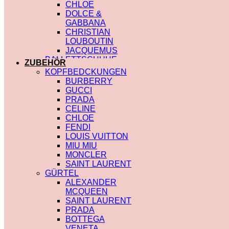
CHLOE
DOLCE &
GABBANA
CHRISTIAN
LOUBOUTIN
JACQUEMUS
BALLETTSCHUHE
ZUBEHÖR
LOUIS VUITTON
KOPFBEDCKUNGEN
BURBERRY
GUCCI
PRADA
CELINE
CHLOE
FENDI
LOUIS VUITTON
MIU MIU
MONCLER
SAINT LAURENT
GÜRTEL
ALEXANDER
MCQUEEN
SAINT LAURENT
PRADA
BOTTEGA
VENETA