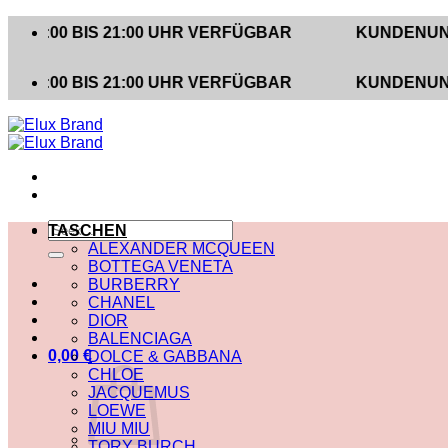
Zum
 BIS 21:00 UHR VERFÜGBAR
KUNDENUNTERSTÜ
Inhalt
springen
 BIS 21:00 UHR VERFÜGBAR
KUNDENUNTERSTÜ
Suche
TASCHEN
nach:
ALEXANDER MCQUEEN
BOTTEGA VENETA
BURBERRY
CHANEL
DIOR
BALENCIAGA
0,00
€
DOLCE & GABBANA
CHLOE
JACQUEMUS
LOEWE
MIU MIU
TORY BURCH