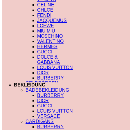
CELINE
CHLOE
FENDI
JACQUEMUS
LOEWE
MIU MIU
MOSCHINO
VALENTINO
HERMES
GUCCI
DOLCE &
GABBANA
LOUIS VUITTON
DIOR
BURBERRY
GELDBÖRSEN
BEKLEIDUNG
SAINT LAURENT
BADEBEKLEIDUNG
PRADA
BURBERRY
HERMES
DIOR
GUCCI
GUCCI
DIOR
LOUIS VUITTON
CHLOE
VERSACE
FENDI
CARDIGANS
JACQUEMUS
BURBERRY