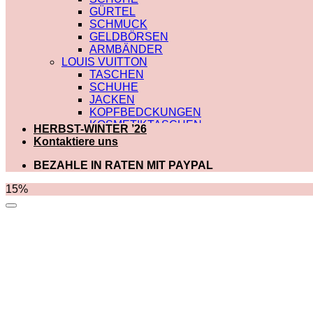
GÜRTEL
SCHMUCK
GELDBÖRSEN
ARMBÄNDER
LOUIS VUITTON
TASCHEN
SCHUHE
JACKEN
KOPFBEDCKUNGEN
KOSMETIKTASCHEN
HERBST-WINTER ’26
SCHALS
Kontaktiere uns
SCHULTERRIEMEN
GÜRTEL
BEZAHLE IN RATEN MIT PAYPAL
GELDBÖRSEN
BADEBEKLEIDUNG
15%
DIOR
TASCHEN
SCHUHE
SCHALS
KOSMETIKTASCHEN
KOPFBEDCKUNGEN
JACKEN
HOODIES UND
SWEATSHIRTS