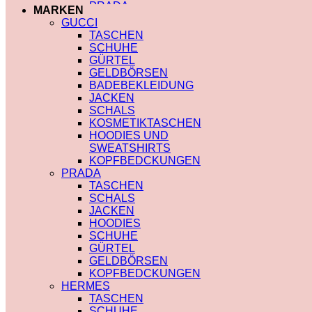
MIU MIU
PRADA
MARKEN
PRADA
TRENCHCOAT
GUCCI
SAINT LAURENT
BURBERRY
TASCHEN
VERSACE
PRADA
SCHUHE
SCHALS
SOCKEN
GÜRTEL
CHLOE
GUCCI
GELDBÖRSEN
FENDI
SHORTS
BADEBEKLEIDUNG
GUCCI
BURBERRY
JACKEN
LOUIS VUITTON
POLO
SCHALS
PRADA
BURBERRY
KOSMETIKTASCHEN
SAINT LAURENT
CHLOE
HOODIES UND
SCHULTERRIEMEN
GUCCI
SWEATSHIRTS
DIOR
MONCLER
KOPFBEDCKUNGEN
LOUIS VUITTON
HOODIES UND
PRADA
STRUMPFHOSEN
SWEATSHIRTS
TASCHEN
GUCCI
AMI PARIS
SCHALS
KOSMETIKTASCHEN
BURBERRY
JACKEN
GUCCI
FENDI
HOODIES
LOUIS VUITTON
GUCCI
SCHUHE
SAINT LAURENT
LOUIS VUITTON
GÜRTEL
MIU MIU
GELDBÖRSEN
PRADA
KOPFBEDCKUNGEN
SAINT LAURENT
HERMES
TASCHEN
SCHUHE