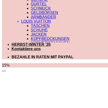
GÜRTEL
SCHMUCK
GELDBÖRSEN
ARMBÄNDER
LOUIS VUITTON
TASCHEN
SCHUHE
JACKEN
KOPFBEDCKUNGEN
KOSMETIKTASCHEN
HERBST-WINTER ’26
SCHALS
Kontaktiere uns
SCHULTERRIEMEN
GÜRTEL
BEZAHLE IN RATEN MIT PAYPAL
GELDBÖRSEN
BADEBEKLEIDUNG
15%
DIOR
TASCHEN
SCHUHE
SCHALS
KOSMETIKTASCHEN
KOPFBEDCKUNGEN
JACKEN
HOODIES UND
SWEATSHIRTS