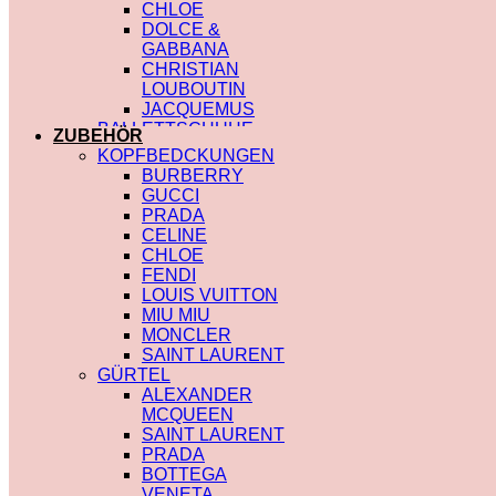
CHLOE
DOLCE &
GABBANA
CHRISTIAN
LOUBOUTIN
JACQUEMUS
BALLETTSCHUHE
ZUBEHÖR
LOUIS VUITTON
KOPFBEDCKUNGEN
BURBERRY
GUCCI
PRADA
CELINE
CHLOE
FENDI
LOUIS VUITTON
MIU MIU
MONCLER
SAINT LAURENT
GÜRTEL
ALEXANDER
MCQUEEN
SAINT LAURENT
PRADA
BOTTEGA
VENETA