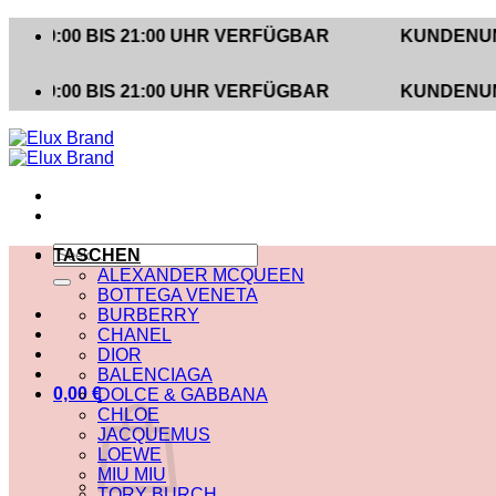
Zum
0 BIS 21:00 UHR VERFÜGBAR
KUNDENUNTERSTÜ
Inhalt
springen
0 BIS 21:00 UHR VERFÜGBAR
KUNDENUNTERSTÜ
Suche
TASCHEN
nach:
ALEXANDER MCQUEEN
BOTTEGA VENETA
BURBERRY
CHANEL
DIOR
BALENCIAGA
0,00
€
DOLCE & GABBANA
CHLOE
JACQUEMUS
LOEWE
MIU MIU
TORY BURCH