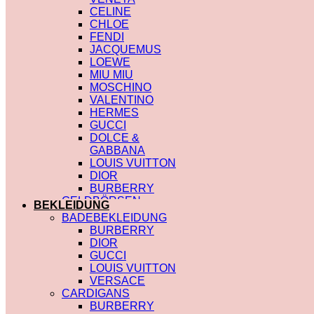
CELINE
CHLOE
FENDI
JACQUEMUS
LOEWE
MIU MIU
MOSCHINO
VALENTINO
HERMES
GUCCI
DOLCE &
GABBANA
LOUIS VUITTON
DIOR
BURBERRY
GELDBÖRSEN
BEKLEIDUNG
SAINT LAURENT
BADEBEKLEIDUNG
PRADA
BURBERRY
HERMES
DIOR
GUCCI
GUCCI
DIOR
LOUIS VUITTON
CHLOE
VERSACE
FENDI
CARDIGANS
JACQUEMUS
BURBERRY