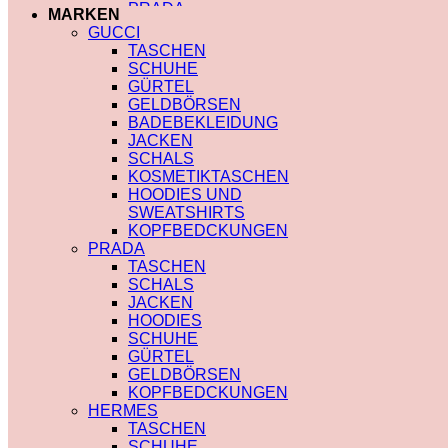
MIU MIU
PRADA
MARKEN
PRADA
TRENCHCOAT
GUCCI
SAINT LAURENT
BURBERRY
TASCHEN
VERSACE
PRADA
SCHUHE
SCHALS
SOCKEN
GÜRTEL
CHLOE
GUCCI
GELDBÖRSEN
FENDI
SHORTS
BADEBEKLEIDUNG
GUCCI
BURBERRY
JACKEN
LOUIS VUITTON
POLO
SCHALS
PRADA
BURBERRY
KOSMETIKTASCHEN
SAINT LAURENT
CHLOE
HOODIES UND
SCHULTERRIEMEN
GUCCI
SWEATSHIRTS
DIOR
MONCLER
KOPFBEDCKUNGEN
LOUIS VUITTON
HOODIES UND
PRADA
STRUMPFHOSEN
SWEATSHIRTS
TASCHEN
GUCCI
AMI PARIS
SCHALS
KOSMETIKTASCHEN
BURBERRY
JACKEN
GUCCI
FENDI
HOODIES
LOUIS VUITTON
GUCCI
SCHUHE
SAINT LAURENT
LOUIS VUITTON
GÜRTEL
MIU MIU
GELDBÖRSEN
PRADA
KOPFBEDCKUNGEN
SAINT LAURENT
HERMES
TASCHEN
SCHUHE