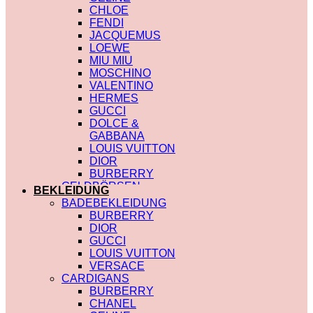
CHLOE
FENDI
JACQUEMUS
LOEWE
MIU MIU
MOSCHINO
VALENTINO
HERMES
GUCCI
DOLCE &
GABBANA
LOUIS VUITTON
DIOR
BURBERRY
GELDBÖRSEN
BEKLEIDUNG
SAINT LAURENT
BADEBEKLEIDUNG
PRADA
BURBERRY
HERMES
DIOR
GUCCI
GUCCI
DIOR
LOUIS VUITTON
CHLOE
VERSACE
FENDI
CARDIGANS
JACQUEMUS
BURBERRY
CELINE
CHANEL
MIU MIU