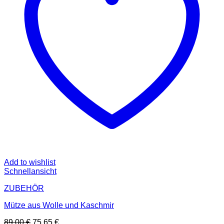
Add to wishlist
Schnellansicht
ZUBEHÖR
Mütze aus Wolle und Kaschmir
Ursprünglicher
Aktueller
89,00
€
75,65
€