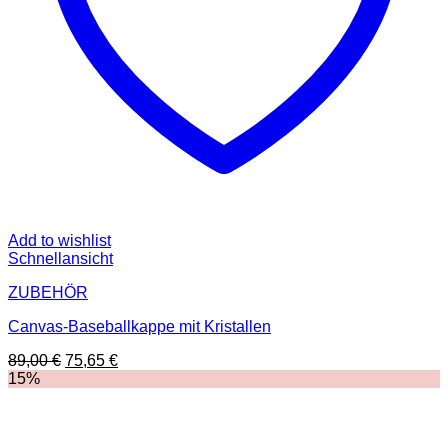
Add to wishlist
Schnellansicht
ZUBEHÖR
Canvas-Baseballkappe mit Kristallen
Ursprünglicher
Aktueller
89,00
€
75,65
€
Preis
Preis
15%
war:
ist:
89,00 €
75,65 €.