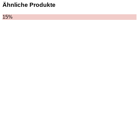
HOODIES UND
Ähnliche Produkte
SWEATSHIRTS
JACKEN
15%
KOPFBEDCKUNGEN
SCHALS
SCHUHE