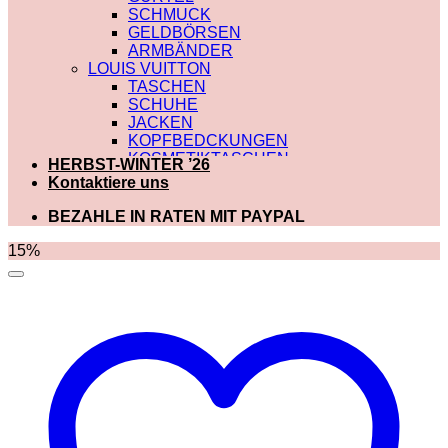
SCHMUCK
GELDBÖRSEN
ARMBÄNDER
LOUIS VUITTON
TASCHEN
SCHUHE
JACKEN
KOPFBEDCKUNGEN
KOSMETIKTASCHEN
HERBST-WINTER ’26
SCHALS
Kontaktiere uns
SCHULTERRIEMEN
GÜRTEL
BEZAHLE IN RATEN MIT PAYPAL
GELDBÖRSEN
BADEBEKLEIDUNG
15%
DIOR
TASCHEN
SCHUHE
SCHALS
KOSMETIKTASCHEN
KOPFBEDCKUNGEN
JACKEN
HOODIES UND
SWEATSHIRTS
GÜRTEL
GELDBÖRSEN