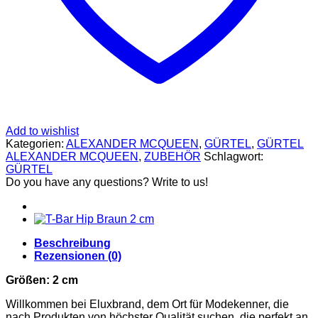
SCHUHE
GELDBÖRSEN
GÜRTEL
MCM
TASCHEN
STELLAMCCARTNEY
TASCHEN
VERSACE
BADEBEKLEIDUNG
ALEXANDER
MCQUEEN
Add to wishlist
SCHUHE
Kategorien:
ALEXANDER MCQUEEN
,
GÜRTEL
,
GÜRTEL
GÜRTEL
ALEXANDER MCQUEEN
,
ZUBEHÖR
Schlagwort:
BALENCIAGA
GÜRTEL
SCHUHE
Do you have any questions? Write to us!
GELDBÖRSEN
GÜRTEL
HOODIES UND
SWEATSHIRTS
Beschreibung
JACKEN
Rezensionen (0)
KOPFBEDCKUNGEN
SCHALS
Größen: 2
cm
TASCHEN
CELINE
Willkommen bei Eluxbrand, dem Ort für Modekenner, die
TASCHEN
nach Produkten von höchster Qualität suchen, die perfekt an