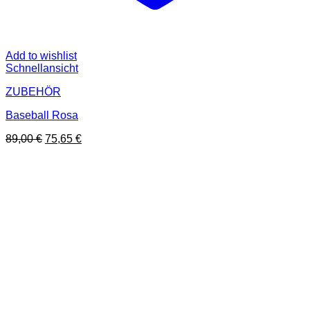
Add to wishlist
Schnellansicht
ZUBEHÖR
Baseball Rosa
Ursprünglicher
Aktueller
89,00
€
75,65
€
Preis
Preis
war:
ist:
89,00 €
75,65 €.