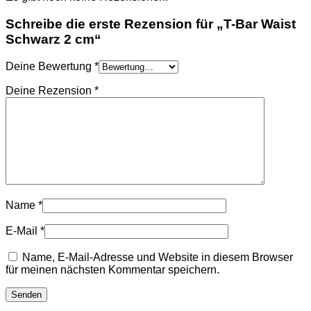
TASCHEN
NIKE
Schreibe die erste Rezension für „T-Bar Waist
SCHUHE
Schwarz 2 cm“
AMI PARIS
HOODIES UND
Deine Bewertung
*
SWEATSHIRTS
CHLOE
Deine Rezension
*
GELDBÖRSEN
GÜRTEL
HOODIES UND
SWEATSHIRTS
JACKEN
KOPFBEDCKUNGEN
SCHALS
T-SHIRT UND
TOPS
TASCHEN
Name
*
LOEWE
GELDBÖRSEN
E-Mail
*
GÜRTEL
KOPFBEDCKUNGEN
Name, E-Mail-Adresse und Website in diesem Browser
SCHAL
für meinen nächsten Kommentar speichern.
SCHULTERGURTE
TASCHEN
MONCLER