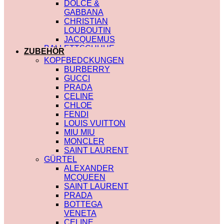
DOLCE &
GABBANA
CHRISTIAN
LOUBOUTIN
JACQUEMUS
BALLETTSCHUHE
ZUBEHÖR
LOUIS VUITTON
KOPFBEDCKUNGEN
BURBERRY
GUCCI
PRADA
CELINE
CHLOE
FENDI
LOUIS VUITTON
MIU MIU
MONCLER
SAINT LAURENT
GÜRTEL
ALEXANDER
MCQUEEN
SAINT LAURENT
PRADA
BOTTEGA
VENETA
CELINE