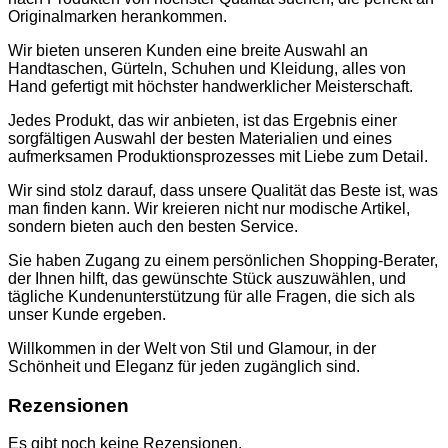
CARDIGANS
Originalmarken herankommen.
GELDBÖRSEN
GÜRTEL
Wir bieten unseren Kunden eine breite Auswahl an
JACKEN
Handtaschen, Gürteln, Schuhen und Kleidung, alles von
SCHUHE
Hand gefertigt mit höchster handwerklicher Meisterschaft.
SONNENBRILLE
DOLCE & GABBANA
Jedes Produkt, das wir anbieten, ist das Ergebnis einer
GÜRTEL
sorgfältigen Auswahl der besten Materialien und eines
GELDBÖRSEN
aufmerksamen Produktionsprozesses mit Liebe zum Detail.
HOODIES UND
SWEATSHIRTS
Wir sind stolz darauf, dass unsere Qualität das Beste ist, was
KOPFBEDCKUNGEN
man finden kann. Wir kreieren nicht nur modische Artikel,
SCHALS
sondern bieten auch den besten Service.
SCHUHE
TASCHEN
Sie haben Zugang zu einem persönlichen Shopping-Berater,
JIMMY CHOO
der Ihnen hilft, das gewünschte Stück auszuwählen, und
SCHUHE
tägliche Kundenunterstützung für alle Fragen, die sich als
MIU MIU
unser Kunde ergeben.
SCHUHE
GELDBÖRSEN
Willkommen in der Welt von Stil und Glamour, in der
GÜRTEL
Schönheit und Eleganz für jeden zugänglich sind.
HOODIES UND
SWEATSHIRTS
Rezensionen
JACKEN
KOPFBEDCKUNGEN
Es gibt noch keine Rezensionen.