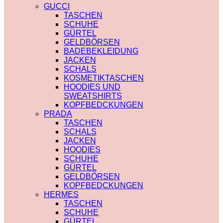
PRADA
TRENCHCOAT
GUCCI
SAINT LAURENT
BURBERRY
TASCHEN
VERSACE
PRADA
SCHUHE
SCHALS
SOCKEN
GÜRTEL
CHLOE
GUCCI
GELDBÖRSEN
FENDI
SHORTS
BADEBEKLEIDUNG
GUCCI
BURBERRY
JACKEN
LOUIS VUITTON
POLO
SCHALS
PRADA
BURBERRY
KOSMETIKTASCHEN
SAINT LAURENT
CHLOE
HOODIES UND
SCHULTERRIEMEN
GUCCI
SWEATSHIRTS
DIOR
MONCLER
KOPFBEDCKUNGEN
LOUIS VUITTON
HOODIES UND
PRADA
STRUMPFHOSEN
SWEATSHIRTS
TASCHEN
GUCCI
AMI PARIS
SCHALS
KOSMETIKTASCHEN
BURBERRY
JACKEN
GUCCI
FENDI
HOODIES
LOUIS VUITTON
GUCCI
SCHUHE
SAINT LAURENT
LOUIS VUITTON
GÜRTEL
MIU MIU
GELDBÖRSEN
PRADA
KOPFBEDCKUNGEN
SAINT LAURENT
HERMES
TASCHEN
SCHUHE
GÜRTEL