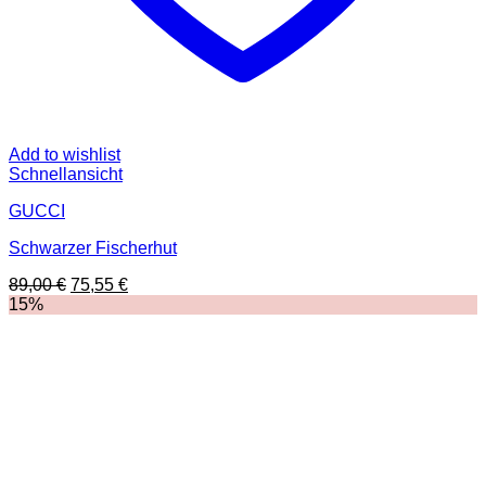
Add to wishlist
Schnellansicht
GUCCI
Schwarzer Fischerhut
Ursprünglicher
Aktueller
89,00
€
75,55
€
Preis
Preis
15%
war:
ist:
89,00 €
75,55 €.