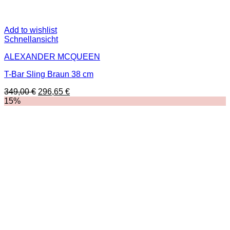
Add to wishlist
Schnellansicht
ALEXANDER MCQUEEN
T-Bar Sling Braun 38 cm
Ursprünglicher
Aktueller
349,00
€
296,65
€
Preis
Preis
15%
war:
ist:
349,00 €
296,65 €.