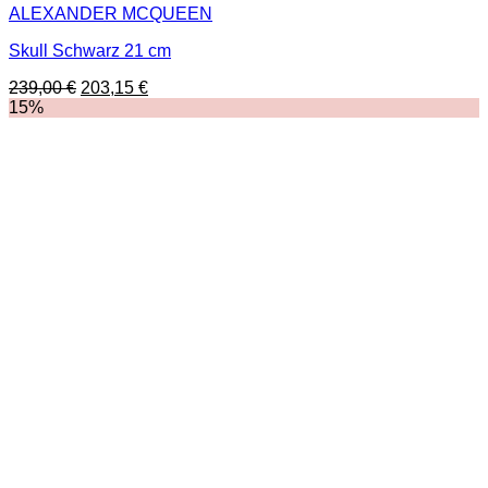
ALEXANDER MCQUEEN
Skull Schwarz 21 cm
Ursprünglicher
Aktueller
239,00
€
203,15
€
Preis
Preis
15%
war:
ist:
239,00 €
203,15 €.