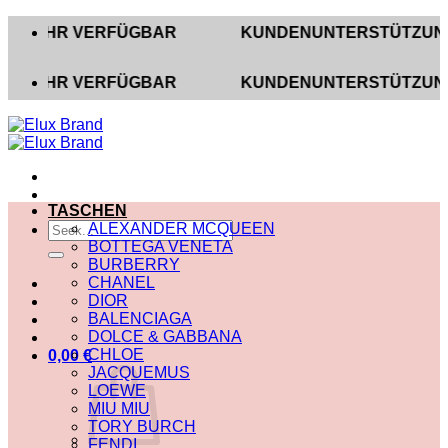
Zum
HR VERFÜGBAR
KUNDENUNTERSTÜTZUNG AUF IN
Inhalt
springen
HR VERFÜGBAR
KUNDENUNTERSTÜTZUNG AUF IN
TASCHEN
Suche
ALEXANDER MCQUEEN
nach:
BOTTEGA VENETA
BURBERRY
CHANEL
DIOR
BALENCIAGA
DOLCE & GABBANA
CHLOE
0,00
€
JACQUEMUS
LOEWE
MIU MIU
TORY BURCH
FENDI