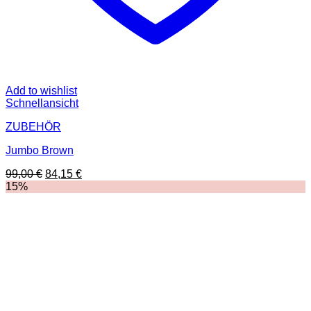
Add to wishlist
Schnellansicht
ZUBEHÖR
Jumbo Brown
Ursprünglicher
Aktueller
99,00
€
84,15
€
Preis
Preis
15%
war:
ist:
99,00 €
84,15 €.