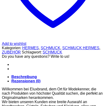
SCHUHE
GELDBÖRSEN
GÜRTEL
MCM
TASCHEN
STELLAMCCARTNEY
TASCHEN
VERSACE
BADEBEKLEIDUNG
ALEXANDER
MCQUEEN
Add to wishlist
SCHUHE
Kategorien:
HERMES
,
SCHMUCK
,
SCHMUCK HERMES
,
GÜRTEL
ZUBEHÖR
Schlagwort:
SCHMUCK
BALENCIAGA
Do you have any questions? Write to us!
SCHUHE
GELDBÖRSEN
GÜRTEL
HOODIES UND
Beschreibung
SWEATSHIRTS
Rezensionen (0)
JACKEN
KOPFBEDCKUNGEN
Willkommen bei Eluxbrand, dem Ort für Modekenner, die
SCHALS
nach Produkten von höchster Qualität suchen, die perfekt an
TASCHEN
Originalmarken herankommen.
CELINE
Wir bieten unseren Kunden eine breite Auswahl an
TASCHEN