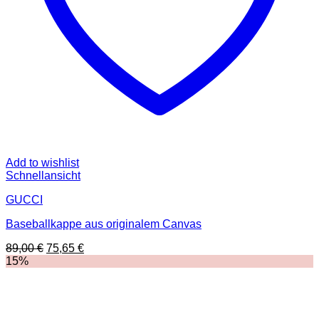
Add to wishlist
Schnellansicht
GUCCI
Baseballkappe aus originalem Canvas
Ursprünglicher
Aktueller
89,00
€
75,65
€
Preis
Preis
15%
war:
ist:
89,00 €
75,65 €.