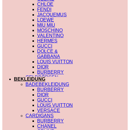
CHLOE
FENDI
JACQUEMUS
LOEWE
MIU MIU
MOSCHINO
VALENTINO
HERMES
GUCCI
DOLCE &
GABBANA
LOUIS VUITTON
DIOR
BURBERRY
GELDBÖRSEN
BEKLEIDUNG
SAINT LAURENT
BADEBEKLEIDUNG
PRADA
BURBERRY
HERMES
DIOR
GUCCI
GUCCI
DIOR
LOUIS VUITTON
CHLOE
VERSACE
FENDI
CARDIGANS
JACQUEMUS
BURBERRY
CELINE
CHANEL
MIU MIU