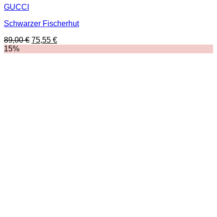
GUCCI
Schwarzer Fischerhut
Ursprünglicher
Aktueller
89,00
€
75,55
€
Preis
Preis
15%
war:
ist:
89,00 €
75,55 €.