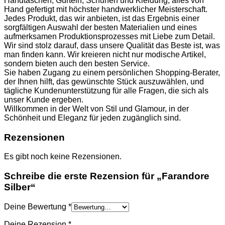
Handtaschen, Gürteln, Schuhen und Kleidung, alles von
CARDIGANS
Hand gefertigt mit höchster handwerklicher Meisterschaft.
GELDBÖRSEN
Jedes Produkt, das wir anbieten, ist das Ergebnis einer
GÜRTEL
sorgfältigen Auswahl der besten Materialien und eines
JACKEN
aufmerksamen Produktionsprozesses mit Liebe zum Detail.
SCHUHE
Wir sind stolz darauf, dass unsere Qualität das Beste ist, was
SONNENBRILLE
man finden kann. Wir kreieren nicht nur modische Artikel,
DOLCE & GABBANA
sondern bieten auch den besten Service.
GÜRTEL
Sie haben Zugang zu einem persönlichen Shopping-Berater,
GELDBÖRSEN
der Ihnen hilft, das gewünschte Stück auszuwählen, und
HOODIES UND
tägliche Kundenunterstützung für alle Fragen, die sich als
SWEATSHIRTS
unser Kunde ergeben.
KOPFBEDCKUNGEN
Willkommen in der Welt von Stil und Glamour, in der
SCHALS
Schönheit und Eleganz für jeden zugänglich sind.
SCHUHE
TASCHEN
Rezensionen
JIMMY CHOO
SCHUHE
MIU MIU
Es gibt noch keine Rezensionen.
SCHUHE
GELDBÖRSEN
Schreibe die erste Rezension für „Farandore
GÜRTEL
Silber“
HOODIES UND
SWEATSHIRTS
Deine Bewertung
*
JACKEN
KOPFBEDCKUNGEN
Deine Rezension
*