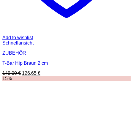
Add to wishlist
Schnellansicht
ZUBEHÖR
T-Bar Hip Braun 2 cm
Ursprünglicher
Aktueller
149,00
€
126,65
€
Preis
Preis
15%
war:
ist:
149,00 €
126,65 €.