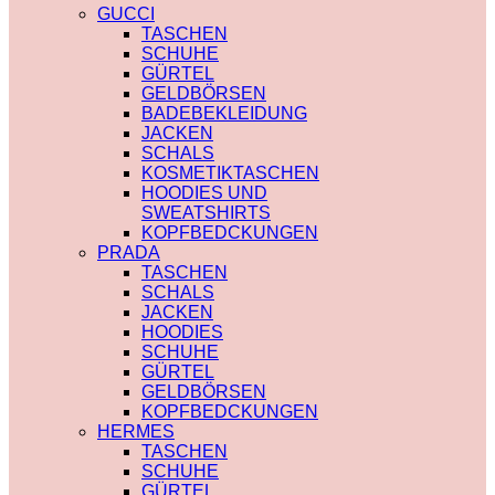
PRADA
TRENCHCOAT
GUCCI
SAINT LAURENT
BURBERRY
TASCHEN
VERSACE
PRADA
SCHUHE
SCHALS
SOCKEN
GÜRTEL
CHLOE
GUCCI
GELDBÖRSEN
FENDI
SHORTS
BADEBEKLEIDUNG
GUCCI
BURBERRY
JACKEN
LOUIS VUITTON
POLO
SCHALS
PRADA
BURBERRY
KOSMETIKTASCHEN
SAINT LAURENT
CHLOE
HOODIES UND
SCHULTERRIEMEN
GUCCI
SWEATSHIRTS
DIOR
MONCLER
KOPFBEDCKUNGEN
LOUIS VUITTON
HOODIES UND
PRADA
STRUMPFHOSEN
SWEATSHIRTS
TASCHEN
GUCCI
AMI PARIS
SCHALS
KOSMETIKTASCHEN
BURBERRY
JACKEN
GUCCI
FENDI
HOODIES
LOUIS VUITTON
GUCCI
SCHUHE
SAINT LAURENT
LOUIS VUITTON
GÜRTEL
MIU MIU
GELDBÖRSEN
PRADA
KOPFBEDCKUNGEN
SAINT LAURENT
HERMES
TASCHEN
SCHUHE
GÜRTEL