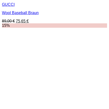
GUCCI
Wool Baseball Braun
Ursprünglicher
Aktueller
89,00
€
75,65
€
Preis
Preis
15%
war:
ist:
89,00 €
75,65 €.