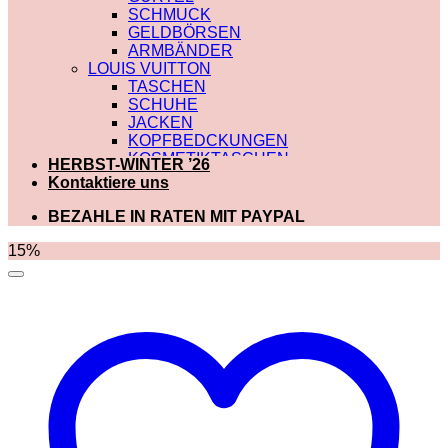
SCHMUCK
GELDBÖRSEN
ARMBÄNDER
LOUIS VUITTON
TASCHEN
SCHUHE
JACKEN
KOPFBEDCKUNGEN
KOSMETIKTASCHEN
HERBST-WINTER ’26
SCHALS
Kontaktiere uns
SCHULTERRIEMEN
GÜRTEL
BEZAHLE IN RATEN MIT PAYPAL
GELDBÖRSEN
BADEBEKLEIDUNG
15%
DIOR
TASCHEN
SCHUHE
SCHALS
KOSMETIKTASCHEN
KOPFBEDCKUNGEN
JACKEN
HOODIES UND
SWEATSHIRTS
GÜRTEL
GELDBÖRSEN