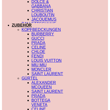
DOLCE &
GABBANA
CHRISTIAN
LOUBOUTIN
JACQUEMUS
BALLETTSCHUHE
ZUBEHÖR
LOUIS VUITTON
KOPFBEDCKUNGEN
BURBERRY
GUCCI
PRADA
CELINE
CHLOE
FENDI
LOUIS VUITTON
MIU MIU
MONCLER
SAINT LAURENT
GÜRTEL
ALEXANDER
MCQUEEN
SAINT LAURENT
PRADA
BOTTEGA
VENETA
CELINE