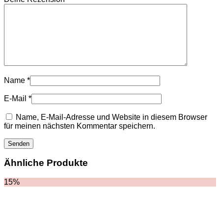
TASCHEN
NIKE
SCHUHE
AMI PARIS
HOODIES UND
SWEATSHIRTS
CHLOE
GELDBÖRSEN
GÜRTEL
Name
*
HOODIES UND
SWEATSHIRTS
E-Mail
*
JACKEN
KOPFBEDCKUNGEN
Name, E-Mail-Adresse und Website in diesem Browser
SCHALS
für meinen nächsten Kommentar speichern.
T-SHIRT UND
TOPS
TASCHEN
LOEWE
Ähnliche Produkte
GELDBÖRSEN
GÜRTEL
KOPFBEDCKUNGEN
15%
SCHAL
SCHULTERGURTE
TASCHEN
MONCLER