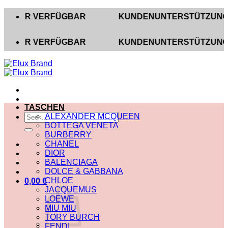
Zum
R VERFÜGBAR
KUNDENUNTERSTÜTZUNG AUF INS
Inhalt
springen
R VERFÜGBAR
KUNDENUNTERSTÜTZUNG AUF INS
TASCHEN
Suche
ALEXANDER MCQUEEN
nach:
BOTTEGA VENETA
BURBERRY
CHANEL
DIOR
BALENCIAGA
DOLCE & GABBANA
CHLOE
0,00
€
JACQUEMUS
LOEWE
MIU MIU
TORY BURCH
FENDI