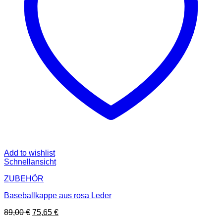
Add to wishlist
Schnellansicht
ZUBEHÖR
Baseballkappe aus rosa Leder
Ursprünglicher
Aktueller
89,00
€
75,65
€
Preis
Preis