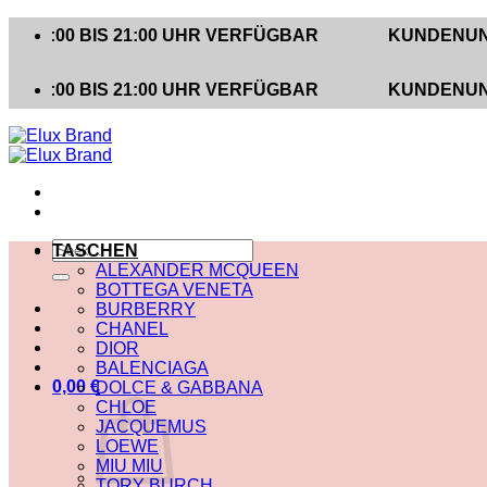
Zum
 BIS 21:00 UHR VERFÜGBAR
KUNDENUNTERSTÜ
Inhalt
springen
 BIS 21:00 UHR VERFÜGBAR
KUNDENUNTERSTÜ
Suche
TASCHEN
nach:
ALEXANDER MCQUEEN
BOTTEGA VENETA
BURBERRY
CHANEL
DIOR
BALENCIAGA
0,00
€
DOLCE & GABBANA
CHLOE
JACQUEMUS
LOEWE
MIU MIU
TORY BURCH