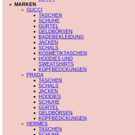
MIU MIU
PRADA
MARKEN
PRADA
TRENCHCOAT
GUCCI
SAINT LAURENT
BURBERRY
TASCHEN
VERSACE
PRADA
SCHUHE
SCHALS
SOCKEN
GÜRTEL
CHLOE
GUCCI
GELDBÖRSEN
FENDI
SHORTS
BADEBEKLEIDUNG
GUCCI
BURBERRY
JACKEN
LOUIS VUITTON
POLO
SCHALS
PRADA
BURBERRY
KOSMETIKTASCHEN
SAINT LAURENT
CHLOE
HOODIES UND
SCHULTERRIEMEN
GUCCI
SWEATSHIRTS
DIOR
MONCLER
KOPFBEDCKUNGEN
LOUIS VUITTON
HOODIES UND
PRADA
STRUMPFHOSEN
SWEATSHIRTS
TASCHEN
GUCCI
AMI PARIS
SCHALS
KOSMETIKTASCHEN
BURBERRY
JACKEN
GUCCI
FENDI
HOODIES
LOUIS VUITTON
GUCCI
SCHUHE
SAINT LAURENT
LOUIS VUITTON
GÜRTEL
MIU MIU
GELDBÖRSEN
PRADA
KOPFBEDCKUNGEN
SAINT LAURENT
HERMES
TASCHEN
SCHUHE