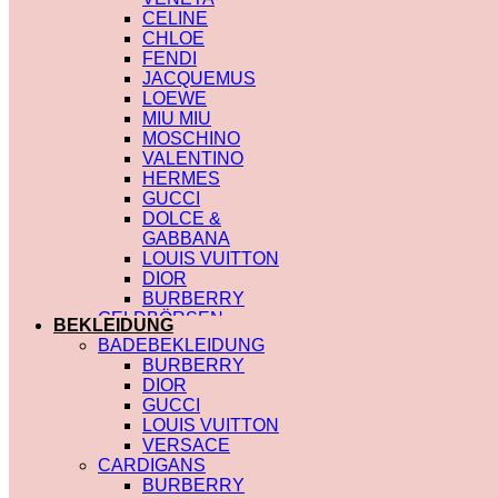
CELINE
CHLOE
FENDI
JACQUEMUS
LOEWE
MIU MIU
MOSCHINO
VALENTINO
HERMES
GUCCI
DOLCE &
GABBANA
LOUIS VUITTON
DIOR
BURBERRY
GELDBÖRSEN
BEKLEIDUNG
SAINT LAURENT
BADEBEKLEIDUNG
PRADA
BURBERRY
HERMES
DIOR
GUCCI
GUCCI
DIOR
LOUIS VUITTON
CHLOE
VERSACE
FENDI
CARDIGANS
JACQUEMUS
BURBERRY