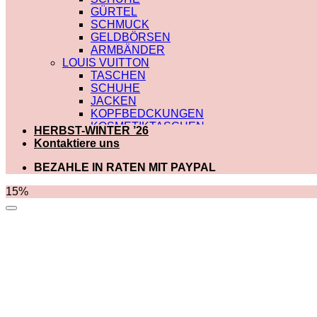
GÜRTEL
SCHMUCK
GELDBÖRSEN
ARMBÄNDER
LOUIS VUITTON
TASCHEN
SCHUHE
JACKEN
KOPFBEDCKUNGEN
KOSMETIKTASCHEN
HERBST-WINTER ’26
SCHALS
Kontaktiere uns
SCHULTERRIEMEN
GÜRTEL
BEZAHLE IN RATEN MIT PAYPAL
GELDBÖRSEN
BADEBEKLEIDUNG
15%
DIOR
TASCHEN
SCHUHE
SCHALS
KOSMETIKTASCHEN
KOPFBEDCKUNGEN
JACKEN
HOODIES UND
SWEATSHIRTS