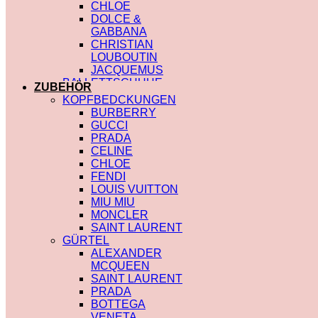
CHLOE
DOLCE &
GABBANA
CHRISTIAN
LOUBOUTIN
JACQUEMUS
BALLETTSCHUHE
ZUBEHÖR
LOUIS VUITTON
KOPFBEDCKUNGEN
BURBERRY
GUCCI
PRADA
CELINE
CHLOE
FENDI
LOUIS VUITTON
MIU MIU
MONCLER
SAINT LAURENT
GÜRTEL
ALEXANDER
MCQUEEN
SAINT LAURENT
PRADA
BOTTEGA
VENETA