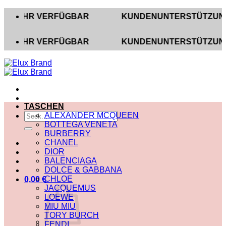
Zum
HR VERFÜGBAR
KUNDENUNTERSTÜTZUNG AUF IN
Inhalt
springen
HR VERFÜGBAR
KUNDENUNTERSTÜTZUNG AUF IN
TASCHEN
Suche
ALEXANDER MCQUEEN
nach:
BOTTEGA VENETA
BURBERRY
CHANEL
DIOR
BALENCIAGA
DOLCE & GABBANA
CHLOE
0,00
€
JACQUEMUS
LOEWE
MIU MIU
TORY BURCH
FENDI