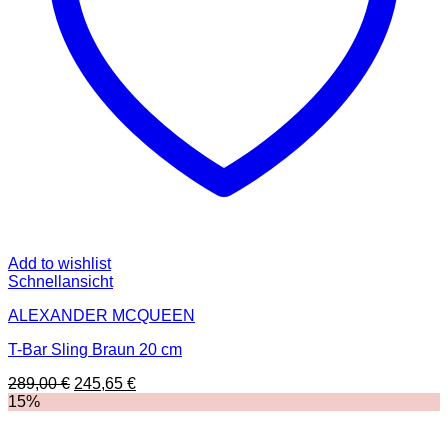
Add to wishlist
Schnellansicht
ALEXANDER MCQUEEN
T-Bar Sling Braun 20 cm
Ursprünglicher
Aktueller
289,00
€
245,65
€
Preis
Preis
15%
war:
ist:
289,00 €
245,65 €.