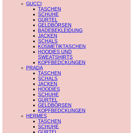
PRADA
TRENCHCOAT
GUCCI
SAINT LAURENT
BURBERRY
TASCHEN
VERSACE
PRADA
SCHUHE
SCHALS
SOCKEN
GÜRTEL
CHLOE
GUCCI
GELDBÖRSEN
FENDI
SHORTS
BADEBEKLEIDUNG
GUCCI
BURBERRY
JACKEN
LOUIS VUITTON
POLO
SCHALS
PRADA
BURBERRY
KOSMETIKTASCHEN
SAINT LAURENT
CHLOE
HOODIES UND
SCHULTERRIEMEN
GUCCI
SWEATSHIRTS
DIOR
MONCLER
KOPFBEDCKUNGEN
LOUIS VUITTON
HOODIES UND
PRADA
STRUMPFHOSEN
SWEATSHIRTS
TASCHEN
GUCCI
AMI PARIS
SCHALS
KOSMETIKTASCHEN
BURBERRY
JACKEN
GUCCI
FENDI
HOODIES
LOUIS VUITTON
GUCCI
SCHUHE
SAINT LAURENT
LOUIS VUITTON
GÜRTEL
MIU MIU
GELDBÖRSEN
PRADA
KOPFBEDCKUNGEN
SAINT LAURENT
HERMES
TASCHEN
SCHUHE
GÜRTEL