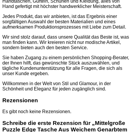
Handtaschen, Gürteln, Schuhen und Kleidung, alles von
TASCHEN
Hand gefertigt mit höchster handwerklicher Meisterschaft.
NIKE
SCHUHE
Jedes Produkt, das wir anbieten, ist das Ergebnis einer
AMI PARIS
sorgfältigen Auswahl der besten Materialien und eines
HOODIES UND
aufmerksamen Produktionsprozesses mit Liebe zum Detail.
SWEATSHIRTS
CHLOE
Wir sind stolz darauf, dass unsere Qualität das Beste ist, was
GELDBÖRSEN
man finden kann. Wir kreieren nicht nur modische Artikel,
GÜRTEL
sondern bieten auch den besten Service.
HOODIES UND
SWEATSHIRTS
Sie haben Zugang zu einem persönlichen Shopping-Berater,
JACKEN
der Ihnen hilft, das gewünschte Stück auszuwählen, und
KOPFBEDCKUNGEN
tägliche Kundenunterstützung für alle Fragen, die sich als
SCHALS
unser Kunde ergeben.
T-SHIRT UND
TOPS
Willkommen in der Welt von Stil und Glamour, in der
TASCHEN
Schönheit und Eleganz für jeden zugänglich sind.
LOEWE
GELDBÖRSEN
Rezensionen
GÜRTEL
KOPFBEDCKUNGEN
Es gibt noch keine Rezensionen.
SCHAL
SCHULTERGURTE
Schreibe die erste Rezension für „Mittelgroße
TASCHEN
Puzzle Edge Tasche Aus Weichem Genarbtem
MONCLER