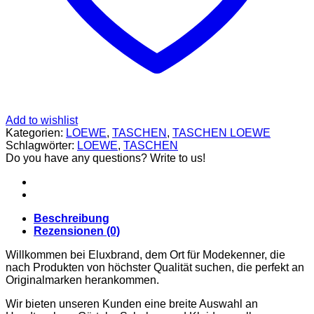
CARDIGANS
GELDBÖRSEN
GÜRTEL
JACKEN
SCHUHE
SONNENBRILLE
DOLCE & GABBANA
GÜRTEL
GELDBÖRSEN
HOODIES UND
Add to wishlist
SWEATSHIRTS
Kategorien:
LOEWE
,
TASCHEN
,
TASCHEN LOEWE
KOPFBEDCKUNGEN
Schlagwörter:
LOEWE
,
TASCHEN
SCHALS
Do you have any questions? Write to us!
SCHUHE
TASCHEN
JIMMY CHOO
SCHUHE
MIU MIU
Beschreibung
SCHUHE
Rezensionen (0)
GELDBÖRSEN
Willkommen bei Eluxbrand, dem Ort für Modekenner, die
GÜRTEL
nach Produkten von höchster Qualität suchen, die perfekt an
HOODIES UND
Originalmarken herankommen.
SWEATSHIRTS
JACKEN
Wir bieten unseren Kunden eine breite Auswahl an
KOPFBEDCKUNGEN