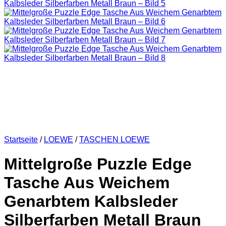
KOPFBEDCKUNGEN
SCHALS
GELDBÖRSEN
BOTTEGA VENETA
TASCHEN
GELDBÖRSEN
GÜRTEL
JACKEN
LOAFERS
STIEFEL
SANDALEN
FENDI
TASCHEN
SCHUHE
GELDBÖRSEN
JACKEN
Startseite
/
LOEWE
/
TASCHEN LOEWE
KOPFBEDCKUNGEN
SCHALS
Mittelgroße Puzzle Edge
T-SHIRT UND
TOPS
Tasche Aus Weichem
GÜRTEL
HOODIES UND
Genarbtem Kalbsleder
SWEATSHIRTS
VALENTINO
Silberfarben Metall Braun
TASCHEN