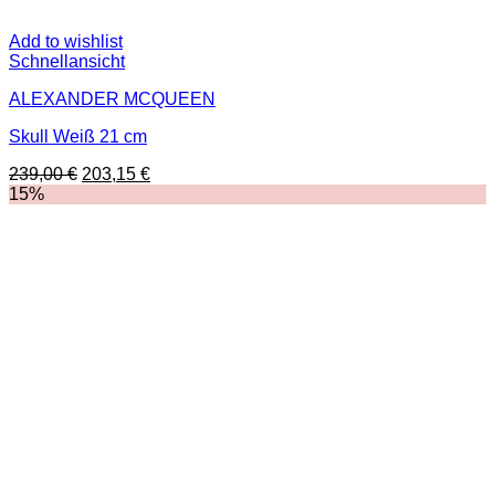
Add to wishlist
Schnellansicht
ALEXANDER MCQUEEN
Skull Weiß 21 cm
Ursprünglicher
Aktueller
239,00
€
203,15
€
Preis
Preis
15%
war:
ist:
239,00 €
203,15 €.