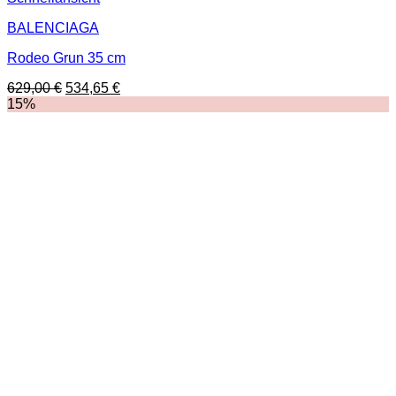
BALENCIAGA
Rodeo Grun 35 cm
Ursprünglicher
Aktueller
629,00
€
534,65
€
Preis
Preis
15%
war:
ist:
629,00 €
534,65 €.