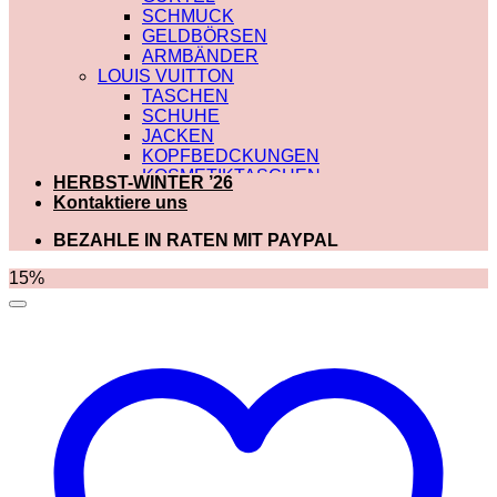
SCHMUCK
GELDBÖRSEN
ARMBÄNDER
LOUIS VUITTON
TASCHEN
SCHUHE
JACKEN
KOPFBEDCKUNGEN
KOSMETIKTASCHEN
HERBST-WINTER ’26
SCHALS
Kontaktiere uns
SCHULTERRIEMEN
GÜRTEL
BEZAHLE IN RATEN MIT PAYPAL
GELDBÖRSEN
BADEBEKLEIDUNG
15%
DIOR
TASCHEN
SCHUHE
SCHALS
KOSMETIKTASCHEN
KOPFBEDCKUNGEN
JACKEN
HOODIES UND
SWEATSHIRTS
GÜRTEL
GELDBÖRSEN