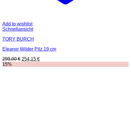
Add to wishlist
Schnellansicht
TORY BURCH
Eleanor Wilder Pilz 19 cm
Ursprünglicher
Aktueller
299,00
€
254,15
€
Preis
Preis
15%
war:
ist:
299,00 €
254,15 €.