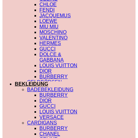
CHLOE
FENDI
JACQUEMUS
LOEWE
MIU MIU
MOSCHINO
VALENTINO
HERMES
GUCCI
DOLCE &
GABBANA
LOUIS VUITTON
DIOR
BURBERRY
GELDBÖRSEN
BEKLEIDUNG
SAINT LAURENT
BADEBEKLEIDUNG
PRADA
BURBERRY
HERMES
DIOR
GUCCI
GUCCI
DIOR
LOUIS VUITTON
CHLOE
VERSACE
FENDI
CARDIGANS
JACQUEMUS
BURBERRY
CELINE
CHANEL
MIU MIU