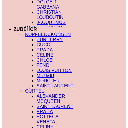
DOLCE &
GABBANA
CHRISTIAN
LOUBOUTIN
JACQUEMUS
BALLETTSCHUHE
ZUBEHÖR
LOUIS VUITTON
KOPFBEDCKUNGEN
BURBERRY
GUCCI
PRADA
CELINE
CHLOE
FENDI
LOUIS VUITTON
MIU MIU
MONCLER
SAINT LAURENT
GÜRTEL
ALEXANDER
MCQUEEN
SAINT LAURENT
PRADA
BOTTEGA
VENETA
CELINE