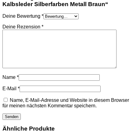
HOODIES UND
Kalbsleder Silberfarben Metall Braun“
SWEATSHIRTS
JACKEN
Deine Bewertung
*
KOPFBEDCKUNGEN
SCHALS
Deine Rezension
*
SCHUHE
Name
*
E-Mail
*
Name, E-Mail-Adresse und Website in diesem Browser
für meinen nächsten Kommentar speichern.
Ähnliche Produkte