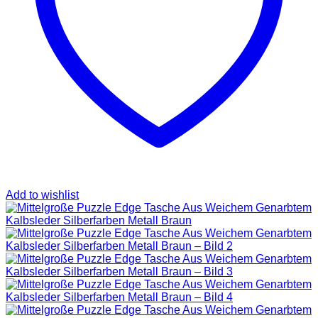
SAINT LAURENT
TASCHEN
SCHUHE
HOODIES UND
SWEATSHIRTS
JACKEN
KOPFBEDCKUNGEN
KOSMETIKTASCHEN
SCHALS
GÜRTEL
GELDBÖRSEN
BURBERRY
TASCHEN
GÜRTEL
GELDBÖRSEN
Add to wishlist
JACKEN
SCHALS
BADEBEKLEIDUNG
KOPFBEDCKUNGEN
CHANEL
TASCHEN
SCHUHE
GÜRTEL
JACKEN