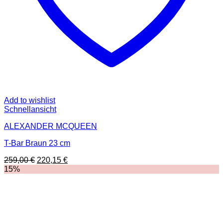
Add to wishlist
Schnellansicht
ALEXANDER MCQUEEN
T-Bar Braun 23 cm
Ursprünglicher
Aktueller
259,00
€
220,15
€
Preis
Preis
15%
war:
ist:
259,00 €
220,15 €.