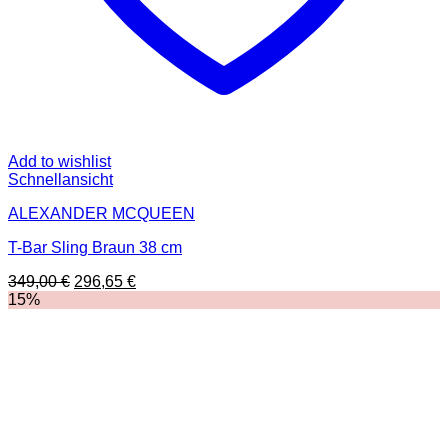
Add to wishlist
Schnellansicht
ALEXANDER MCQUEEN
T-Bar Sling Braun 38 cm
Ursprünglicher
Aktueller
349,00
€
296,65
€
Preis
Preis
15%
war:
ist:
349,00 €
296,65 €.