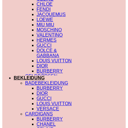
CHLOE
FENDI
JACQUEMUS
LOEWE
MIU MIU
MOSCHINO
VALENTINO
HERMES
GUCCI
DOLCE &
GABBANA
LOUIS VUITTON
DIOR
BURBERRY
GELDBÖRSEN
BEKLEIDUNG
SAINT LAURENT
BADEBEKLEIDUNG
PRADA
BURBERRY
HERMES
DIOR
GUCCI
GUCCI
DIOR
LOUIS VUITTON
CHLOE
VERSACE
FENDI
CARDIGANS
JACQUEMUS
BURBERRY
CELINE
CHANEL
MIU MIU