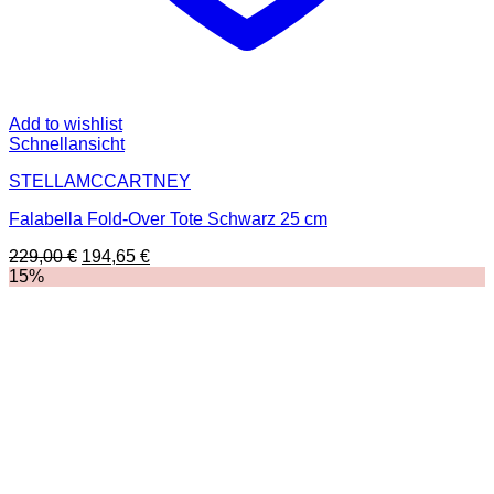
Add to wishlist
Schnellansicht
STELLAMCCARTNEY
Falabella Fold-Over Tote Schwarz 25 cm
Ursprünglicher
Aktueller
229,00
€
194,65
€
Preis
Preis
15%
war:
ist:
229,00 €
194,65 €.