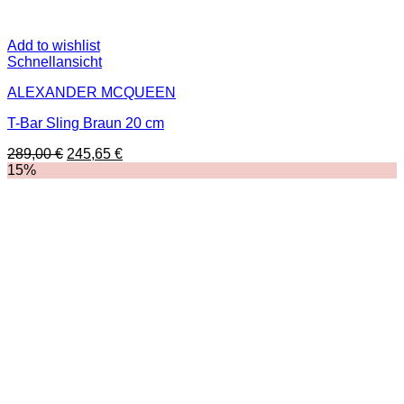
Add to wishlist
Schnellansicht
ALEXANDER MCQUEEN
T-Bar Sling Braun 20 cm
Ursprünglicher
Aktueller
289,00
€
245,65
€
Preis
Preis
15%
war:
ist:
289,00 €
245,65 €.