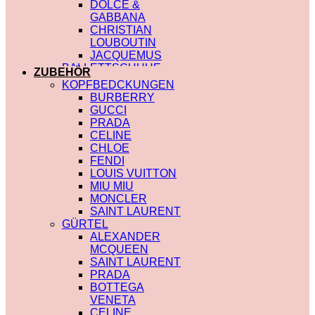
DOLCE &
GABBANA
CHRISTIAN
LOUBOUTIN
JACQUEMUS
BALLETTSCHUHE
ZUBEHÖR
LOUIS VUITTON
KOPFBEDCKUNGEN
BURBERRY
GUCCI
PRADA
CELINE
CHLOE
FENDI
LOUIS VUITTON
MIU MIU
MONCLER
SAINT LAURENT
GÜRTEL
ALEXANDER
MCQUEEN
SAINT LAURENT
PRADA
BOTTEGA
VENETA
CELINE