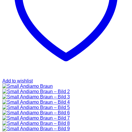
SAINT LAURENT
TASCHEN
SCHUHE
HOODIES UND
SWEATSHIRTS
JACKEN
KOPFBEDCKUNGEN
KOSMETIKTASCHEN
SCHALS
GÜRTEL
GELDBÖRSEN
BURBERRY
TASCHEN
GÜRTEL
GELDBÖRSEN
Add to wishlist
JACKEN
SCHALS
BADEBEKLEIDUNG
KOPFBEDCKUNGEN
CHANEL
TASCHEN
SCHUHE
GÜRTEL
JACKEN