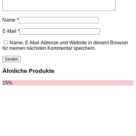
HOODIES UND
SWEATSHIRTS
JACKEN
KOPFBEDCKUNGEN
Name
*
SCHALS
SCHUHE
E-Mail
*
Name, E-Mail-Adresse und Website in diesem Browser
für meinen nächsten Kommentar speichern.
Ähnliche Produkte
15%