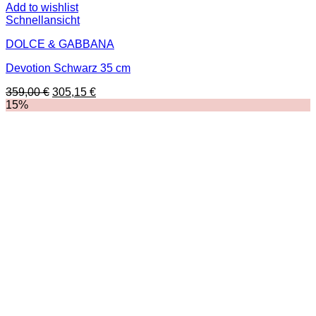
Add to wishlist
Schnellansicht
DOLCE & GABBANA
Devotion Schwarz 35 cm
Ursprünglicher
Aktueller
359,00
€
305,15
€
Preis
Preis
15%
war:
ist:
359,00 €
305,15 €.