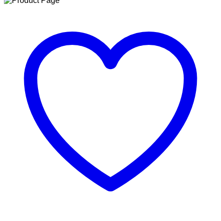
SCHUHE
Menge
GELDBÖRSEN
GÜRTEL
MCM
TASCHEN
STELLAMCCARTNEY
TASCHEN
VERSACE
BADEBEKLEIDUNG
ALEXANDER
MCQUEEN
SCHUHE
GÜRTEL
BALENCIAGA
SCHUHE
GELDBÖRSEN
GÜRTEL
HOODIES UND
SWEATSHIRTS
JACKEN
KOPFBEDCKUNGEN
SCHALS
TASCHEN
CELINE
TASCHEN