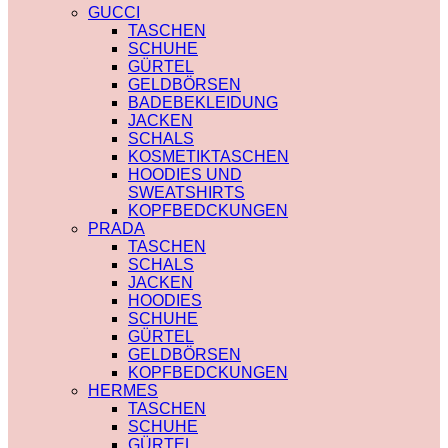
PRADA
TRENCHCOAT
GUCCI
SAINT LAURENT
BURBERRY
TASCHEN
VERSACE
PRADA
SCHUHE
SCHALS
SOCKEN
GÜRTEL
CHLOE
GUCCI
GELDBÖRSEN
FENDI
SHORTS
BADEBEKLEIDUNG
GUCCI
BURBERRY
JACKEN
LOUIS VUITTON
POLO
SCHALS
PRADA
BURBERRY
KOSMETIKTASCHEN
SAINT LAURENT
CHLOE
HOODIES UND
SCHULTERRIEMEN
GUCCI
SWEATSHIRTS
DIOR
MONCLER
KOPFBEDCKUNGEN
LOUIS VUITTON
HOODIES UND
PRADA
STRUMPFHOSEN
SWEATSHIRTS
TASCHEN
GUCCI
AMI PARIS
SCHALS
KOSMETIKTASCHEN
BURBERRY
JACKEN
GUCCI
FENDI
HOODIES
LOUIS VUITTON
GUCCI
SCHUHE
SAINT LAURENT
LOUIS VUITTON
GÜRTEL
MIU MIU
GELDBÖRSEN
PRADA
KOPFBEDCKUNGEN
SAINT LAURENT
HERMES
TASCHEN
SCHUHE
GÜRTEL