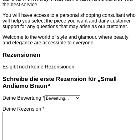
TASCHEN
the best service.
NIKE
SCHUHE
You will have access to a personal shopping consultant who
AMI PARIS
will help you select the piece you want and daily customer
HOODIES UND
support for any questions that may arise as our customer.
SWEATSHIRTS
CHLOE
Welcome to the world of style and glamour, where beauty
GELDBÖRSEN
and elegance are accessible to everyone.
GÜRTEL
HOODIES UND
Rezensionen
SWEATSHIRTS
JACKEN
Es gibt noch keine Rezensionen.
KOPFBEDCKUNGEN
SCHALS
Schreibe die erste Rezension für „Small
T-SHIRT UND
Andiamo Braun“
TOPS
TASCHEN
LOEWE
Deine Bewertung
*
GELDBÖRSEN
Deine Rezension
*
GÜRTEL
KOPFBEDCKUNGEN
SCHAL
SCHULTERGURTE
TASCHEN
MONCLER