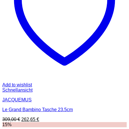
Add to wishlist
Schnellansicht
JACQUEMUS
Le Grand Bambino Tasche 23.5cm
Ursprünglicher
Aktueller
309,00
€
262,65
€
Preis
Preis
15%