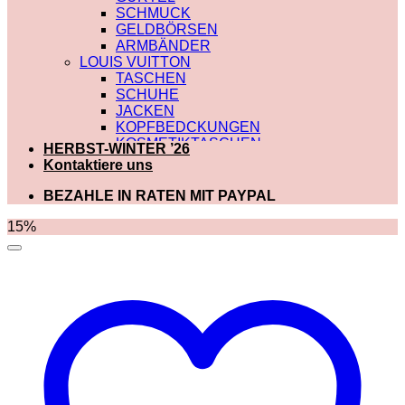
SCHMUCK
GELDBÖRSEN
ARMBÄNDER
LOUIS VUITTON
TASCHEN
SCHUHE
JACKEN
KOPFBEDCKUNGEN
KOSMETIKTASCHEN
HERBST-WINTER ’26
SCHALS
Kontaktiere uns
SCHULTERRIEMEN
GÜRTEL
BEZAHLE IN RATEN MIT PAYPAL
GELDBÖRSEN
BADEBEKLEIDUNG
15%
DIOR
TASCHEN
SCHUHE
SCHALS
KOSMETIKTASCHEN
KOPFBEDCKUNGEN
JACKEN
HOODIES UND
SWEATSHIRTS
GÜRTEL
GELDBÖRSEN