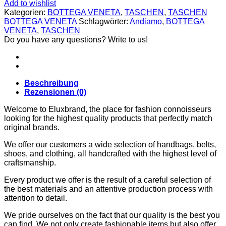
CARDIGANS
Add to wishlist
GELDBÖRSEN
Kategorien:
BOTTEGA VENETA
,
TASCHEN
,
TASCHEN
GÜRTEL
BOTTEGA VENETA
Schlagwörter:
Andiamo
,
BOTTEGA
JACKEN
VENETA
,
TASCHEN
SCHUHE
Do you have any questions? Write to us!
SONNENBRILLE
DOLCE & GABBANA
GÜRTEL
GELDBÖRSEN
Beschreibung
HOODIES UND
Rezensionen (0)
SWEATSHIRTS
KOPFBEDCKUNGEN
Welcome to Eluxbrand, the place for fashion connoisseurs
SCHALS
looking for the highest quality products that perfectly match
SCHUHE
original brands.
TASCHEN
JIMMY CHOO
We offer our customers a wide selection of handbags, belts,
SCHUHE
shoes, and clothing, all handcrafted with the highest level of
MIU MIU
craftsmanship.
SCHUHE
GELDBÖRSEN
Every product we offer is the result of a careful selection of
GÜRTEL
the best materials and an attentive production process with
HOODIES UND
attention to detail.
SWEATSHIRTS
JACKEN
We pride ourselves on the fact that our quality is the best you
KOPFBEDCKUNGEN
can find. We not only create fashionable items but also offer