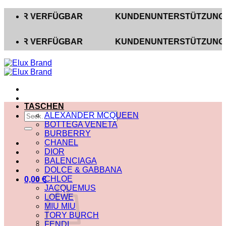
Zum
R VERFÜGBAR
KUNDENUNTERSTÜTZUNG AUF INST
Inhalt
springen
R VERFÜGBAR
KUNDENUNTERSTÜTZUNG AUF INST
TASCHEN
Suche
ALEXANDER MCQUEEN
nach:
BOTTEGA VENETA
BURBERRY
CHANEL
DIOR
BALENCIAGA
DOLCE & GABBANA
CHLOE
0,00
€
JACQUEMUS
LOEWE
MIU MIU
TORY BURCH
FENDI