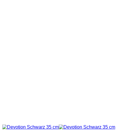
war:
ist:
309,00 €
262,65 €.