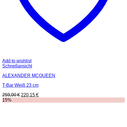
Add to wishlist
Schnellansicht
ALEXANDER MCQUEEN
T-Bar Weiß 23 cm
Ursprünglicher
Aktueller
259,00
€
220,15
€
Preis
Preis
15%
war:
ist:
259,00 €
220,15 €.