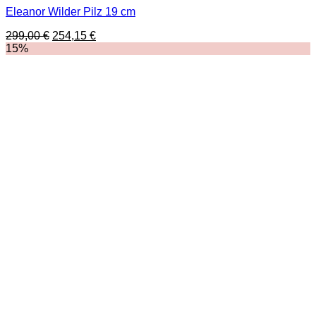
Eleanor Wilder Pilz 19 cm
Ursprünglicher
Aktueller
299,00
€
254,15
€
Preis
Preis
15%
war:
ist:
299,00 €
254,15 €.