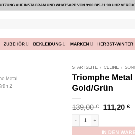
G AUF INSTAGRAM UND WHATSAPP VON 9:00 BIS 21:00 UHR VERFÜGBA
ZUBEHÖR
BEKLEIDUNG
MARKEN
HERBST-WINTER 
STARTSEITE
/
CELINE
/
SON
Triomphe Metal
Add to
Gold/Grün
wishlist
Ursprüng
A
139,00
111,20
€
€
Preis
P
Triomphe Metal 01 Gold/Grün
war:
i
139,00 €
1
IN DEN WAR