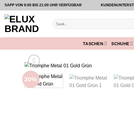
Zum
P VON 9:00 BIS 21:00 UHR VERFÜGBAR
KUNDENUNTERSTÜTZUN
Inhalt
springen
Suche
nach:
TASCHEN
SCHUHE
20%