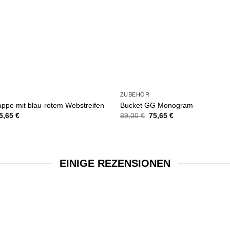
ZUBEHÖR
appe mit blau-rotem Webstreifen
Bucket GG Monogram
rsprünglicher
Aktueller
Ursprünglicher
Aktueller
5,65
€
89,00
€
75,65
€
reis
Preis
Preis
Preis
ar:
ist:
war:
ist:
9,00 €
75,65 €.
89,00 €
75,65 €.
EINIGE REZENSIONEN