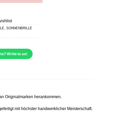
ishlist
LE
,
SONNENBRILLE
ns? Write to us!
t an Originalmarken herankommen.
ertigt mit höchster handwerklicher Meisterschaft.