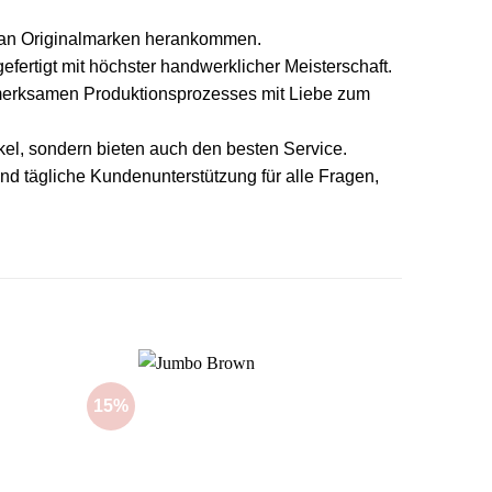
t an Originalmarken herankommen.
ertigt mit höchster handwerklicher Meisterschaft.
ufmerksamen Produktionsprozesses mit Liebe zum
ikel, sondern bieten auch den besten Service.
d tägliche Kundenunterstützung für alle Fragen,
15%
15%
Add to
Add to
wishlist
wishlist