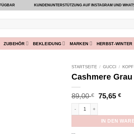
GBAR
KUNDENUNTERSTÜTZUNG AUF INSTAGRAM UND WHATSAPP 
ZUBEHÖR
BEKLEIDUNG
MARKEN
HERBST-WINTER 
STARTSEITE
/
GUCCI
/
KOPF
Cashmere Grau
Add to
wishlist
Ursprüngl
Akt
89,00
75,65
€
€
Preis
Pre
Cashmere Grau Menge
war:
ist:
89,00 €
75,6
IN DEN WAR