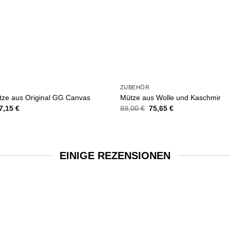
ZUBEHÖR
tze aus Original GG Canvas
Mütze aus Wolle und Kaschmir
rsprünglicher
Aktueller
Ursprünglicher
Aktueller
7,15
€
89,00
€
75,65
€
reis
Preis
Preis
Preis
ar:
ist:
war:
ist:
9,00 €
67,15 €.
89,00 €
75,65 €.
EINIGE REZENSIONEN