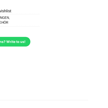
ishlist
UNGEN
,
EHÖR
ns? Write to us!