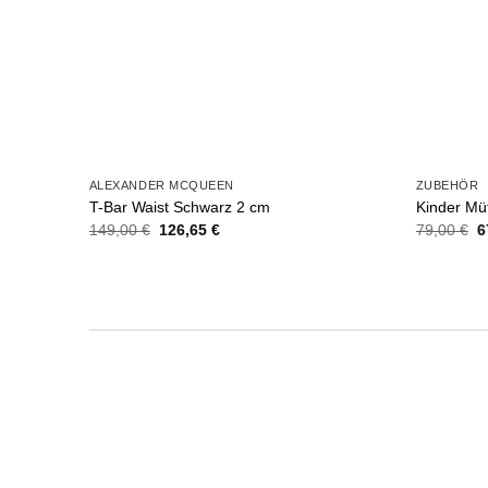
ALEXANDER MCQUEEN
ZUBEHÖR
T-Bar Waist Schwarz 2 cm
Kinder Mü
Ursprünglicher
Aktueller
U
149,00
€
126,65
€
79,00
€
6
Preis
Preis
P
war:
ist:
w
149,00 €
126,65 €.
7