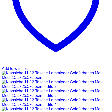
SAINT LAURENT
TASCHEN
SCHUHE
HOODIES UND
SWEATSHIRTS
JACKEN
KOPFBEDCKUNGEN
KOSMETIKTASCHEN
SCHALS
GÜRTEL
GELDBÖRSEN
BURBERRY
TASCHEN
GÜRTEL
GELDBÖRSEN
Add to wishlist
JACKEN
SCHALS
BADEBEKLEIDUNG
KOPFBEDCKUNGEN
CHANEL
TASCHEN
SCHUHE
GÜRTEL
JACKEN