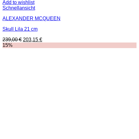
Add to wishlist
Schnellansicht
ALEXANDER MCQUEEN
Skull Lila 21 cm
Ursprünglicher
Aktueller
239,00
€
203,15
€
Preis
Preis
15%
war:
ist:
239,00 €
203,15 €.