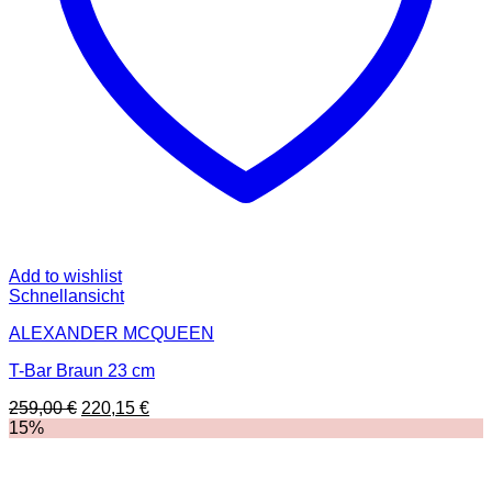
Add to wishlist
Schnellansicht
ALEXANDER MCQUEEN
T-Bar Braun 23 cm
Ursprünglicher
Aktueller
259,00
€
220,15
€
Preis
Preis
15%
war:
ist:
259,00 €
220,15 €.