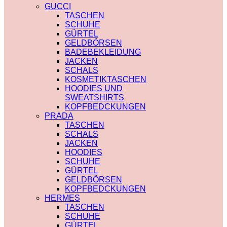
PRADA
TRENCHCOAT
GUCCI
SAINT LAURENT
BURBERRY
TASCHEN
VERSACE
PRADA
SCHUHE
SCHALS
SOCKEN
GÜRTEL
CHLOE
GUCCI
GELDBÖRSEN
FENDI
SHORTS
BADEBEKLEIDUNG
GUCCI
BURBERRY
JACKEN
LOUIS VUITTON
POLO
SCHALS
PRADA
BURBERRY
KOSMETIKTASCHEN
SAINT LAURENT
CHLOE
HOODIES UND
SCHULTERRIEMEN
GUCCI
SWEATSHIRTS
DIOR
MONCLER
KOPFBEDCKUNGEN
LOUIS VUITTON
HOODIES UND
PRADA
STRUMPFHOSEN
SWEATSHIRTS
TASCHEN
GUCCI
AMI PARIS
SCHALS
KOSMETIKTASCHEN
BURBERRY
JACKEN
GUCCI
FENDI
HOODIES
LOUIS VUITTON
GUCCI
SCHUHE
SAINT LAURENT
LOUIS VUITTON
GÜRTEL
MIU MIU
GELDBÖRSEN
PRADA
KOPFBEDCKUNGEN
SAINT LAURENT
HERMES
TASCHEN
SCHUHE
GÜRTEL