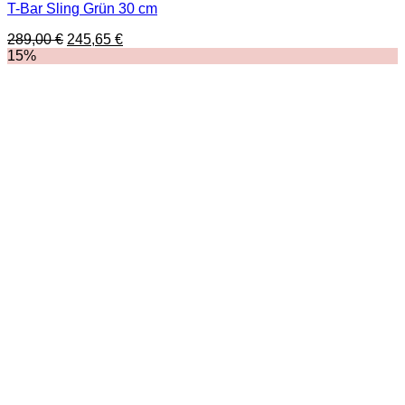
T-Bar Sling Grün 30 cm
Ursprünglicher
Aktueller
289,00
€
245,65
€
Preis
Preis
15%
war:
ist:
289,00 €
245,65 €.