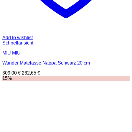
Add to wishlist
Schnellansicht
MIU MIU
Wander Matelasse Nappa Schwarz 20 cm
Ursprünglicher
Aktueller
309,00
€
262,65
€
Preis
Preis
15%
war:
ist:
309,00 €
262,65 €.