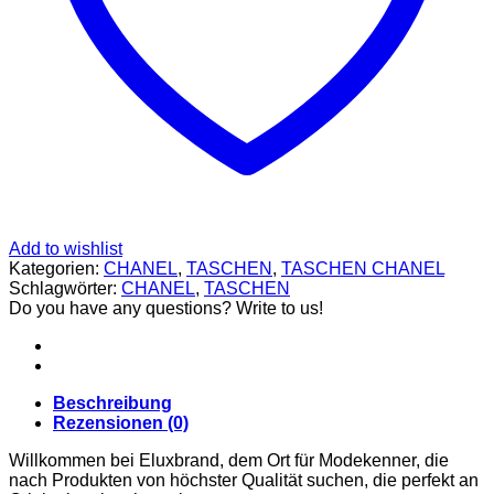
CARDIGANS
GELDBÖRSEN
GÜRTEL
JACKEN
SCHUHE
SONNENBRILLE
DOLCE & GABBANA
GÜRTEL
GELDBÖRSEN
HOODIES UND
SWEATSHIRTS
KOPFBEDCKUNGEN
SCHALS
Add to wishlist
SCHUHE
Kategorien:
CHANEL
,
TASCHEN
,
TASCHEN CHANEL
TASCHEN
Schlagwörter:
CHANEL
,
TASCHEN
JIMMY CHOO
Do you have any questions? Write to us!
SCHUHE
MIU MIU
SCHUHE
GELDBÖRSEN
GÜRTEL
Beschreibung
HOODIES UND
Rezensionen (0)
SWEATSHIRTS
Willkommen bei Eluxbrand, dem Ort für Modekenner, die
JACKEN
nach Produkten von höchster Qualität suchen, die perfekt an
KOPFBEDCKUNGEN