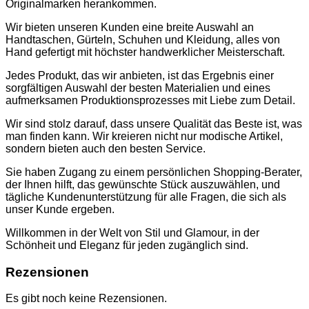
Originalmarken herankommen.
TASCHEN
NIKE
Wir bieten unseren Kunden eine breite Auswahl an
SCHUHE
Handtaschen, Gürteln, Schuhen und Kleidung, alles von
AMI PARIS
Hand gefertigt mit höchster handwerklicher Meisterschaft.
HOODIES UND
SWEATSHIRTS
Jedes Produkt, das wir anbieten, ist das Ergebnis einer
CHLOE
sorgfältigen Auswahl der besten Materialien und eines
GELDBÖRSEN
aufmerksamen Produktionsprozesses mit Liebe zum Detail.
GÜRTEL
HOODIES UND
Wir sind stolz darauf, dass unsere Qualität das Beste ist, was
SWEATSHIRTS
man finden kann. Wir kreieren nicht nur modische Artikel,
JACKEN
sondern bieten auch den besten Service.
KOPFBEDCKUNGEN
SCHALS
Sie haben Zugang zu einem persönlichen Shopping-Berater,
T-SHIRT UND
der Ihnen hilft, das gewünschte Stück auszuwählen, und
TOPS
tägliche Kundenunterstützung für alle Fragen, die sich als
TASCHEN
unser Kunde ergeben.
LOEWE
GELDBÖRSEN
Willkommen in der Welt von Stil und Glamour, in der
GÜRTEL
Schönheit und Eleganz für jeden zugänglich sind.
KOPFBEDCKUNGEN
SCHAL
Rezensionen
SCHULTERGURTE
TASCHEN
Es gibt noch keine Rezensionen.
MONCLER