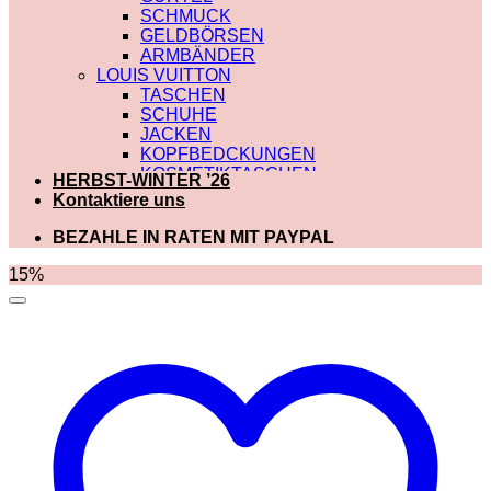
SCHMUCK
GELDBÖRSEN
ARMBÄNDER
LOUIS VUITTON
TASCHEN
SCHUHE
JACKEN
KOPFBEDCKUNGEN
KOSMETIKTASCHEN
HERBST-WINTER ’26
SCHALS
Kontaktiere uns
SCHULTERRIEMEN
GÜRTEL
BEZAHLE IN RATEN MIT PAYPAL
GELDBÖRSEN
BADEBEKLEIDUNG
15%
DIOR
TASCHEN
SCHUHE
SCHALS
KOSMETIKTASCHEN
KOPFBEDCKUNGEN
JACKEN
HOODIES UND
SWEATSHIRTS
GÜRTEL
GELDBÖRSEN