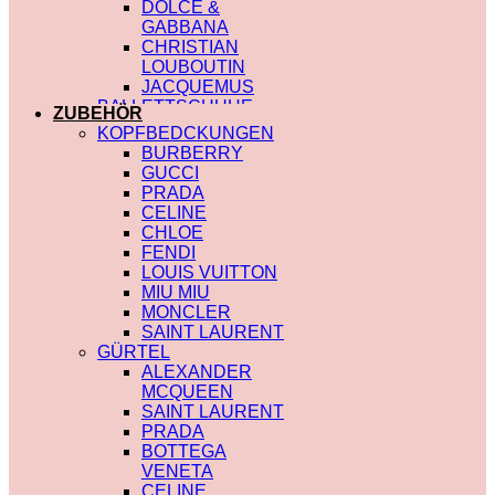
DOLCE &
GABBANA
CHRISTIAN
LOUBOUTIN
JACQUEMUS
BALLETTSCHUHE
ZUBEHÖR
LOUIS VUITTON
KOPFBEDCKUNGEN
BURBERRY
GUCCI
PRADA
CELINE
CHLOE
FENDI
LOUIS VUITTON
MIU MIU
MONCLER
SAINT LAURENT
GÜRTEL
ALEXANDER
MCQUEEN
SAINT LAURENT
PRADA
BOTTEGA
VENETA
CELINE