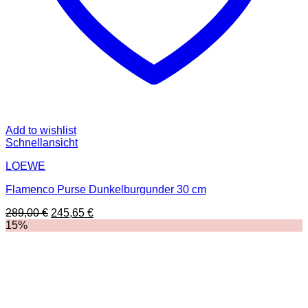
Add to wishlist
Schnellansicht
LOEWE
Flamenco Purse Dunkelburgunder 30 cm
Ursprünglicher
Aktueller
289,00
€
245,65
€
Preis
Preis
15%
war:
ist:
289,00 €
245,65 €.