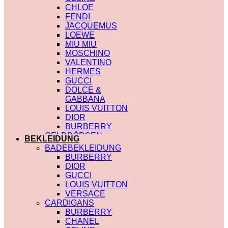
CHLOE
FENDI
JACQUEMUS
LOEWE
MIU MIU
MOSCHINO
VALENTINO
HERMES
GUCCI
DOLCE &
GABBANA
LOUIS VUITTON
DIOR
BURBERRY
GELDBÖRSEN
BEKLEIDUNG
SAINT LAURENT
BADEBEKLEIDUNG
PRADA
BURBERRY
HERMES
DIOR
GUCCI
GUCCI
DIOR
LOUIS VUITTON
CHLOE
VERSACE
FENDI
CARDIGANS
JACQUEMUS
BURBERRY
CELINE
CHANEL
MIU MIU