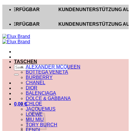
Zum
ERFÜGBAR
KUNDENUNTERSTÜTZUNG AUF INSTAGR
Inhalt
springen
ERFÜGBAR
KUNDENUNTERSTÜTZUNG AUF INSTAGR
TASCHEN
Suche
ALEXANDER MCQUEEN
nach:
BOTTEGA VENETA
BURBERRY
CHANEL
DIOR
BALENCIAGA
DOLCE & GABBANA
CHLOE
0,00
€
JACQUEMUS
LOEWE
MIU MIU
TORY BURCH
FENDI