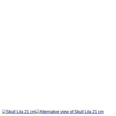
239,00 €
203,15 €.