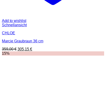
Add to wishlist
Schnellansicht
CHLOE
Marcie Graubraun 36 cm
Ursprünglicher
Aktueller
359,00
€
305,15
€
Preis
Preis
15%
war:
ist:
359,00 €
305,15 €.