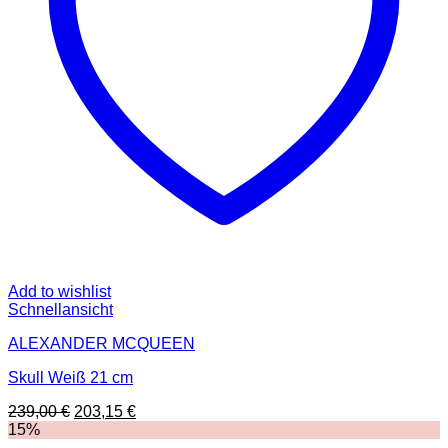
Add to wishlist
Schnellansicht
ALEXANDER MCQUEEN
Skull Weiß 21 cm
Ursprünglicher
Aktueller
239,00
€
203,15
€
Preis
Preis
15%
war:
ist: