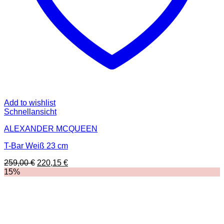
Add to wishlist
Schnellansicht
ALEXANDER MCQUEEN
T-Bar Weiß 23 cm
Ursprünglicher
Aktueller
259,00
€
220,15
€
Preis
Preis
15%
war:
ist:
259,00 €
220,15 €.