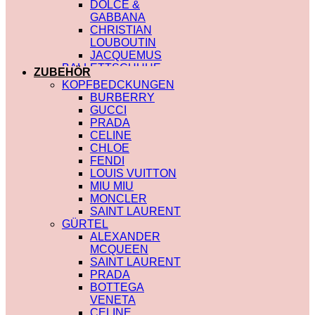
DOLCE &
GABBANA
CHRISTIAN
LOUBOUTIN
JACQUEMUS
BALLETTSCHUHE
ZUBEHÖR
LOUIS VUITTON
KOPFBEDCKUNGEN
BURBERRY
GUCCI
PRADA
CELINE
CHLOE
FENDI
LOUIS VUITTON
MIU MIU
MONCLER
SAINT LAURENT
GÜRTEL
ALEXANDER
MCQUEEN
SAINT LAURENT
PRADA
BOTTEGA
VENETA
CELINE