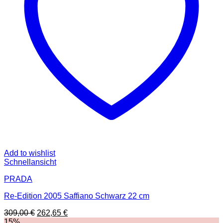
Add to wishlist
Schnellansicht
PRADA
Re-Edition 2005 Saffiano Schwarz 22 cm
Ursprünglicher
Aktueller
309,00
€
262,65
€
Preis
Preis
15%