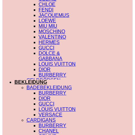
CHLOE
FENDI
JACQUEMUS
LOEWE
MIU MIU
MOSCHINO
VALENTINO
HERMES
GUCCI
DOLCE &
GABBANA
LOUIS VUITTON
DIOR
BURBERRY
GELDBÖRSEN
BEKLEIDUNG
SAINT LAURENT
BADEBEKLEIDUNG
PRADA
BURBERRY
HERMES
DIOR
GUCCI
GUCCI
DIOR
LOUIS VUITTON
CHLOE
VERSACE
FENDI
CARDIGANS
JACQUEMUS
BURBERRY
CELINE
CHANEL
MIU MIU