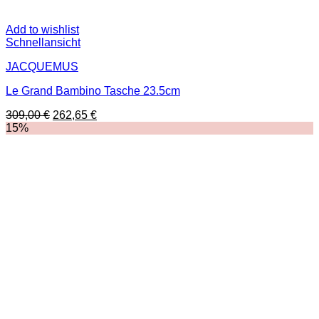
Add to wishlist
Schnellansicht
JACQUEMUS
Le Grand Bambino Tasche 23.5cm
Ursprünglicher
Aktueller
309,00
€
262,65
€
Preis
Preis
15%
war:
ist:
309,00 €
262,65 €.