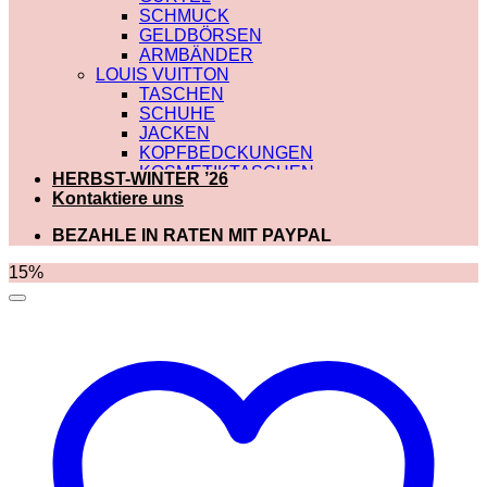
SCHMUCK
GELDBÖRSEN
ARMBÄNDER
LOUIS VUITTON
TASCHEN
SCHUHE
JACKEN
KOPFBEDCKUNGEN
KOSMETIKTASCHEN
HERBST-WINTER ’26
SCHALS
Kontaktiere uns
SCHULTERRIEMEN
GÜRTEL
BEZAHLE IN RATEN MIT PAYPAL
GELDBÖRSEN
BADEBEKLEIDUNG
15%
DIOR
TASCHEN
SCHUHE
SCHALS
KOSMETIKTASCHEN
KOPFBEDCKUNGEN
JACKEN
HOODIES UND
SWEATSHIRTS
GÜRTEL
GELDBÖRSEN