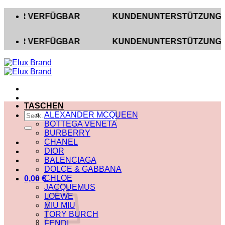
Zum
 VERFÜGBAR
KUNDENUNTERSTÜTZUNG AUF INST
Inhalt
springen
 VERFÜGBAR
KUNDENUNTERSTÜTZUNG AUF INST
TASCHEN
Suche
ALEXANDER MCQUEEN
nach:
BOTTEGA VENETA
BURBERRY
CHANEL
DIOR
BALENCIAGA
DOLCE & GABBANA
CHLOE
0,00
€
JACQUEMUS
LOEWE
MIU MIU
TORY BURCH
FENDI