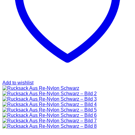
SAINT LAURENT
TASCHEN
SCHUHE
HOODIES UND
SWEATSHIRTS
JACKEN
KOPFBEDCKUNGEN
KOSMETIKTASCHEN
SCHALS
GÜRTEL
GELDBÖRSEN
BURBERRY
TASCHEN
GÜRTEL
GELDBÖRSEN
Add to wishlist
JACKEN
SCHALS
BADEBEKLEIDUNG
KOPFBEDCKUNGEN
CHANEL
TASCHEN
SCHUHE
GÜRTEL
JACKEN