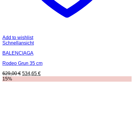
Add to wishlist
Schnellansicht
BALENCIAGA
Rodeo Grun 35 cm
Ursprünglicher
Aktueller
629,00
€
534,65
€
Preis
Preis
15%
war:
ist:
629,00 €
534,65 €.