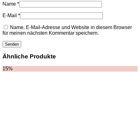
HOODIES UND
Name
*
SWEATSHIRTS
JACKEN
E-Mail
*
KOPFBEDCKUNGEN
SCHALS
Name, E-Mail-Adresse und Website in diesem Browser
SCHUHE
für meinen nächsten Kommentar speichern.
Ähnliche Produkte
15%