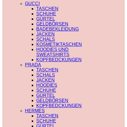
PRADA
TRENCHCOAT
GUCCI
SAINT LAURENT
BURBERRY
TASCHEN
VERSACE
PRADA
SCHUHE
SCHALS
SOCKEN
GÜRTEL
CHLOE
GUCCI
GELDBÖRSEN
FENDI
SHORTS
BADEBEKLEIDUNG
GUCCI
BURBERRY
JACKEN
LOUIS VUITTON
POLO
SCHALS
PRADA
BURBERRY
KOSMETIKTASCHEN
SAINT LAURENT
CHLOE
HOODIES UND
SCHULTERRIEMEN
GUCCI
SWEATSHIRTS
DIOR
MONCLER
KOPFBEDCKUNGEN
LOUIS VUITTON
HOODIES UND
PRADA
STRUMPFHOSEN
SWEATSHIRTS
TASCHEN
GUCCI
AMI PARIS
SCHALS
KOSMETIKTASCHEN
BURBERRY
JACKEN
GUCCI
FENDI
HOODIES
LOUIS VUITTON
GUCCI
SCHUHE
SAINT LAURENT
LOUIS VUITTON
GÜRTEL
MIU MIU
GELDBÖRSEN
PRADA
KOPFBEDCKUNGEN
SAINT LAURENT
HERMES
TASCHEN
SCHUHE
GÜRTEL