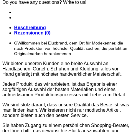
CARDIGANS
Do you have any questions? Write to us!
GELDBÖRSEN
GÜRTEL
JACKEN
SCHUHE
Beschreibung
SONNENBRILLE
Rezensionen (0)
DOLCE & GABBANA
GÜRTEL
GWillkommen bei Eluxbrand, dem Ort für Modekenner, die
GELDBÖRSEN
nach Produkten von höchster Qualität suchen, die perfekt an
HOODIES UND
Originalmarken herankommen.
SWEATSHIRTS
KOPFBEDCKUNGEN
Wir bieten unseren Kunden eine breite Auswahl an
SCHALS
Handtaschen, Gürteln, Schuhen und Kleidung, alles von
SCHUHE
Hand gefertigt mit höchster handwerklicher Meisterschaft.
TASCHEN
JIMMY CHOO
Jedes Produkt, das wir anbieten, ist das Ergebnis einer
SCHUHE
sorgfältigen Auswahl der besten Materialien und eines
MIU MIU
aufmerksamen Produktionsprozesses mit Liebe zum Detail.
SCHUHE
GELDBÖRSEN
Wir sind stolz darauf, dass unsere Qualität das Beste ist, was
GÜRTEL
man finden kann. Wir kreieren nicht nur modische Artikel,
HOODIES UND
sondern bieten auch den besten Service.
SWEATSHIRTS
JACKEN
Sie haben Zugang zu einem persönlichen Shopping-Berater,
KOPFBEDCKUNGEN
der Ihnen hilft, das gewünschte Stück auszuwählen, und