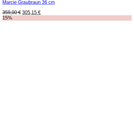
Marcie Graubraun 36 cm
Ursprünglicher
Aktueller
359,00
€
305,15
€
Preis
Preis
15%
war:
ist:
359,00 €
305,15 €.