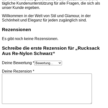
TASCHEN
tägliche Kundenunterstützung für alle Fragen, die sich als
NIKE
unser Kunde ergeben.
SCHUHE
AMI PARIS
Willkommen in der Welt von Stil und Glamour, in der
HOODIES UND
Schönheit und Eleganz für jeden zugänglich sind.
SWEATSHIRTS
CHLOE
Rezensionen
GELDBÖRSEN
GÜRTEL
Es gibt noch keine Rezensionen.
HOODIES UND
SWEATSHIRTS
Schreibe die erste Rezension für „Rucksack
JACKEN
Aus Re-Nylon Schwarz“
KOPFBEDCKUNGEN
SCHALS
T-SHIRT UND
Deine Bewertung
*
TOPS
TASCHEN
Deine Rezension
*
LOEWE
GELDBÖRSEN
GÜRTEL
KOPFBEDCKUNGEN
SCHAL
SCHULTERGURTE
TASCHEN
MONCLER