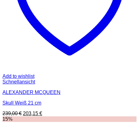
Add to wishlist
Schnellansicht
ALEXANDER MCQUEEN
Skull Weiß 21 cm
Ursprünglicher
Aktueller
239,00
€
203,15
€
Preis
Preis
15%
war:
ist:
239,00 €
203,15 €.